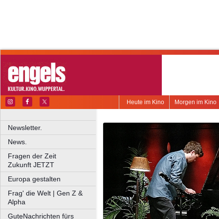
Heute im Kino
Morgen im Kino
Newsletter.
News.
Fragen der Zeit
Zukunft JETZT
Europa gestalten
Frag' die Welt | Gen Z &
Alpha
GuteNachrichten fürs