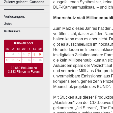
ausgefallenen Synthesizer, keine
Zuletzt gelacht: Cartoons.
DLF-Kammermusiksaal – und ich
––––––––––––––––––––
Verlosungen.
Moorschutz statt Millionenpub
Jobs.
Zum März dieses Jahres hat der J
Kulturlinks.
veröffentlicht, das er auf den Na
halten kann man es aber nicht. De
Kinokalender
gibt es ausschließlich im hocha
Mo
Di
Mi
Do
Fr
Sa
So
Herunterladen im Internet, inklus
im digitalen Zeitalter andere For
3
4
5
6
7
8
9
die kein Millionenpublikum an sich
10
11
12
13
14
15
16
Außerdem spare der Verzicht auf
12.669 Beiträge zu
und vermeide Müll aus Überprodu
3.883 Filmen im Forum
unvermeidbare Emissionen aus Pr
kompensieren, gehen zehn Prozen
Moorschutzprojekte des BUND“.
Mit Stücken aus dieser Produktio
„Maelstrom“ von der CD „Leaves Lik
gekommen. „Jet Stream“, „The Fou