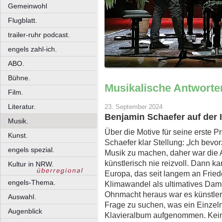
Gemeinwohl
Flugblatt.
trailer-ruhr podcast.
engels zahl-ich.
ABO.
Bühne.
Musikalische Antworte
Film.
Literatur.
23. September 2024
Benjamin Schaefer auf der I
Musik.
Über die Motive für seine erste P
Kunst.
Schaefer klar Stellung: „Ich bev
engels spezial.
Musik zu machen, daher war die
künstlerisch nie reizvoll. Dann k
Kultur in NRW.
Europa, das seit langem an Fried
engels-Thema.
Klimawandel als ultimatives Dam
Ohnmacht heraus war es künstleri
Auswahl.
Frage zu suchen, was ein Einzeln
Augenblick
Klavieralbum aufgenommen. Keine