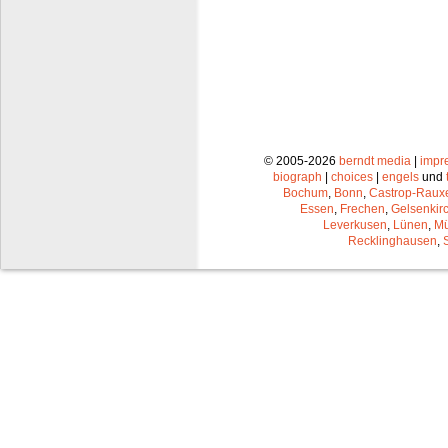
© 2005-2026
berndt media
|
impr
biograph
|
choices
|
engels
und
Bochum
,
Bonn
,
Castrop-Raux
Essen
,
Frechen
,
Gelsenkir
Leverkusen
,
Lünen
,
Mü
Recklinghausen
,