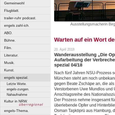
Gemeinwohl
Flugblatt.
trailer-ruhr podcast.
Ausstellungsmacherin Birg
engels zahl-ich.
ABO.
Warten auf ein Wort d
Bühne.
Film.
20. April 2018
Wanderausstellung „Die Op
Literatur.
Aufarbeitung der Verbreche
Musik.
spezial 04/18
Kunst.
Nach fünf Jahren NSU-Prozess so
engels spezial.
München steht am noch unbekann
gegen Beate Zschäpe an, die als
Letzte Worte.
Verstorbenen Uwe Mundlos und U
engels-zungen.
Anschlagsreihe des Nationalsozial
Nahaufnahme
Der Prozess nehme insgesamt fünf 
Kultur in NRW.
überlebende Opfer und Hinterblie
Osman Taşköprü aus Hamburg, d
engels-Thema.