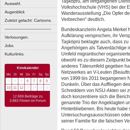
Taşköprü, am vergangenen Diens
Auswahl.
Volkshochschule (VHS) bei der E
Augenblick
Wanderausstellung „Die Opfer de
Verbrechen“ deutlich.
Zuletzt gelacht: Cartoons.
––––––––––––––––––––
Bundeskanzlerin Angela Merkel h
Aufklärung versprochen, ihr Versp
Verlosungen.
Taşköprü beklagte auch, dass zu
Jobs.
Angehörigen als Tatverdächtige 
Umfeld migrantischer organisierte
Kulturlinks.
obwohl es zu diesem Zeitpunkt be
anderes Täterumfeld gegeben ha
Kinokalender
Netzwerkes an V-Leuten (Beauftr
Mo
Di
Mi
Do
Fr
Sa
So
von 1999 bis 2011 begangenen N
3
4
5
6
7
8
9
Dunkeln. Über das Auffliegen d
10
11
12
13
14
15
16
Schreddern von NSU-Akten sei zw
doch konzentriere sich die Berich
12.669 Beiträge zu
3.883 Filmen im Forum
genannte Trio der Angeklagten und
Hinterbliebenen. Bis heute habe 
Untersuchungsausschüssen oder v
seiner Familie für die falschen V