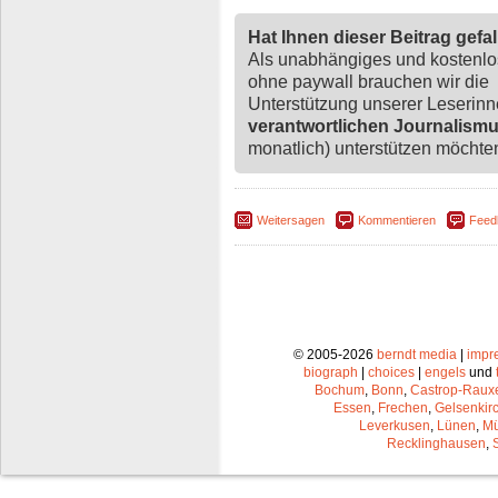
Hat Ihnen dieser Beitrag gefa
Als unabhängiges und kostenl
ohne paywall brauchen wir die
Unterstützung unserer Leserin
verantwortlichen Journalism
monatlich) unterstützen möchten,
Weitersagen
Kommentieren
Feed
© 2005-2026
berndt media
|
impr
biograph
|
choices
|
engels
und
Bochum
,
Bonn
,
Castrop-Raux
Essen
,
Frechen
,
Gelsenkir
Leverkusen
,
Lünen
,
Mü
Recklinghausen
,