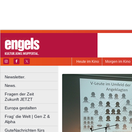
Heute im Kino
Morgen im Kino
Newsletter.
News.
Fragen der Zeit
Zukunft JETZT
Europa gestalten
Frag' die Welt | Gen Z &
Alpha
GuteNachrichten fürs