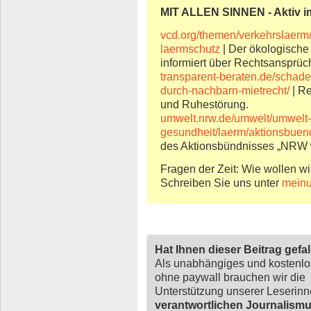
MIT ALLEN SINNEN - Aktiv 
vcd.org/themen/verkehrslaerm/
laermschutz
| Der ökologische
informiert über Rechtsansprüc
transparent-beraten.de/schade
durch-nachbarn-mietrecht/
| Re
und Ruhestörung.
umwelt.nrw.de/umwelt/umwelt
gesundheit/laerm/aktionsbuend
des Aktionsbündnisses „NRW wi
Fragen der Zeit: Wie wollen wi
Schreiben Sie uns unter
meinu
Hat Ihnen dieser Beitrag gefa
Als unabhängiges und kostenl
ohne paywall brauchen wir die
Unterstützung unserer Leserin
verantwortlichen Journalism