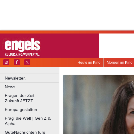
Heute im Kino
Morgen im Kino
Newsletter.
News.
Fragen der Zeit
Zukunft JETZT
Europa gestalten
Frag' die Welt | Gen Z &
Alpha
GuteNachrichten fürs