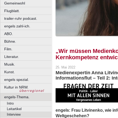
Gemeinwohl
Flugblatt.
trailer-ruhr podcast.
engels zahl-ich.
ABO.
Bühne.
Film.
„Wir müssen Medienko
Kernkompetenz entwic
Literatur.
Musik.
25. Mai 2022
Kunst.
Medienexpertin Anna Litvi
Informationsflut – Teil 2: In
engels spezial.
Kultur in NRW.
engels-Thema.
Intro
Leitartikel
engels: Frau Litvinenko, wie in
Interview
Weltgeschehen?