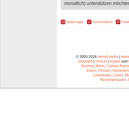
monatlich) unterstützen möchten,
Weitersagen
Kommentieren
Feed
© 2005-2026
berndt media
|
impr
biograph
|
choices
|
engels
und
Bochum
,
Bonn
,
Castrop-Raux
Essen
,
Frechen
,
Gelsenkir
Leverkusen
,
Lünen
,
Mü
Recklinghausen
,