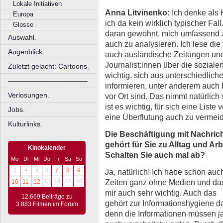
Lokale Initiativen
Anna Litvinenko:
Ich denke als
Europa
ich da kein wirklich typischer Fall
Glosse
daran gewöhnt, mich umfassend z
Auswahl.
auch zu analysieren. Ich lese di
Augenblick
auch ausländische Zeitungen und
Journalist:innen über die soziale
Zuletzt gelacht: Cartoons.
wichtig, sich aus unterschiedlic
––––––––––––––––––––
informieren, unter anderem auch 
Verlosungen.
vor Ort sind. Das nimmt natürlich
ist es wichtig, für sich eine List
Jobs.
eine Überflutung auch zu vermei
Kulturlinks.
Die Beschäftigung mit Nachric
gehört für Sie zu Alltag und Arb
Kinokalender
Schalten Sie auch mal ab?
Mo
Di
Mi
Do
Fr
Sa
So
3
4
5
6
7
8
9
Ja, natürlich! Ich habe schon auc
Zeiten ganz ohne Medien und das
10
11
12
13
14
15
16
mir auch sehr wichtig. Auch das
12.669 Beiträge zu
gehört zur Informationshygiene d
3.883 Filmen im Forum
denn die Informationen müssen j