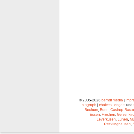
© 2005-2026
berndt media
|
impr
biograph
|
choices
|
engels
und
Bochum
,
Bonn
,
Castrop-Raux
Essen
,
Frechen
,
Gelsenkir
Leverkusen
,
Lünen
,
Mü
Recklinghausen
,