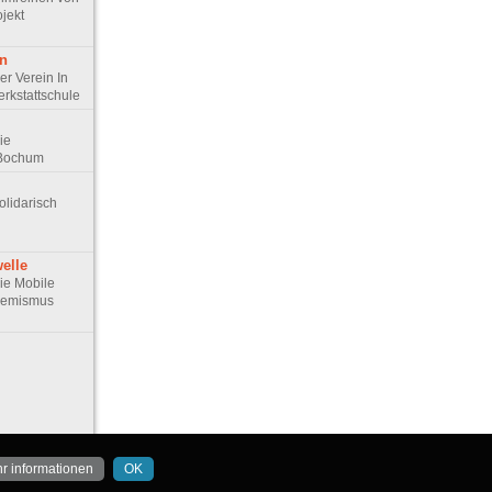
jekt
en
Der Verein In
erkstattschule
Die
 Bochum
Solidarisch
elle
Die Mobile
remismus
r informationen
OK