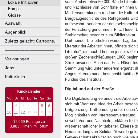
samt Archiv: etwa 50.000 Bände Literatur
Lokale Initiativen
und Nachlässe von Schriftsteller*innen u
Europa
Mediensammlungen rund um die Kultur der 
Glosse
Bergbaugeschichte des Ruhrgebiets wird 
Auswahl.
aufbewahrt, sondern der deutschsprachig
der Forschung genommen. Fritz Hüser, 
Augenblick
Stahlarbeiter, bevor er zum Bibliothekar
Dortmunder Bibliotheken wurde. Lag der 
Zuletzt gelacht: Cartoons.
Literatur der Arbeiter*innen, öffnete sich
––––––––––––––––––––
Literatur“, die auch Themen jenseits der i
großen Zechenschließungen 1968 beginn
Verlosungen.
Strukturwandel. Auch das Fritz-Hüser-Ins
Jobs.
Sammlung wird unter anderem ergänzt du
Angestelltenromane, beschreibt Iuditha B
Kulturlinks.
Fundus des Instituts.
Digital und auf der Straße
Kinokalender
Die Digitalisierung verändert die Arbeitsw
Mo
Di
Mi
Do
Fr
Sa
So
sich mit Wert und Idee der Arbeit beschä
3
4
5
6
7
8
9
Entgrenzung, Entfremdung unter neuen 
10
11
12
13
14
15
16
Möglichkeiten von Interessenvertretung. D
sowohl Vor- und Nachteile, erklären Iudit
12.669 Beiträge zu
wissenschaftlicher Mitarbeiter. Einerseits
3.883 Filmen im Forum
Herausbildung von Solidarität werde geka
Gewerkschaftsaktivität so hoch wie nie 