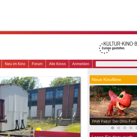
Neu im Kino
Forum
Alle Kinos
Anmelden
Neue Kinofilme
PAW Patrol: Der Dino-Film
Lesen Sie dazu auch: