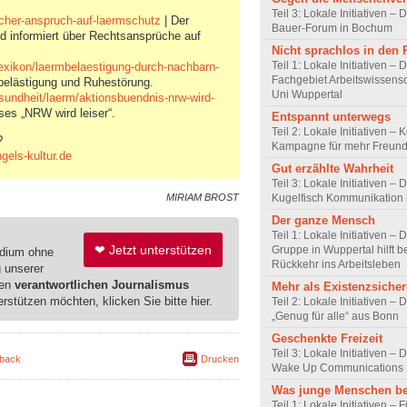
Teil 3: Lokale Initiativen – D
icher-anspruch-auf-laermschutz
| Der
Bauer-Forum in Bochum
d informiert über Rechtsansprüche auf
Nicht sprachlos in den
Teil 1: Lokale Initiativen – 
lexikon/laermbelaestigung-durch-nachbarn-
Fachgebiet Arbeitswissensc
belästigung und Ruhestörung.
Uni Wuppertal
undheit/laerm/aktionsbuendnis-nrw-wird-
ses „NRW wird leiser“.
Entspannt unterwegs
Teil 2: Lokale Initiativen – 
?
Kampagne für mehr Freundl
els-kultur.de
Gut erzählte Wahrheit
Teil 3: Lokale Initiativen – 
Kugelfisch Kommunikation 
MIRIAM BROST
Der ganze Mensch
Teil 1: Lokale Initiativen –
❤ Jetzt unterstützen
Gruppe in Wuppertal hilft b
edium ohne
Rückkehr ins Arbeitsleben
g unserer
ren
verantwortlichen Journalismus
Mehr als Existenzsiche
erstützen möchten, klicken Sie bitte hier.
Teil 2: Lokale Initiativen – 
„Genug für alle“ aus Bonn
Geschenkte Freizeit
Teil 3: Lokale Initiativen – 
back
Drucken
Wake Up Communications 
Was junge Menschen b
Teil 1: Lokale Initiativen –