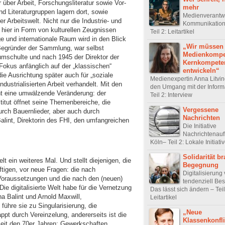
 über Arbeit, Forschungsliteratur sowie Vor-
mehr
nd Literaturgruppen lagern dort, sowie
Medienverantw
Arbeitswelt. Nicht nur die Industrie- und
Kommunikation
hier in Form von kulturellen Zeugnissen
Teil 2: Leitartikel
e und internationale Raum wird in den Blick
„Wir müssen
Begründer der Sammlung, war selbst
Medienkompe
 umschulte und nach 1945 der Direktor der
Kernkompete
Fokus anfänglich auf der „klassischen“
entwickeln“
 die Ausrichtung später auch für „soziale
Medienexpertin Anna Litvi
ndustrialisierten Arbeit verhandelt. Mit den
den Umgang mit der Informa
t eine umwälzende Veränderung: der
Teil 2: Interview
titut öffnet seine Themenbereiche, die
Vergessene
rch Bauernlieder, aber auch durch
Nachrichten
alint, Direktorin des FHI, den umfangreichen
Die Initiative
Nachrichtenauf
Köln– Teil 2: Lokale Initiati
Solidarität b
elt ein weiteres Mal. Und stellt diejenigen, die
Begegnung
ftigen, vor neue Fragen: die nach
Digitalisierung 
Voraussetzungen und die nach den (neuen)
tendenziell Bes
ie digitalisierte Welt habe für die Vernetzung
Das lässt sich ändern – Teil
ha Balint und Arnold Maxwill,
Leitartikel
 führe sie zu Singularisierung, die
„Neue
ppt durch Vereinzelung, andererseits ist die
Klassenkonfli
seit den 70er Jahren: Gewerkschaften