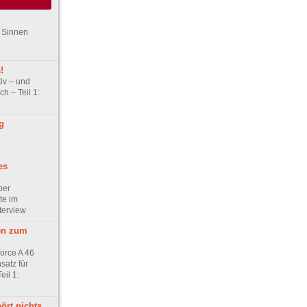
n Sinnen
!
tiv – und
ch – Teil 1:
g
es
ber
te im
nterview
en zum
orce A 46
satz für
eil 1:
hört nichts