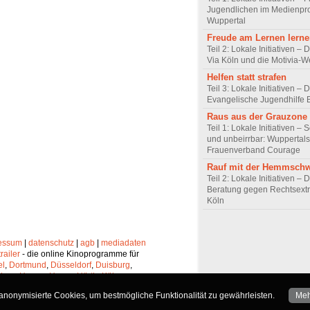
Jugendlichen im Medienpro
Wuppertal
Freude am Lernen lern
Teil 2: Lokale Initiativen – 
Via Köln und die Motivia-W
Helfen statt strafen
Teil 3: Lokale Initiativen – 
Evangelische Jugendhilfe
Raus aus der Grauzone
Teil 1: Lokale Initiativen – 
und unbeirrbar: Wuppertals
Frauenverband Courage
Rauf mit der Hemmschw
Teil 2: Lokale Initiativen – 
Beratung gegen Rechtsext
Köln
essum
|
datenschutz
|
agb
|
mediadaten
trailer
- die online Kinoprogramme für
el
,
Dortmund
,
Düsseldorf
,
Duisburg
,
chen
,
Hagen
,
Herne
,
Hürth
,
Köln
,
lheim
,
Neuss
,
Oberhausen
,
nonymisierte Cookies, um bestmögliche Funktionalität zu gewährleisten.
Meh
Solingen
und
Wuppertal