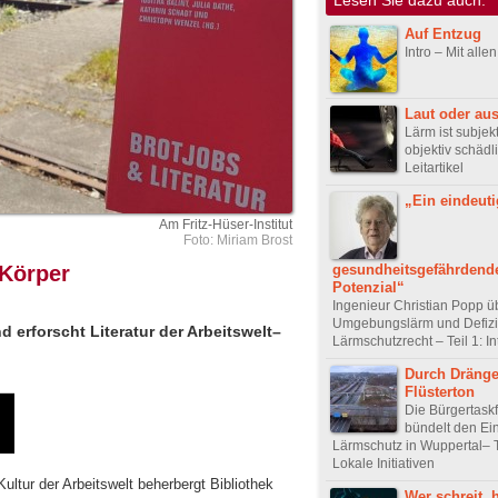
Auf Entzug
Intro – Mit alle
Laut oder aus
Lärm ist subjek
objektiv schädli
Leitartikel
„Ein eindeuti
Am Fritz-Hüser-Institut
Foto: Miriam Brost
gesundheitsgefährdend
 Körper
Potenzial“
Ingenieur Christian Popp ü
Umgebungslärm und Defizi
d erforscht Literatur der Arbeitswelt–
Lärmschutzrecht – Teil 1: I
Durch Dräng
Flüsterton
Die Bürgertaskf
bündelt den Ein
Lärmschutz in Wuppertal– T
Lokale Initiativen
 Kultur der Arbeitswelt beherbergt Bibliothek
Wer schreit, 