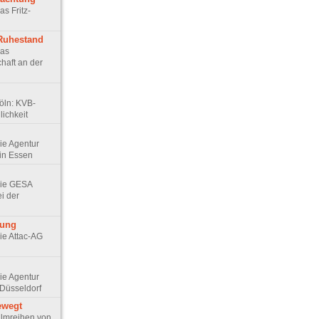
as Fritz-
 Ruhestand
Das
haft an der
Köln: KVB-
ichkeit
Die Agentur
in Essen
 Die GESA
ei der
rung
Die Attac-AG
Die Agentur
Düsseldorf
ewegt
 Filmreihen von