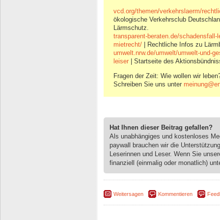
vcd.org/themen/verkehrslaerm/rechtl
ökologische Verkehrsclub Deutschlan
Lärmschutz.
transparent-beraten.de/schadensfall-
mietrecht/
| Rechtliche Infos zu Lärm
umwelt.nrw.de/umwelt/umwelt-und-ges
leiser
| Startseite des Aktionsbündnis
Fragen der Zeit: Wie wollen wir leben
Schreiben Sie uns unter
meinung@eng
Hat Ihnen dieser Beitrag gefallen?
Als unabhängiges und kostenloses M
paywall brauchen wir die Unterstützun
Leserinnen und Leser. Wenn Sie unse
finanziell (einmalig oder monatlich) unt
Weitersagen
Kommentieren
Feed