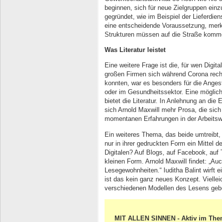
beginnen, sich für neue Zielgruppen ei
gegründet, wie im Beispiel der Lieferdien
eine entscheidende Voraussetzung, merkt 
Strukturen müssen auf die Straße komm
Was Literatur leistet
Eine weitere Frage ist die, für wen Digi
großen Firmen sich während Corona recht
konnten, war es besonders für die Angest
oder im Gesundheitssektor. Eine mögliche
bietet die Literatur. In Anlehnung an die
sich Arnold Maxwill mehr Prosa, die sich
momentanen Erfahrungen in der Arbeitsw
Ein weiteres Thema, das beide umtreibt, is
nur in ihrer gedruckten Form ein Mittel 
Digitalen? Auf Blogs, auf Facebook, auf Twi
kleinen Form. Arnold Maxwill findet: „Au
Lesegewohnheiten.“ Iuditha Balint wirft 
ist das kein ganz neues Konzept. Vielle
verschiedenen Modellen des Lesens geb
MIT ALLEN SINNEN - Aktiv im Th