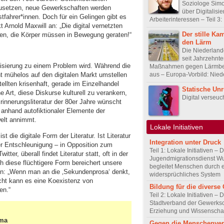
Soziologe Sim
nzusetzen, neue Gewerkschaften werden
über Digitalisi
stfahrer*innen. Doch für ein Gelingen gibt es
Arbeiterinteressen – Teil 3:
Arnold Maxwill an: „Die digital vernetzten
Der stille Ka
en, die Körper müssen in Bewegung geraten!“
den Lärm
Die Niederlan
seit Jahrzehnt
talisierung zu einem Problem wird. Während die
Maßnahmen gegen Lärmbe
aus – Europa-Vorbild: Nied
 mühelos auf den digitalen Markt umstellen
ellten krisenhaft, gerade im Einzelhandel
Statische Un
 Art, diese Diskurse kulturell zu verankern,
Digital verseuc
 Erinnerungsliteratur der 80er Jahre wünscht
 anhand autofiktionaler Elemente der
elt annimmt.
Lokale Initiativen
t die digitale Form der Literatur. Ist Literatur
Integration unter Druck
der Entschleunigung – in Opposition zum
Teil 1: Lokale Initiativen – 
tter, überall findet Literatur statt, oft in der
Jugendmigrationsdienst Wu
ch diese flüchtigere Form bereichert unsere
begleitet Menschen durch 
ein: „Wenn man an die ‚Sekundenprosa‘ denkt,
widersprüchliches System
icht kann es eine Koexistenz von
Bildung für die diverse 
en.“
Teil 2: Lokale Initiativen – 
Stadtverband der Gewerksc
Erziehung und Wissenscha
ema
Gegen die Menschenve