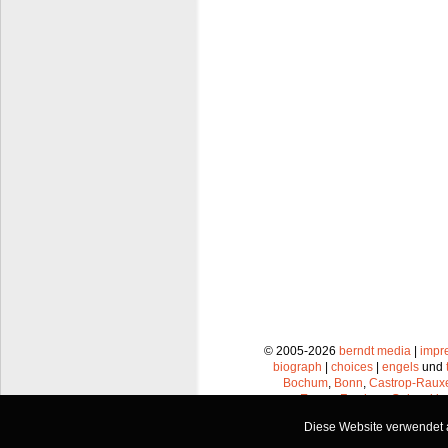
© 2005-2026
berndt media
|
impr
biograph
|
choices
|
engels
und
Bochum
,
Bonn
,
Castrop-Raux
Essen
,
Frechen
,
Gelsenkir
Leverkusen
,
Lünen
,
Mü
Diese Website verwendet a
Recklinghausen
,