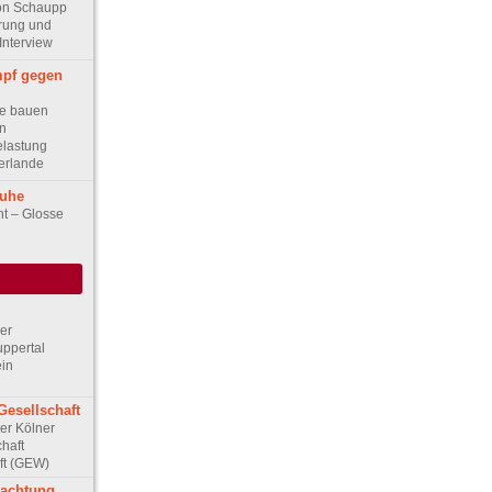
on Schaupp
erung und
 Interview
mpf gegen
de bauen
en
lastung
erlande
ruhe
ht – Glosse
Der
ppertal
ein
Gesellschaft
Der Kölner
haft
ft (GEW)
rachtung