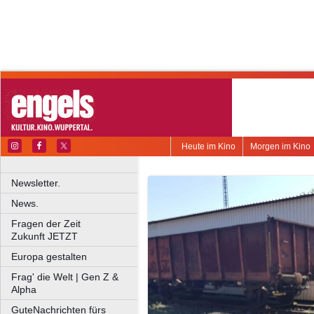
Heute im Kino
Morgen im Kino
Newsletter.
News.
Fragen der Zeit
Zukunft JETZT
Europa gestalten
Frag' die Welt | Gen Z &
Alpha
GuteNachrichten fürs