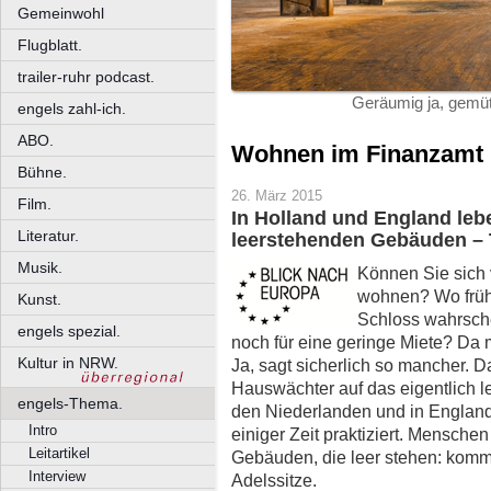
Gemeinwohl
Flugblatt.
trailer-ruhr podcast.
Geräumig ja, gemüt
engels zahl-ich.
ABO.
Wohnen im Finanzamt
Bühne.
26. März 2015
Film.
In Holland und England le
Literatur.
leerstehenden Gebäuden –
Musik.
Können Sie sich 
wohnen? Wo früh
Kunst.
Schloss wahrsche
engels spezial.
noch für eine geringe Miete? Da
Kultur in NRW.
Ja, sagt sicherlich so mancher. 
Hauswächter auf das eigentlich 
engels-Thema.
den Niederlanden und in England
Intro
einiger Zeit praktiziert. Menschen
Leitartikel
Gebäuden, die leer stehen: kommu
Interview
Adelssitze.