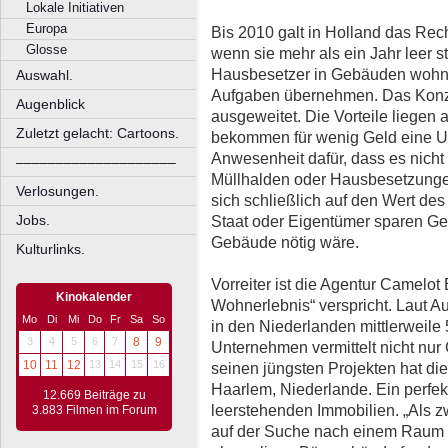
Lokale Initiativen
Europa
Bis 2010 galt in Holland das Rec
Glosse
wenn sie mehr als ein Jahr leer s
Hausbesetzer in Gebäuden wohne
Auswahl.
Aufgaben übernehmen. Das Konze
Augenblick
ausgeweitet. Die Vorteile liegen
Zuletzt gelacht: Cartoons.
bekommen für wenig Geld eine Un
Anwesenheit dafür, dass es nicht
––––––––––––––––––––
Müllhalden oder Hausbesetzungen
Verlosungen.
sich schließlich auf den Wert de
Jobs.
Staat oder Eigentümer sparen Ge
Gebäude nötig wäre.
Kulturlinks.
Vorreiter ist die Agentur Camelo
Kinokalender
Wohnerlebnis“ verspricht. Laut A
Mo
Di
Mi
Do
Fr
Sa
So
in den Niederlanden mittlerweil
3
4
5
6
7
8
9
Unternehmen vermittelt nicht nu
10
11
12
13
14
15
16
seinen jüngsten Projekten hat di
Haarlem, Niederlande. Ein perfek
12.669 Beiträge zu
leerstehenden Immobilien. „Als 
3.883 Filmen im Forum
auf der Suche nach einem Raum f