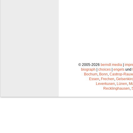
© 2005-2026
berndt media
|
impr
biograph
|
choices
|
engels
und
Bochum
,
Bonn
,
Castrop-Raux
Essen
,
Frechen
,
Gelsenkir
Leverkusen
,
Lünen
,
Mü
Recklinghausen
,