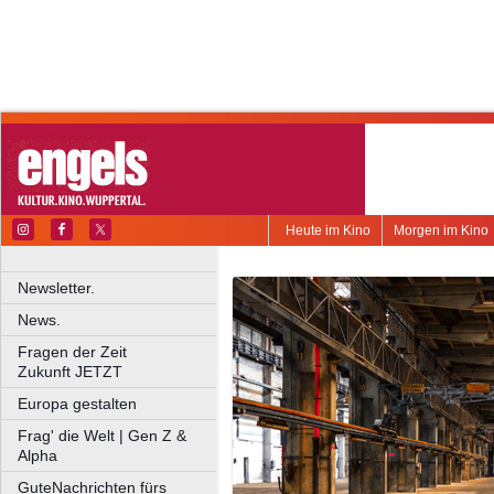
Heute im Kino
Morgen im Kino
Newsletter.
News.
Fragen der Zeit
Zukunft JETZT
Europa gestalten
Frag' die Welt | Gen Z &
Alpha
GuteNachrichten fürs