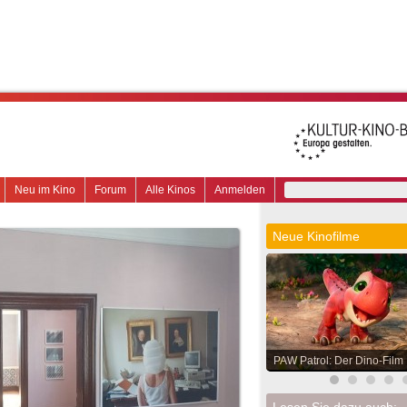
Neu im Kino
Forum
Alle Kinos
Anmelden
Neue Kinofilme
PAW Patrol: Der Dino-Film
Lesen Sie dazu auch: