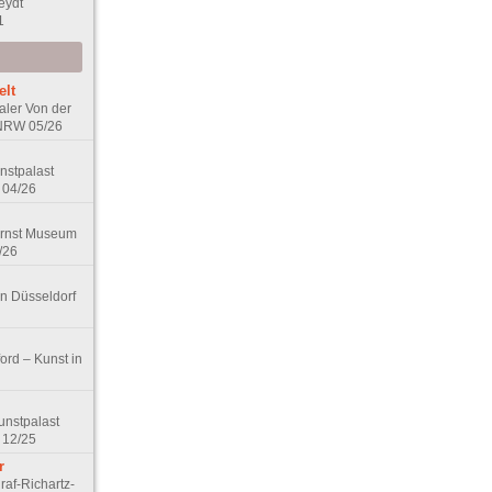
eydt
1
elt
aler Von der
 NRW 05/26
nstpalast
 04/26
Ernst Museum
/26
in Düsseldorf
ord – Kunst in
unstpalast
 12/25
r
raf-Richartz-