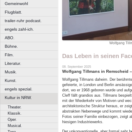
Gemeinwohl
Flugblatt.
trailer-ruhr podcast.
engels zahl-ich.
ABO.
Wolfgang Till
Bühne.
Film.
Das Leben in seinen Fac
Literatur.
08. September 2025
Wolfgang Tillmans in Remscheid –
Musik.
Wolfgang Tillmans daheim. Der berühmte,
Kunst.
gefeierte, in London und Berlin ansässig
engels spezial.
dort, wo er 1968 geboren wurde und aufg
Cleff fällt grandios aus. Tillmans bespiel
Kultur in NRW.
mit der Wiederkehr von Motiven und wec
architektonische Struktur heraus, er zeig
Theater.
abstrakten Nebenwege und kommt wieder
Klassik.
Fotos seiner Familie einbezogen, zeigt a
Oper.
hiesigen Industriewerks.
Musical.
Der unkonventionelle, aber formal sehr b
Tanz.