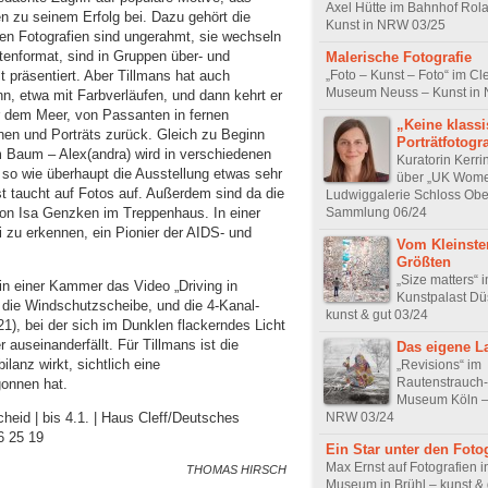
Axel Hütte im Bahnhof Rol
en zu seinem Erfolg bei. Dazu gehört die
Kunst in NRW 03/25
sten Fotografien sind ungerahmt, sie wechseln
enformat, sind in Gruppen über- und
Malerische Fotografie
 präsentiert. Aber Tillmans hat auch
„Foto – Kunst – Foto“ im C
Museum Neuss – Kunst in
nn, etwa mit Farbverläufen, und dann kehrt er
 dem Meer, von Passanten in fernen
„Keine klass
en und Porträts zurück. Gleich zu Beginn
Porträtfotogr
im Baum – Alex(andra) wird in verschiedenen
Kuratorin Kerri
 so wie überhaupt die Ausstellung etwas sehr
über „UK Women
st taucht auf Fotos auf. Außerdem sind da die
Ludwiggalerie Schloss Ob
von Isa Genzken im Treppenhaus. In einer
Sammlung 06/24
 zu erkennen, ein Pionier der AIDS- und
Vom Kleinste
Größten
„Size matters“ 
in einer Kammer das Video „Driving in
Kunstpalast Dü
die Windschutzscheibe, und die 4-Kanal-
kunst & gut 03/24
021), bei der sich im Dunklen flackerndes Licht
useinanderfällt. Für Tillmans ist die
Das eigene L
lanz wirkt, sichtlich eine
„Revisions“ im
Rautenstrauch-
gonnen hat.
Museum Köln – 
NRW 03/24
heid | bis 4.1. | Haus Cleff/Deutsches
 25 19
Ein Star unter den Fotog
Max Ernst auf Fotografien 
THOMAS HIRSCH
Museum in Brühl – kunst & 