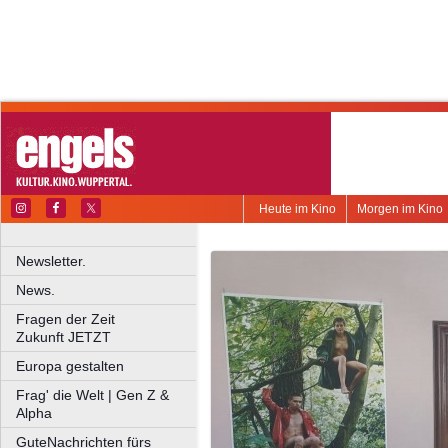
Heute im Kino
Morgen im Kino
Newsletter.
News.
Fragen der Zeit
Zukunft JETZT
Europa gestalten
Frag' die Welt | Gen Z &
Alpha
GuteNachrichten fürs