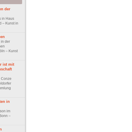
en der
 in Haus
d – Kunst in
ben
in der
hen
ln – Kunst
 ist mit
nschaft
a Conze
ldorfer
mmlung
ten in
son im
Bonn –
n