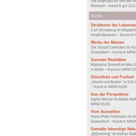
Ute Klophaus im Von der H
Museum – kunst & gut 11/2
Kunst.
Strukturen der Lebensw
Carl Grossberg im Wuppert
Heydt-Museum – Kunst in
Werke der Meister
Die Scharf Collection im Ku
Düsseldorf – Kunst in NRW
Surreale Realitäten
Marianna Simnett im Max 
in Brühl – Kunst in NRW 03
Gleichheit und Freiheit
„Grund und Boden“ in K21 
– Kunst in NRW 02/26
Aus der Perspektive
Ingrid Wiener im Marta Herf
NRW 01/26
Vom Ausstellen
Hans-Peter Feldmann im K
Düsseldorf – Kunst in NRW
Gemalte lebendige Natu
„B{l}ooming“ im Kölner Wall