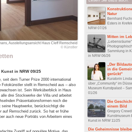
Konstruktion
Natur
Bernhard Fuchs
Esters in Krefel
NRW 07/26
Mitten im Le
„Lebensräume“ 
mans, Ausstellungsansicht Haus Cleff Remscheid
Photographisc
© Künstler
Sammlung in Kö
etten
in NRW 06/26
„Der Bildautor
in die Gemei
 Kunst in NRW 09/25
gerückt“
Kuratorin Lind
 seit dem Turner Prize 2000 international
über „Community“ im Düsse
e Fotokünstler stellt in Remscheid aus – also
Museum Kunstpalast – Sa
ewachsen ist. Sein Werküberblick in Haus
01/26
t alle drei Stockwerke der Villa und arbeitet
hselnden Präsentationsformen noch die
Die Geschich
t seine Hauptwerke, berücksichtigt die
einem Bild
Gregory Crewd
 auf Remscheid zurück. So hat er frühe
Kunstmuseum 
ber auch neue Porträts von Arbeitern eines
Kunst in NRW 11/25
Die Geheimnisse bleibe
edachte Zugriff auf populäre Motive, das