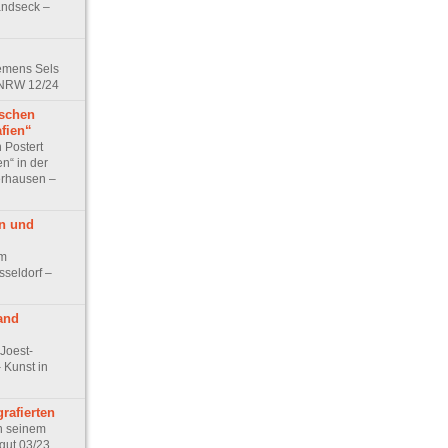
andseck –
lemens Sels
 NRW 12/24
ischen
afien“
n Postert
“ in der
erhausen –
n und
im
sseldorf –
and
Joest-
Kunst in
rafierten
in seinem
gut 03/23