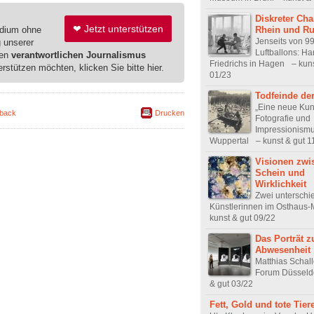
Diskreter Ch
❤ Jetzt unterstützen
Rhein und Ru
edium ohne
Jenseits von 9
g unserer
Luftballons: H
ren
verantwortlichen Journalismus
Friedrichs in Hagen – kuns
erstützen möchten, klicken Sie bitte hier.
01/23
Todfeinde der
„Eine neue Kun
back
Drucken
Fotografie und
Impressionismu
Wuppertal – kunst & gut 1
Visionen zwi
Schein und
Wirklichkeit
Zwei unterschi
Künstlerinnen im Osthau
kunst & gut 09/22
Das Porträt z
Abwesenheit
Matthias Schal
Forum Düsseldo
& gut 03/22
Fett, Gold und tote Tier