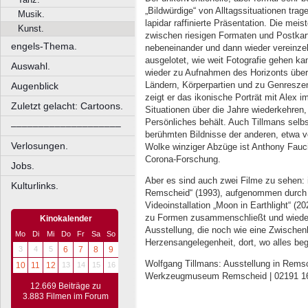
„Bildwürdige“ von Alltagssituationen trag
Musik.
lapidar raffinierte Präsentation. Die mei
Kunst.
zwischen riesigen Formaten und Postkart
engels-Thema.
nebeneinander und dann wieder vereinzelt
ausgelotet, wie weit Fotografie gehen ka
Auswahl.
wieder zu Aufnahmen des Horizonts über
Ländern, Körperpartien und zu Genreszen
Augenblick
zeigt er das ikonische Porträt mit Alex 
Zuletzt gelacht: Cartoons.
Situationen über die Jahre wiederkehren,
Persönliches behält. Auch Tillmans selb
––––––––––––––––––––
berühmten Bildnisse der anderen, etwa 
Verlosungen.
Wolke winziger Abzüge ist Anthony Fauci
Corona-Forschung.
Jobs.
Aber es sind auch zwei Filme zu sehen: 
Kulturlinks.
Remscheid“ (1993), aufgenommen durch 
Videoinstallation „Moon in Earthlight“ (2
zu Formen zusammenschließt und wieder a
Kinokalender
Ausstellung, die noch wie eine Zwischenbi
Mo
Di
Mi
Do
Fr
Sa
So
Herzensangelegenheit, dort, wo alles be
3
4
5
6
7
8
9
Wolfgang Tillmans: Ausstellung in Remsc
10
11
12
13
14
15
16
Werkzeugmuseum Remscheid | 02191 16
12.669 Beiträge zu
3.883 Filmen im Forum