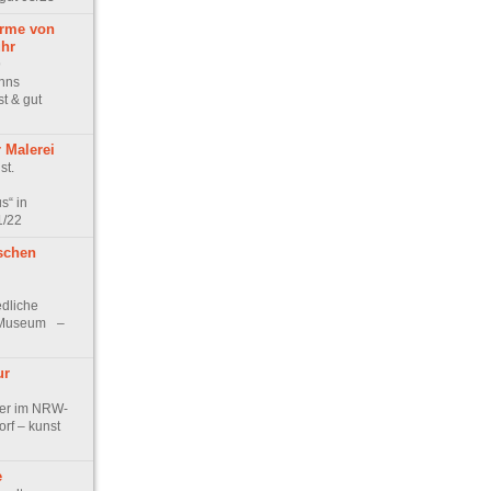
arme von
hr
9
anns
t & gut
 Malerei
st.
s“ in
1/22
schen
edliche
s-Museum –
ur
ler im NRW-
rf – kunst
e