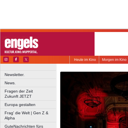
Heute im Kino
Morgen im Kino
Newsletter.
News.
Fragen der Zeit
Zukunft JETZT
Europa gestalten
Frag' die Welt | Gen Z &
Alpha
GuteNachrichten fürs