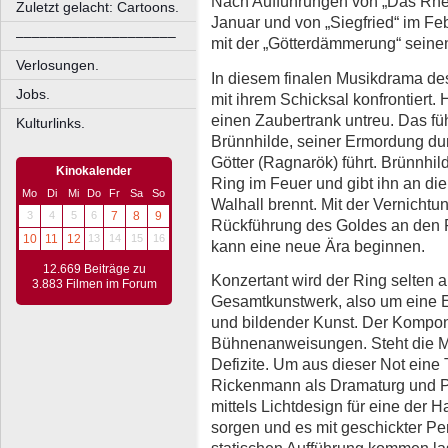
Nach Aufführungen von „Das Rhei
Zuletzt gelacht: Cartoons.
Januar und von „Siegfried“ im Feb
––––––––––––––––––––
mit der „Götterdämmerung“ seine
Verlosungen.
In diesem finalen Musikdrama d
Jobs.
mit ihrem Schicksal konfrontiert. 
einen Zaubertrank untreu. Das füh
Kulturlinks.
Brünnhilde, seiner Ermordung d
Götter (Ragnarök) führt. Brünnhil
Kinokalender
Ring im Feuer und gibt ihn an di
Mo
Di
Mi
Do
Fr
Sa
So
Walhall brennt. Mit der Vernicht
3
4
5
6
7
8
9
Rückführung des Goldes an den R
10
11
12
13
14
15
16
kann eine neue Ära beginnen.
12.669 Beiträge zu
Konzertant wird der Ring selten a
3.883 Filmen im Forum
Gesamtkunstwerk, also um eine E
und bildender Kunst. Der Kompon
Bühnenanweisungen. Steht die Musi
Defizite. Um aus dieser Not ein
Rickenmann als Dramaturg und Pro
mittels Lichtdesign für eine de
sorgen und es mit geschickter Per
statischen Aufführung kommen la