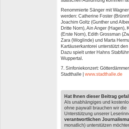
Renommierte Sänger mit Wagner-E
werden: Catherine Foster (Brünnh
Joachim Goltz (Gunther und Alber
Dritte Norn), Ain Anger (Hagen), 
(Erste Norn), Edith Grossman (Zw
Zara (Woglinde) und Marta Herma
Kartäuserkantorei unterstützt de
Dazu spielt unter Hahns Stabführ
Wuppertal.
7. Sinfoniekonzert: Götterdämmeru
Stadthalle |
www.stadthalle.de
Hat Ihnen dieser Beitrag gefa
Als unabhängiges und kostenl
ohne paywall brauchen wir die
Unterstützung unserer Leserin
verantwortlichen Journalism
monatlich) unterstützen möchten,