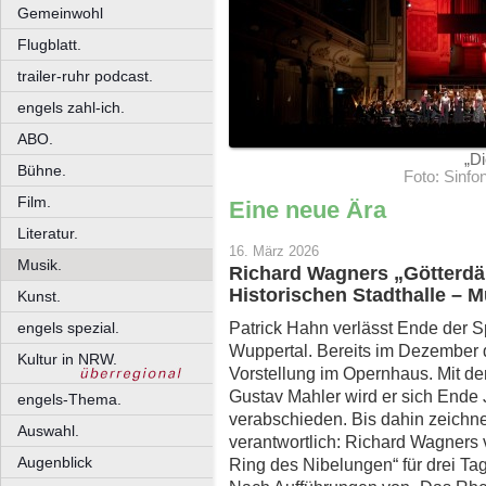
Gemeinwohl
Flugblatt.
trailer-ruhr podcast.
engels zahl-ich.
ABO.
„Di
Bühne.
Foto: Sinfo
Film.
Eine neue Ära
Literatur.
16. März 2026
Musik.
Richard Wagners „Götterdä
Historischen Stadthalle – M
Kunst.
Patrick Hahn verlässt Ende der S
engels spezial.
Wuppertal. Bereits im Dezember di
Kultur in NRW.
Vorstellung im Opernhaus. Mit der
Gustav Mahler wird er sich Ende
engels-Thema.
verabschieden. Bis dahin zeichnet
Auswahl.
verantwortlich: Richard Wagners v
Augenblick
Ring des Nibelungen“ für drei Ta