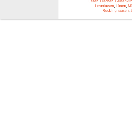
Essen
,
Frechen
,
Gelsenkir
Leverkusen
,
Lünen
,
Mü
Recklinghausen
,