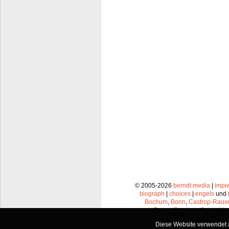
© 2005-2026
berndt media
|
impr
biograph
|
choices
|
engels
und
Bochum
,
Bonn
,
Castrop-Raux
Essen
,
Frechen
,
Gelsenkir
Leverkusen
,
Lünen
,
Mü
Diese Website verwendet a
Recklinghausen
,