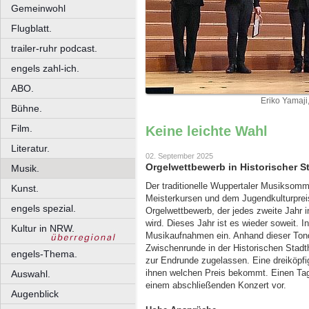
Gemeinwohl
Flugblatt.
trailer-ruhr podcast.
engels zahl-ich.
ABO.
Eriko Yamaji,
Bühne.
Film.
Keine leichte Wahl
Literatur.
02. September 2025
Orgelwettbewerb in Historischer St
Musik.
Der traditionelle Wuppertaler Musiksomm
Kunst.
Meisterkursen und dem Jugendkulturpreis.
engels spezial.
Orgelwettbewerb, der jedes zweite Jahr i
wird. Dieses Jahr ist es wieder soweit. 
Kultur in NRW.
Musikaufnahmen ein. Anhand dieser Tond
Zwischenrunde in der Historischen Stadt
engels-Thema.
zur Endrunde zugelassen. Eine dreiköpfi
ihnen welchen Preis bekommt. Einen Tag 
Auswahl.
einem abschließenden Konzert vor.
Augenblick