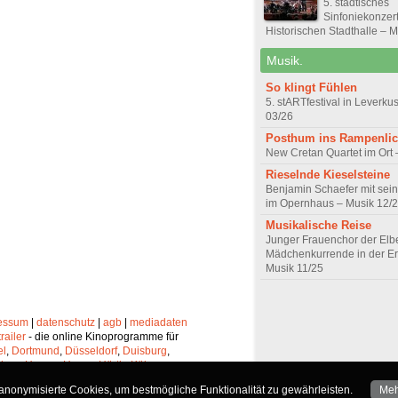
5. städtisches
Sinfoniekonzert
Historischen Stadthalle – 
Musik.
So klingt Fühlen
5. stARTfestival in Leverku
03/26
Posthum ins Rampenlic
New Cretan Quartet im Ort 
Rieselnde Kieselsteine
Benjamin Schaefer mit sein
im Opernhaus – Musik 12/
Musikalische Reise
Junger Frauenchor der Elbe
Mädchenkurrende in der Er
Musik 11/25
essum
|
datenschutz
|
agb
|
mediadaten
trailer
- die online Kinoprogramme für
el
,
Dortmund
,
Düsseldorf
,
Duisburg
,
chen
,
Hagen
,
Herne
,
Hürth
,
Köln
,
lheim
,
Neuss
,
Oberhausen
,
nonymisierte Cookies, um bestmögliche Funktionalität zu gewährleisten.
Meh
Solingen
und
Wuppertal