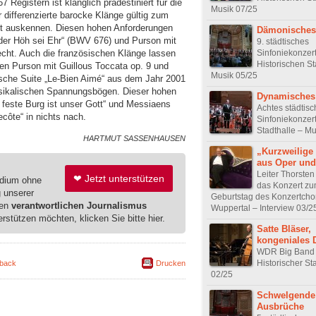
 Registern ist klanglich prädestiniert für die
Musik 07/25
 differenzierte barocke Klänge gültig zum
gut auskennen. Diesen hohen Anforderungen
Dämonisches
 der Höh sei Ehr“ (BWV 676) und Purson mit
9. städtisches
Sinfoniekonzert
echt. Auch die französischen Klänge lassen
Historischen St
ren Purson mit Guillous Toccata op. 9 und
Musik 05/25
sche Suite „Le-Bien Aimé“ aus dem Jahr 2001
sikalischen Spannungsbögen. Dieser hohen
Dynamisches
 feste Burg ist unser Gott“ und Messiaens
Achtes städtis
côte“ in nichts nach.
Sinfoniekonzert
Stadthalle – Mu
HARTMUT SASSENHAUSEN
„Kurzweilige
aus Oper und
Leiter Thorste
❤ Jetzt unterstützen
edium ohne
das Konzert zu
g unserer
Geburtstag des Konzertcho
ren
verantwortlichen Journalismus
Wuppertal – Interview 03/2
erstützen möchten, klicken Sie bitte hier.
Satte Bläser,
kongeniales 
WDR Big Band 
Historischer St
back
Drucken
02/25
Schwelgende
Ausbrüche