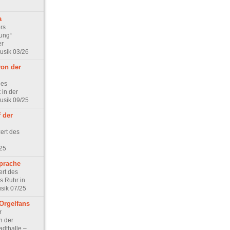
a
rs
ung“
er
Musik 03/26
on der
hes
 in der
Musik 09/25
f der
ert des
25
Sprache
rt des
ls Ruhr in
sik 07/25
 Orgelfans
r
n der
adthalle –