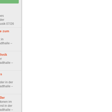
hes
 der
Musik 07/26
ke zum
 in
adthalle –
hnik
er
adthalle –
ls
der in der
adthalle –
20er
stonen im
d in der
adthalle –