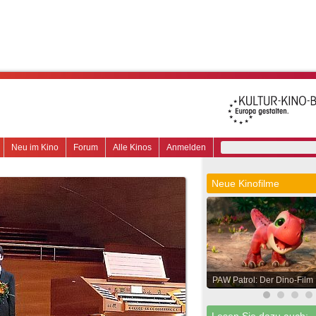
Neu im Kino
Forum
Alle Kinos
Anmelden
Neue Kinofilme
PAW Patrol: Der Dino-Film
Lesen Sie dazu auch: