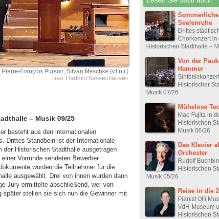
Sommerliche
Seelenruhe
Drittes städtisc
Chorkonzert in
Historischen Stadthalle – 
Von der Pau
Hammer
 Pierre-François Purson, Silvan Meschke (v.l.n.r.)
Sinfoniekonzert
Foto: Hartmut Sassenhausen
Historischer St
Musik 07/26
Mühelose Tec
Mao Fujita in d
adthalle – Musik 09/25
Historischen St
Musik 06/26
er besteht aus den internationalen
 Drittes Standbein ist der Internationale
Das Klavier a
n der Historischen Stadthalle ausgetragen
Orchester
In einer Vorrunde sendeten Bewerber
Rudolf Buchbin
okumente wurden die Teilnehmer für die
Historischen St
halle ausgewählt. Drei von ihnen wurden dann
Musik 05/26
ge Jury ermittelte abschließend, wer von
Reise in die 
später stellen sie sich nun die Gewinner mit
Pianist Olli Mu
VdH-Museum un
Historischen St