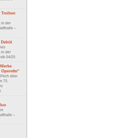
 Treiben
 in der
adthalle –
 Debüt
ches
 in der
sik 04/25
 Werke
 Operette“
n Pech über
m 75.
rs
5
Duo
in
adthalle –