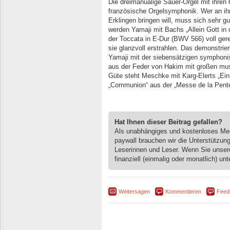
Die dreimanualige Sauer-Orgel mit ihren 67
französische Orgelsymphonik. Wer an ihr
Erklingen bringen will, muss sich sehr 
werden Yamaji mit Bachs „Allein Gott in
der Toccata in E-Dur (BWV 566) voll ger
sie glanzvoll erstrahlen. Das demonstrie
Yamaji mit der siebensätzigen symphoni
aus der Feder von Hakim mit großen mu
Güte steht Meschke mit Karg-Elerts „Ein
„Communion“ aus der „Messe de la Pente
Hat Ihnen dieser Beitrag gefallen?
Als unabhängiges und kostenloses M
paywall brauchen wir die Unterstützun
Leserinnen und Leser. Wenn Sie unse
finanziell (einmalig oder monatlich) unt
Weitersagen
Kommentieren
Feed