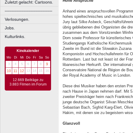
Hohe Ansprüche
Zuletzt gelacht: Cartoons.
––––––––––––––––––––
Anhand eines anspruchsvollen Programm
hohes spieltechnisches und musikalische
Verlosungen.
Jury laut Silke Asbeck, Geschäftsführerin
übrig gebliebenen drei Organisten die dr
Jobs.
zusammen aus dem Vorsitzenden Winfrie
Kulturlinks.
Dom sowie Professor für künstlerisches 
Studiengangs Katholische Kirchenmusik 
Zweite im Bund ist die Slowakin Zuzana F
Kinokalender
Komponistin und Hochschullehrerin für Or
Mo
Di
Mi
Do
Fr
Sa
So
Rotterdam. Last but not least ist der Fr
3
4
5
6
7
8
9
libanesischer Herkunft. Der internationa
Conservatoire National de Région de Bou
10
11
12
13
14
15
16
der Royal Academy of Music in London.
12.669 Beiträge zu
3.883 Filmen im Forum
Diese drei Musiker haben den ersten Pre
nach Hause in Japan nehmen darf. Mit 5.
zweiter Preisträger heim nach Frankreich.
junge deutsche Organist Silvan Meschk
Sebastian Bach, Sigfrid Karg-Elert, Oliv
Hakim, mit denen sie zu begeistern wiss
Glanzvoll