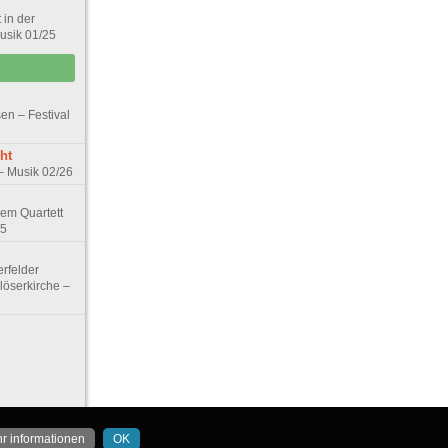
 in der
Musik 01/25
sen – Festival
ht
– Musik 02/26
em Quartett
25
rfelder
löserkirche –
r informationen
OK