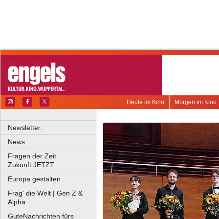
Heute im Kino
Morgen im Kino
Newsletter.
News.
Fragen der Zeit
Zukunft JETZT
Europa gestalten
Frag' die Welt | Gen Z &
Alpha
GuteNachrichten fürs