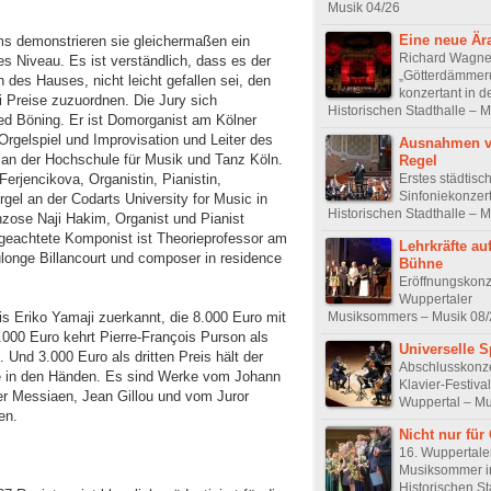
Musik 04/26
Eine neue Är
s demonstrieren sie gleichermaßen ein
Richard Wagne
s Niveau. Es ist verständlich, dass es der
„Götterdämmer
 des Hauses, nicht leicht gefallen sei, den
konzertant in d
ei Preise zuzuordnen. Die Jury sich
Historischen Stadthalle – 
d Böning. Er ist Domorganist am Kölner
Orgelspiel und Improvisation und Leiter des
Ausnahmen v
an der Hochschule für Musik und Tanz Köln.
Regel
Erstes städtisc
erjencikova, Organistin, Pianistin,
Sinfoniekonzert
gel an der Codarts University for Music in
Historischen Stadthalle – 
anzose Naji Hakim, Organist und Pianist
l geachtete Komponist ist Theorieprofessor am
Lehrkräfte au
longe Billancourt und composer in residence
Bühne
Eröffnungskonz
Wuppertaler
Musiksommers – Musik 08/
is Eriko Yamaji zuerkannt, die 8.000 Euro mit
000 Euro kehrt Pierre-François Purson als
Universelle 
 Und 3.000 Euro als dritten Preis hält der
Abschlusskonze
e in den Händen. Es sind Werke vom Johann
Klavier-Festiva
ier Messiaen, Jean Gillou und vom Juror
Wuppertal – Mu
en.
Nicht nur für
16. Wuppertale
Musiksommer i
Historischen St