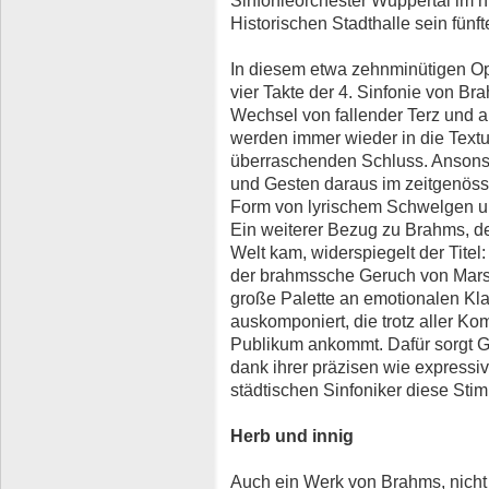
Sinfonieorchester Wuppertal im n
Historischen Stadthalle sein fünft
In diesem etwa zehnminütigen O
vier Takte der 4. Sinfonie von Br
Wechsel von fallender Terz und au
werden immer wieder in die Text
überraschenden Schluss. Ansons
und Gesten daraus im zeitgenössi
Form von lyrischem Schwelgen u
Ein weiterer Bezug zu Brahms, de
Welt kam, widerspiegelt der Titel:
der brahmssche Geruch von Mars
große Palette an emotionalen Klang
auskomponiert, die trotz aller K
Publikum ankommt. Dafür sorgt Ga
dank ihrer präzisen wie expressiv
städtischen Sinfoniker diese St
Herb und innig
Auch ein Werk von Brahms, nicht 