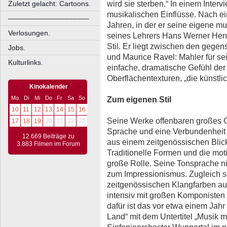
wird sie sterben.“ In einem Inter
Zuletzt gelacht: Cartoons.
musikalischen Einflüsse. Nach e
––––––––––––––––––––
Jahren, in der er seine eigene mu
Verlosungen.
seines Lehrers Hans Werner Henze
Stil. Er liegt zwischen den gege
Jobs.
und Maurice Ravel: Mahler für sei
Kulturlinks.
einfache, dramatische Gefühl der
Oberflächentexturen, „die künstl
Kinokalender
Mo
Di
Mi
Do
Fr
Sa
So
Zum eigenen Stil
10
11
12
13
14
15
16
Seine Werke offenbaren großes Ge
17
18
19
20
21
22
23
Sprache und eine Verbundenheit m
12.669 Beiträge zu
aus einem zeitgenössischen Blick
3.883 Filmen im Forum
Traditionelle Formen und die moti
große Rolle. Seine Tonsprache n
zum Impressionismus. Zugleich se
zeitgenössischen Klangfarben aus
intensiv mit großen Komponisten
dafür ist das vor etwa einem Jah
Land“ mit dem Untertitel „Musik m