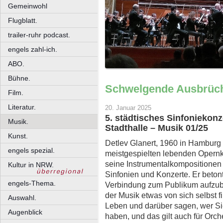
Gemeinwohl
Flugblatt.
trailer-ruhr podcast.
engels zahl-ich.
ABO.
Bühne.
Schwelgende Ausbrüc
Film.
Literatur.
20. Januar 2025
5. städtisches Sinfoniekonz
Musik.
Stadthalle – Musik 01/25
Kunst.
Detlev Glanert, 1960 in Hamburg g
engels spezial.
meistgespielten lebenden Opernk
seine Instrumentalkompositionen g
Kultur in NRW.
Sinfonien und Konzerte. Er betont
engels-Thema.
Verbindung zum Publikum aufzuba
der Musik etwas von sich selbst f
Auswahl.
Leben und darüber sagen, wer Si
Augenblick
haben, und das gilt auch für Orch