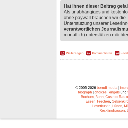
Hat Ihnen dieser Beitrag gefa
Als unabhängiges und kostenl
ohne paywall brauchen wir die
Unterstützung unserer Leserin
verantwortlichen Journalism
monatlich) unterstützen möchten,
Weitersagen
Kommentieren
Feed
© 2005-2026
berndt media
|
impr
biograph
|
choices
|
engels
und
Bochum
,
Bonn
,
Castrop-Raux
Essen
,
Frechen
,
Gelsenkir
Leverkusen
,
Lünen
,
Mü
Recklinghausen
,