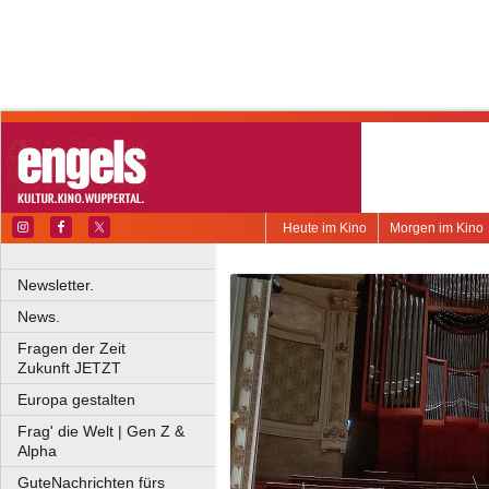
Heute im Kino
Morgen im Kino
Newsletter.
News.
Fragen der Zeit
Zukunft JETZT
Europa gestalten
Frag' die Welt | Gen Z &
Alpha
GuteNachrichten fürs