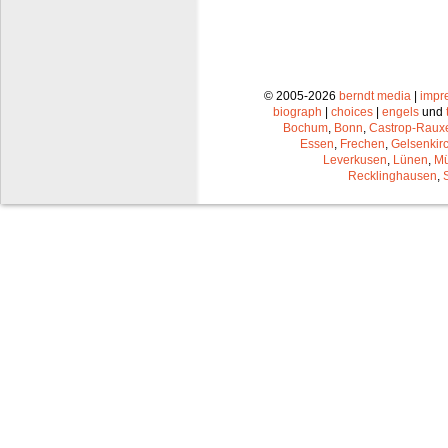
© 2005-2026
berndt media
|
impr
biograph
|
choices
|
engels
und
Bochum
,
Bonn
,
Castrop-Raux
Essen
,
Frechen
,
Gelsenkir
Leverkusen
,
Lünen
,
Mü
Recklinghausen
,