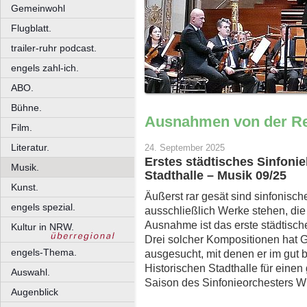
Gemeinwohl
Flugblatt.
trailer-ruhr podcast.
engels zahl-ich.
ABO.
Bühne.
Ausnahmen von der R
Film.
Literatur.
24. September 2025
Erstes städtisches Sinfonie
Musik.
Stadthalle – Musik 09/25
Kunst.
Äußerst rar gesät sind sinfonis
engels spezial.
ausschließlich Werke stehen, die
Ausnahme ist das erste städtische
Kultur in NRW.
Drei solcher Kompositionen hat Ga
engels-Thema.
ausgesucht, mit denen er im gut
Historischen Stadthalle für eine
Auswahl.
Saison des Sinfonieorchesters Wu
Augenblick