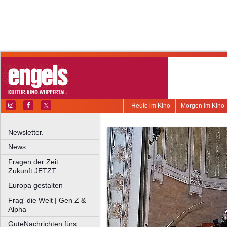
Heute im Kino
Morgen im Kino
Newsletter.
News.
Fragen der Zeit
Zukunft JETZT
Europa gestalten
Frag' die Welt | Gen Z &
Alpha
GuteNachrichten fürs