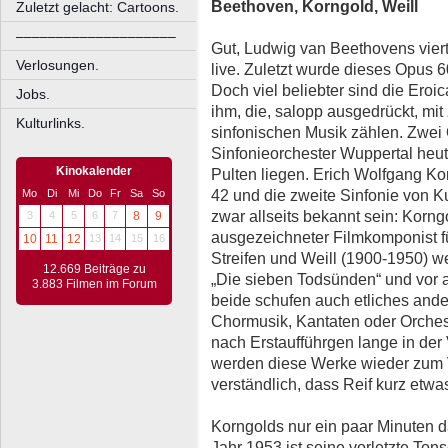
Beethoven, Korngold, Weill
Zuletzt gelacht: Cartoons.
––––––––––––––––––––
Gut, Ludwig van Beethovens viert
Verlosungen.
live. Zuletzt wurde dieses Opus 60
Doch viel beliebter sind die Eroi
Jobs.
ihm, die, salopp ausgedrückt, mit
Kulturlinks.
sinfonischen Musik zählen. Zwei
Sinfonieorchester Wuppertal heut
Kinokalender
Pulten liegen. Erich Wolfgang Ko
42 und die zweite Sinfonie von Ku
Mo
Di
Mi
Do
Fr
Sa
So
zwar allseits bekannt sein: Korng
3
4
5
6
7
8
9
ausgezeichneter Filmkomponist f
10
11
12
13
14
15
16
Streifen und Weill (1900-1950) w
12.669 Beiträge zu
„Die sieben Todsünden“ und vor 
3.883 Filmen im Forum
beide schufen auch etliches and
Chormusik, Kantaten oder Orche
nach Erstaufführgen lange in de
werden diese Werke wieder zum V
verständlich, dass Reif kurz etw
Korngolds nur ein paar Minuten 
Jahr 1953 ist seine vorletzte Ton