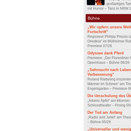
großartiges Ta
mit Humor – Tanz in NRW 
Bühne.
„Wir opfern unsere Welt
Fortschritt“
Regisseur Philipp Preuss ü
Oresteia“ im Mülheimer Raf
Premiere 07/26
Odyssee dank Pferd
Premiere: „Der Florentiner
Opernhaus – Bühne 06/26
„Sehnsucht nach Leben
Verbesserung“
Roland Riebeling inszeniert
Männer im Schnee“ am The
Engelsgarten – Premiere 0
Die Umschulung des Üb
„Adams Äpfel“ am Moerser
Schlosstheater – Prolog 05
Der Tod am Anfang
„Radio and Juliet“ am The
– Bühne 05/26
„Universeller und weni