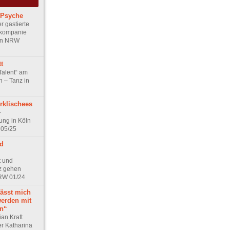
 Psyche
r gastierte
zkompanie
 in NRW
t
Talent“ am
n – Tanz in
klischees
-
ng in Köln
 05/25
d
t und
z gehen
NRW 01/24
ässt mich
erden mit
in“
an Kraft
er Katharina