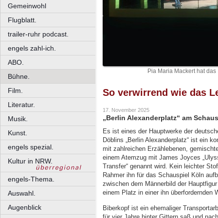
Gemeinwohl
Flugblatt.
trailer-ruhr podcast.
engels zahl-ich.
ABO.
Pia Maria Mackert hat das 
Bühne.
Film.
So verwirrend wie das L
Literatur.
17. November 2025
„Berlin Alexanderplatz“ am Schaus
Musik.
Es ist eines der Hauptwerke der deutsche
Kunst.
Döblins „Berlin Alexanderplatz“ ist ein 
engels spezial.
mit zahlreichen Erzählebenen, gemischten
einem Atemzug mit James Joyces „Ulys
Kultur in NRW.
Transfer“ genannt wird. Kein leichter St
Rahmer ihn für das Schauspiel Köln aufbe
engels-Thema.
zwischen dem Männerbild der Hauptfigur
einem Platz in einer ihn überfordernden W
Auswahl.
Augenblick
Biberkopf ist ein ehemaliger Transportar
für vier Jahre hinter Gittern saß und nac