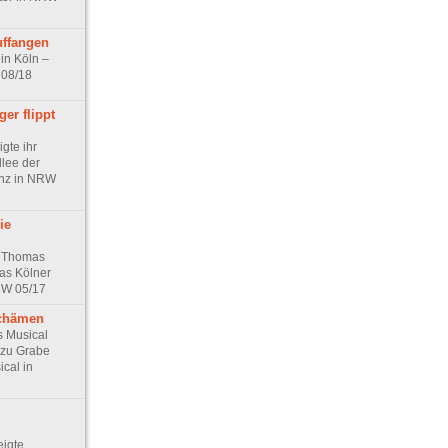
uffangen
in Köln –
 08/18
er flippt
gte ihr
llee der
anz in NRW
ie
 Thomas
das Kölner
RW 05/17
chämen
s Musical
 zu Grabe
cal in
igte