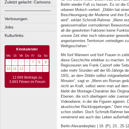
Zuletzt gelacht: Cartoons.
Berlin wieder Fuß zu fassen. Es ist die 
urbanen Moloch verliert. „Döblin hat ei
––––––––––––––––––––
Beschleunigung der Moderne und ihre Exp
Verlosungen.
wird“, erklärt Schmidt-Rahmer. „Wenn erz
gewissermaßen vormodernen Bewusstsein p
Jobs.
all die gewohnten Faktoren keine Funktio
Kulturlinks.
unsere Zeit eher noch relevanter geworde
angestammtes Territorium verteidigen 
Weltgeschehen.“
Kinokalender
Mit fünf Männern und fünf Frauen in zah
Mo
Di
Mi
Do
Fr
Sa
So
diese Geschichte erlebbar zu machen. 
3
4
5
6
7
8
9
Regisseuren wie Frank Castorf oder Seba
10
11
12
13
14
15
16
oder mehr Stunden will der 65-Jährige de
1931, an dem Döblin selbst mitgearbeitet 
12.669 Beiträge zu
Minuten“, sagt er. „Wenn ein Roman gedank
3.883 Filmen im Forum
nicht an Kraft, selbst wenn man auf dem 
bleibt der Montage-Charakter des Origina
Ebenen, die sich überlagern oder zueinand
Videoebene, in der die Figuren agieren. 
akustischer Rückkoppelungen.“ Dem mus
schon stellen. Doch Schmidt-Rahmer beru
verwirrend wie auch das Leben außerhal
Berlin Alexanderplatz | 19. (P), 23., 25.12