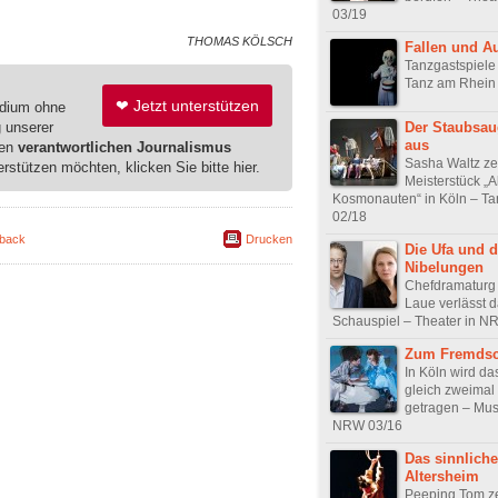
03/19
THOMAS KÖLSCH
Fallen und A
Tanzgastspiele 
Tanz am Rhein
❤ Jetzt unterstützen
edium ohne
Der Staubsaug
g unserer
aus
ren
verantwortlichen Journalismus
Sasha Waltz zei
erstützen möchten, klicken Sie bitte hier.
Meisterstück „A
Kosmonauten“ in Köln – T
02/18
back
Drucken
Die Ufa und d
Nibelungen
Chefdramaturg
Laue verlässt 
Schauspiel – Theater in N
Zum Fremds
In Köln wird da
gleich zweimal
getragen – Musi
NRW 03/16
Das sinnliche
Altersheim
Peeping Tom ze