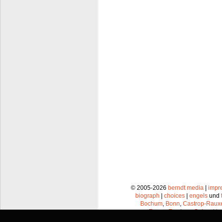
© 2005-2026
berndt media
|
impr
biograph
|
choices
|
engels
und
Bochum
,
Bonn
,
Castrop-Raux
Essen
,
Frechen
,
Gelsenkir
Leverkusen
,
Lünen
,
Mü