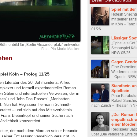
Spiel mit der
Hofesh Shechte
mit seiner Tan
in Köln – Tanz
01/26
Lässiger Spot
„Ophelia‘s Got 
Bühnenbild für „Berlin Alexanderplatz“ entworfen
Schauspiel Köl
Foto: Pia Maria Mackert
NRW 05/25
eben
Gegen Gender
Eine Operetten
Wiederentdecku
piel Köln – Prolog 11/25
– Oper in NRW
n Literatur des 20. Jahrhunderts: Alfred
Standbein un
komplexer und formell experimenteller Roman
Spielbein
 Stilen und intertextuellen Verweisen, der in
Pinar Karabulu
ses“ und John Dos Passos’ „Manhattan
Rafael Sanche
off. Nun hat Regisseur Hermann Schmidt-
nach Zürich – Theater in 
reitet – und sich auf das Missverhältnis
„Der Roman l
 Franz Bieberkopf und seiner Suche nach
empathisch w
irklichkeit konzentriert.
einer Mörder
Regisseur Basti
beiter, der nach dem Mord an seiner Freundin
über „Die verlorene Ehre d
h seiner Entlassung vergeblich versucht, in