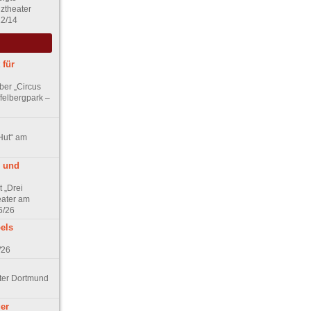
nztheater
12/14
 für
ber „Circus
felbergpark –
 Hut“ am
 und
 „Drei
ater am
6/26
els
/26
ater Dortmund
ger