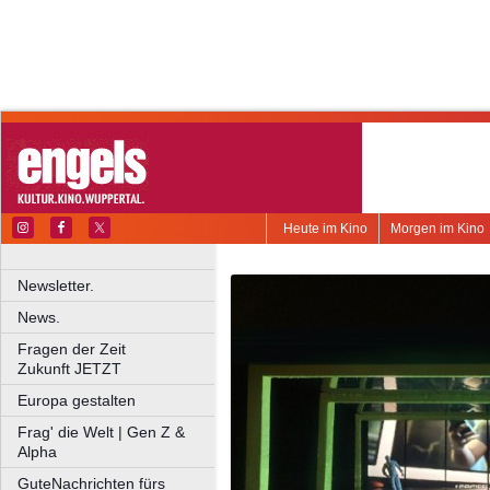
Heute im Kino
Morgen im Kino
Newsletter.
News.
Fragen der Zeit
Zukunft JETZT
Europa gestalten
Frag' die Welt | Gen Z &
Alpha
GuteNachrichten fürs