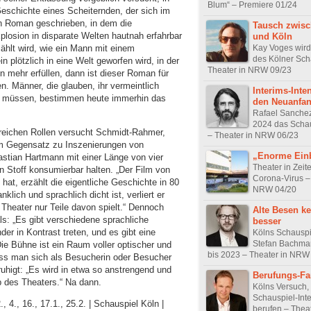
Blum“ – Premiere 01/24
Geschichte eines Scheiternden, der sich im
nen Roman geschrieben, in dem die
Tausch zwis
losion in disparate Welten hautnah erfahrbar
und Köln
ählt wird, wie ein Mann mit einem
Kay Voges wird
des Kölner Sch
lötzlich in eine Welt geworfen wird, in der
Theater in NRW 09/23
n mehr erfüllen, dann ist dieser Roman für
n. Männer, die glauben, ihr vermeintlich
Interims-Inte
zu müssen, bestimmen heute immerhin das
den Neuanfa
Rafael Sanchez 
2024 das Schau
lreichen Rollen versucht Schmidt-Rahmer,
– Theater in NRW 06/23
Im Gegensatz zu Inszenierungen von
„Enorme Ein
stian Hartmann mit einer Länge von vier
Theater in Zeit
n Stoff konsumierbar halten. „Der Film von
Corona-Virus –
hat, erzählt die eigentliche Geschichte in 80
NRW 04/20
lich und sprachlich dicht ist, verliert er
Theater nur Teile davon spielt.“ Dennoch
Alte Besen k
ls: „Es gibt verschiedene sprachliche
besser
er in Kontrast treten, und es gibt eine
Kölns Schauspi
Stefan Bachman
Die Bühne ist ein Raum voller optischer und
bis 2023 – Theater in NRW
s man sich als Besucherin oder Besucher
higt: „Es wird in etwa so anstrengend und
Berufungs-Fa
b des Theaters.“ Na dann.
Kölns Versuch,
Schauspiel-Int
., 4., 16., 17.1., 25.2. | Schauspiel Köln |
berufen – Thea