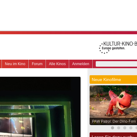
Neu im Kino
Forum
Alle Kinos
Anmelden
Neue Kinofilme
PAW Patrol: Der Dino-Film
Lesen Sie dazu auch: