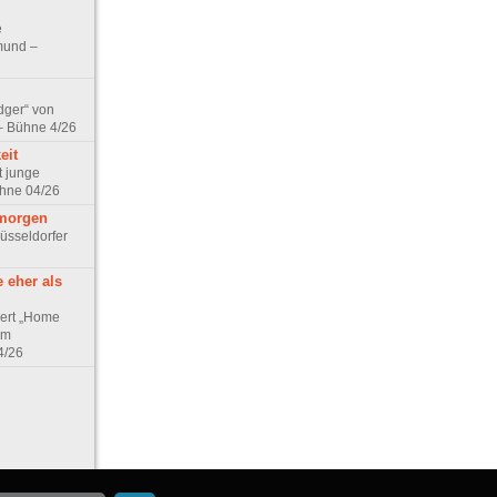
e
mund –
dger“ von
 – Bühne 4/26
eit
t junge
hne 04/26
rmorgen
üsseldorfer
 eher als
iert „Home
am
4/26