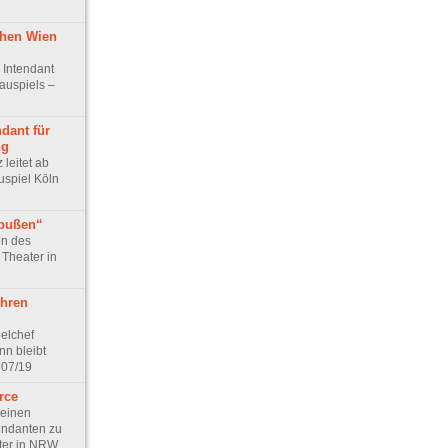
chen Wien
 Intendant
auspiels –
ndant für
ng
leitet ab
spiel Köln
bußen“
en des
 Theater in
ehren
elchef
n bleibt
 07/19
rce
 einen
endanten zu
ter in NRW