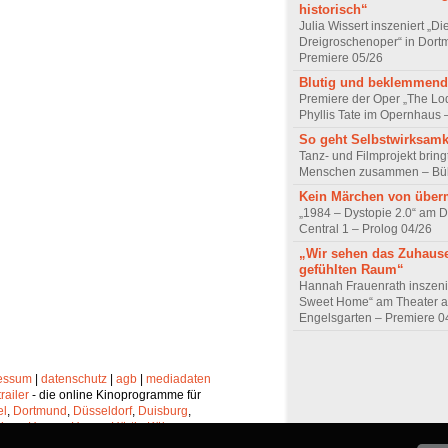
historisch“
Julia Wissert inszeniert „Di
Dreigroschenoper“ in Dort
Premiere 05/26
Blutig und beklemmend
Premiere der Oper „The Lo
Phyllis Tate im Opernhaus
So geht Selbstwirksamk
Tanz- und Filmprojekt bring
Menschen zusammen – Bü
Kein Märchen von übe
„1984 – Dystopie 2.0“ am D
Central 1 – Prolog 04/26
„Wir sehen das Zuhause
gefühlten Raum“
Hannah Frauenrath inszen
Sweet Home“ am Theater 
Engelsgarten – Premiere 0
essum
|
datenschutz
|
agb
|
mediadaten
trailer
- die online Kinoprogramme für
el
,
Dortmund
,
Düsseldorf
,
Duisburg
,
chen
,
Hagen
,
Herne
,
Hürth
,
Köln
,
lheim
,
Neuss
,
Oberhausen
,