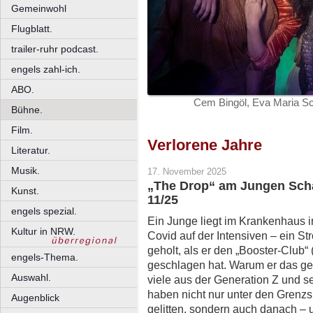
Gemeinwohl
Flugblatt.
trailer-ruhr podcast.
engels zahl-ich.
ABO.
Cem Bingöl, Eva Maria Sc
Bühne.
Film.
Verlorene Jahre
Literatur.
Musik.
17. November 2025
„The Drop“ am Jungen Scha
Kunst.
11/25
engels spezial.
Ein Junge liegt im Krankenhaus i
Kultur in NRW.
Covid auf der Intensiven – ein 
geholt, als er den „Booster-Club“ 
engels-Thema.
geschlagen hat. Warum er das get
Auswahl.
viele aus der Generation Z und s
haben nicht nur unter den Grenz
Augenblick
gelitten, sondern auch danach – 