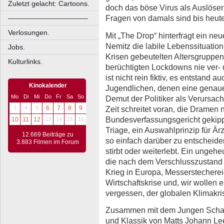
Zuletzt gelacht: Cartoons.
doch das böse Virus als Auslöse
Fragen von damals sind bis heute
––––––––––––––––––––
Verlosungen.
Mit „The Drop“ hinterfragt ein n
Nemitz die labile Lebenssituatio
Jobs.
Krisen gebeutelten Altersgruppe
Kulturlinks.
berüchtigten Lockdowns nie ver- 
ist nicht rein fiktiv, es entstand
Kinokalender
Jugendlichen, denen eine genaue
Mo
Di
Mi
Do
Fr
Sa
So
Demut der Politiker als Verursach
Zeit schreitet voran, die Dramen
3
4
5
6
7
8
9
Bundesverfassungsgericht gekippt
10
11
12
13
14
15
16
Triage, ein Auswahlprinzip für Ärz
12.669 Beiträge zu
so einfach darüber zu entscheide
3.883 Filmen im Forum
stirbt oder weiterlebt. Ein unge
die nach dem Verschlusszustand 
Krieg in Europa, Messerstecherei
Wirtschaftskrise und, wir wollen 
vergessen, der globalen Klimakr
Zusammen mit dem Jungen Schau
und Klassik von Matts Johann Lee