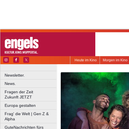
Heute im Kino
Morgen im Kino
Newsletter.
News.
Fragen der Zeit
Zukunft JETZT
Europa gestalten
Frag' die Welt | Gen Z &
Alpha
GuteNachrichten fürs