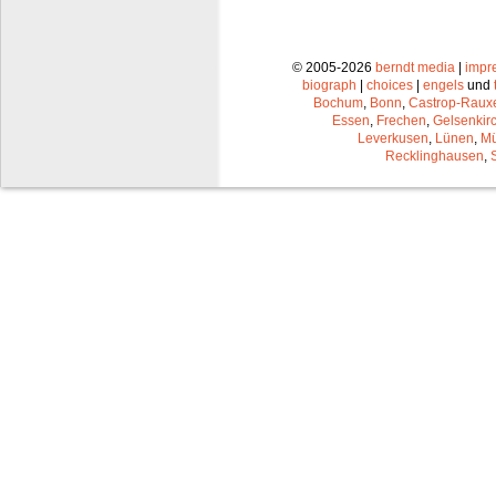
© 2005-2026
berndt media
|
impr
biograph
|
choices
|
engels
und
Bochum
,
Bonn
,
Castrop-Raux
Essen
,
Frechen
,
Gelsenkir
Leverkusen
,
Lünen
,
Mü
Recklinghausen
,