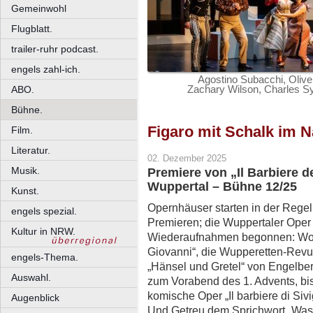
Gemeinwohl
Flugblatt.
trailer-ruhr podcast.
engels zahl-ich.
Agostino Subacchi, Oliv
Zachary Wilson, Charles Sy 
ABO.
Bühne.
Figaro mit Schalk im 
Film.
Literatur.
02. Dezember 2025
Musik.
Premiere von „Il Barbiere 
Wuppertal – Bühne 12/25
Kunst.
Opernhäuser starten in der Regel
engels spezial.
Premieren; die Wuppertaler Oper
Kultur in NRW.
Wiederaufnahmen begonnen: Wo
Giovanni“, die Wupperetten-Revu
engels-Thema.
„Hänsel und Gretel“ von Engelber
Auswahl.
zum Vorabend des 1. Advents, bis
komische Oper „Il barbiere di Siv
Augenblick
Und Getreu dem Sprichwort „Was l