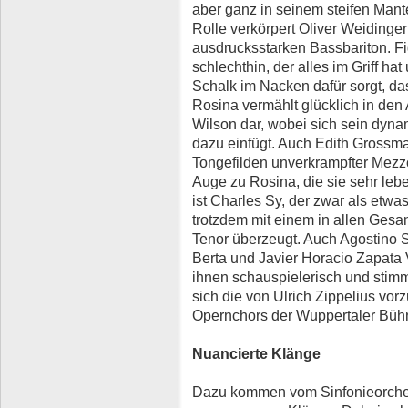
aber ganz in seinem steifen Mant
Rolle verkörpert Oliver Weidinge
ausdrucksstarken Bassbariton. Fig
schlechthin, der alles im Griff ha
Schalk im Nacken dafür sorgt, da
Rosina vermählt glücklich in den 
Wilson dar, wobei sich sein dyna
dazu einfügt. Auch Edith Grossma
Tongefilden unverkrampfter Mezzo
Auge zu Rosina, die sie sehr lebe
ist Charles Sy, der zwar als etwa
trotzdem mit einem in allen Ge
Tenor überzeugt. Auch Agostino S
Berta und Javier Horacio Zapata V
ihnen schauspielerisch und stimm
sich die von Ulrich Zippelius vor
Opernchors der Wuppertaler Büh
Nuancierte Klänge
Dazu kommen vom Sinfonieorches