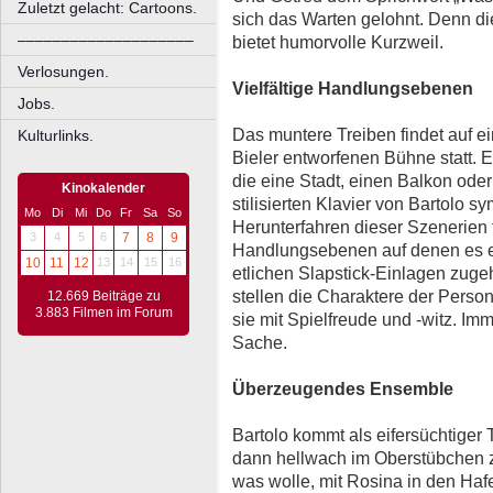
Zuletzt gelacht: Cartoons.
sich das Warten gelohnt. Denn di
––––––––––––––––––––
bietet humorvolle Kurzweil.
Verlosungen.
Vielfältige Handlungsebenen
Jobs.
Das muntere Treiben findet auf ei
Kulturlinks.
Bieler entworfenen Bühne statt. 
die eine Stadt, einen Balkon ode
Kinokalender
stilisierten Klavier von Bartolo 
Mo
Di
Mi
Do
Fr
Sa
So
Herunterfahren dieser Szenerien tu
3
4
5
6
7
8
9
Handlungsebenen auf denen es er
10
11
12
13
14
15
16
etlichen Slapstick-Einlagen zuge
stellen die Charaktere der Perso
12.669 Beiträge zu
3.883 Filmen im Forum
sie mit Spielfreude und -witz. Imm
Sache.
Überzeugendes Ensemble
Bartolo kommt als eifersüchtiger 
dann hellwach im Oberstübchen 
was wolle, mit Rosina in den Hafe