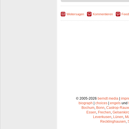
Weitersagen
Kommentieren
Feed
© 2005-2026
berndt media
|
impr
biograph
|
choices
|
engels
und
Bochum
,
Bonn
,
Castrop-Raux
Essen
,
Frechen
,
Gelsenkir
Leverkusen
,
Lünen
,
Mü
Recklinghausen
,