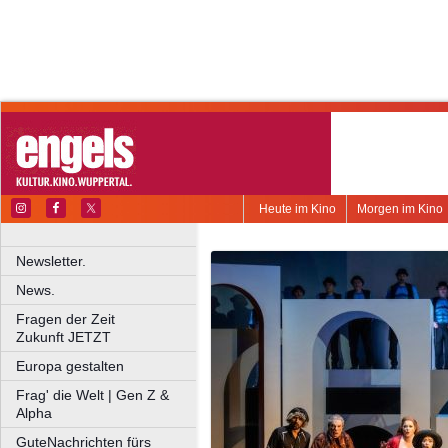
Heute im Kino
Morgen im Kino
Newsletter.
News.
Fragen der Zeit
Zukunft JETZT
Europa gestalten
Frag' die Welt | Gen Z &
Alpha
GuteNachrichten fürs