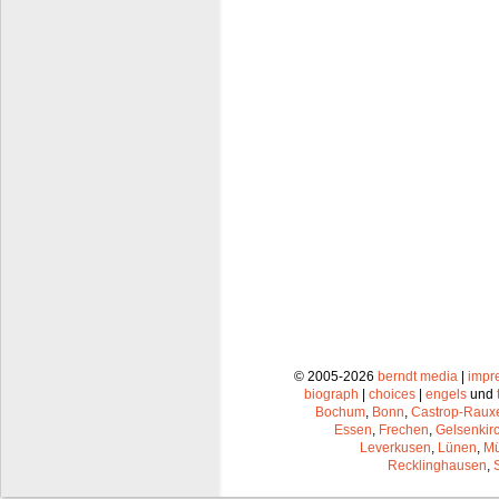
© 2005-2026
berndt media
|
impr
biograph
|
choices
|
engels
und
Bochum
,
Bonn
,
Castrop-Raux
Essen
,
Frechen
,
Gelsenkir
Leverkusen
,
Lünen
,
Mü
Recklinghausen
,