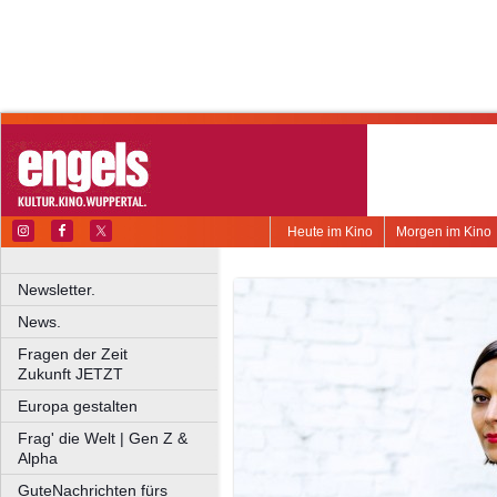
Heute im Kino
Morgen im Kino
Newsletter.
News.
Fragen der Zeit
Zukunft JETZT
Europa gestalten
Frag' die Welt | Gen Z &
Alpha
GuteNachrichten fürs