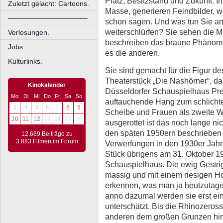
Platz, Besitzstand und Zukunft. 
Zuletzt gelacht: Cartoons.
Masse, generieren Feindbilder, 
––––––––––––––––––––
schon sagen. Und was tun Sie am
weiterschlürfen? Sie sehen die Mi
Verlosungen.
beschreiben das braune Phänomen
Jobs.
es die anderen.
Kulturlinks.
Sie sind gemacht für die Figur d
Theaterstück „Die Nashörner“, 
Kinokalender
Düsseldorfer Schauspielhaus Pre
Mo
Di
Mi
Do
Fr
Sa
So
auftauchende Hang zum schlichten
3
4
5
6
7
8
9
Scheibe und Frauen als zweite W
10
11
12
13
14
15
16
ausgerottet ist das noch lange nic
den späten 1950ern beschrieben a
12.669 Beiträge zu
3.883 Filmen im Forum
Verwerfungen in den 1930er Jahr
Stück übrigens am 31. Oktober 1
Schauspielhaus. Die ewig Gestrig
massig und mit einem riesigen Ho
erkennen, was man ja heutzutage
anno dazumal werden sie erst ein
unterschätzt. Bis die Rhinozeross
anderen dem großen Grunzen hin