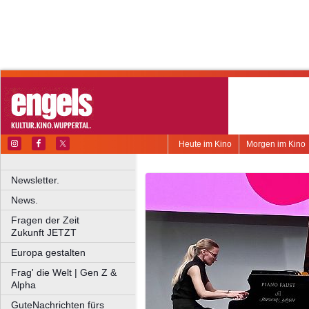
Heute im Kino
Morgen im Kino
Newsletter.
News.
Fragen der Zeit
Zukunft JETZT
Europa gestalten
Frag' die Welt | Gen Z &
Alpha
GuteNachrichten fürs