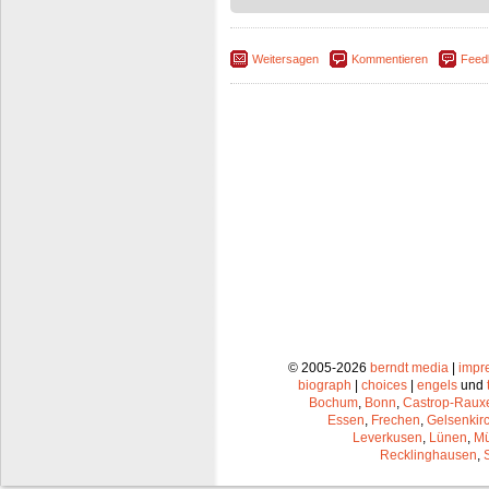
Weitersagen
Kommentieren
Feed
© 2005-2026
berndt media
|
impr
biograph
|
choices
|
engels
und
Bochum
,
Bonn
,
Castrop-Raux
Essen
,
Frechen
,
Gelsenkir
Leverkusen
,
Lünen
,
Mü
Recklinghausen
,