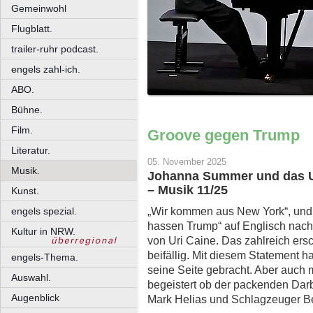
Gemeinwohl
Flugblatt.
trailer-ruhr podcast.
engels zahl-ich.
ABO.
Bühne.
Film.
Groove gegen Trump
Literatur.
05. November 2025
Musik.
Johanna Summer und das Ur
– Musik 11/25
Kunst.
„Wir kommen aus New York“, und 
engels spezial.
hassen Trump“ auf Englisch nach
Kultur in NRW.
von Uri Caine. Das zahlreich ers
beifällig. Mit diesem Statement h
engels-Thema.
seine Seite gebracht. Aber auch m
Auswahl.
begeistert ob der packenden Dar
Augenblick
Mark Helias und Schlagzeuger B