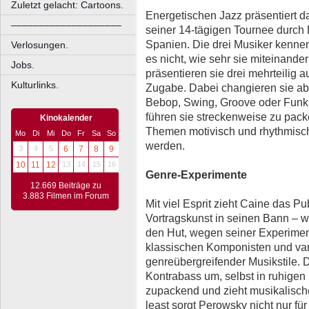
Zuletzt gelacht: Cartoons.
Energetischen Jazz präsentiert d
––––––––––––––––––––
seiner 14-tägigen Tournee durch D
Spanien. Die drei Musiker kennen
Verlosungen.
es nicht, wie sehr sie miteinande
Jobs.
präsentieren sie drei mehrteilig 
Kulturlinks.
Zugabe. Dabei changieren sie a
Bebop, Swing, Groove oder Funk. I
führen sie streckenweise zu pac
Kinokalender
Themen motivisch und rhythmisc
Mo
Di
Mi
Do
Fr
Sa
So
werden.
3
4
5
6
7
8
9
10
11
12
13
14
15
16
Genre-Experimente
12.669 Beiträge zu
3.883 Filmen im Forum
Mit viel Esprit zieht Caine das Pu
Vortragskunst in seinen Bann – w
den Hut, wegen seiner Experimen
klassischen Komponisten und var
genreübergreifender Musikstile.
Kontrabass um, selbst in ruhigen
zupackend und zieht musikalisch
least sorgt Perowsky nicht nur f