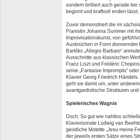
sondern brilliert auch gerade bei
beginnt und kraftvoll enden lässt.
Zuvor demonstriert die im säch
Pianistin Johanna Summer mit ihr
Improvisationskunst, von gefühlv
Ausbrüchen in Form donnernder R
Bartóks „Allegro Barbaro“ anmuten
Ausschnitte aus klassischen Wer
Franz Liszt und Frédéric Chopin
seine „Fantaisie Impromptu“ oder
Klavier Georg Friedrich Händels
geht sie damit um, unter anderem
avantgardistische Strukturen und
Spielerisches Wagnis
Doch: So gut wie nahtlos schließ
Klaviersonate Ludwig van Beeht
geistliche Motette „Jesu meine 
der jeweils ersten Sätze eines St