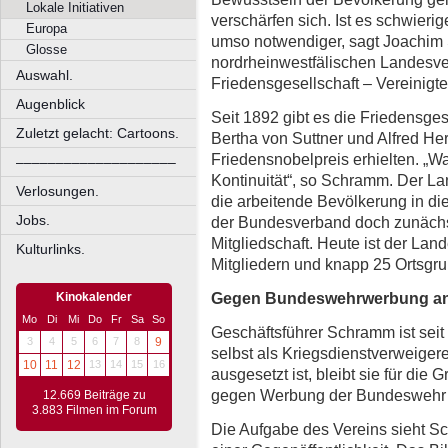
Lokale Initiativen
verschärfen sich. Ist es schwierig
Europa
umso notwendiger, sagt Joachim
Glosse
nordrheinwestfälischen Landesv
Auswahl.
Friedensgesellschaft – Vereinigt
Augenblick
Seit 1892 gibt es die Friedensges
Zuletzt gelacht: Cartoons.
Bertha von Suttner und Alfred He
Friedensnobelpreis erhielten. „Wa
––––––––––––––––––––
Kontinuität“, so Schramm. Der La
Verlosungen.
die arbeitende Bevölkerung in die
Jobs.
der Bundesverband doch zunächst
Mitgliedschaft. Heute ist der L
Kulturlinks.
Mitgliedern und knapp 25 Ortsgru
Gegen Bundeswehrwerbung an
Kinokalender
Mo
Di
Mi
Do
Fr
Sa
So
Geschäftsführer Schramm ist seit 
3
4
5
6
7
8
9
selbst als Kriegsdienstverweiger
10
11
12
13
14
15
16
ausgesetzt ist, bleibt sie für di
gegen Werbung der Bundeswehr a
12.669 Beiträge zu
3.883 Filmen im Forum
Die Aufgabe des Vereins sieht S