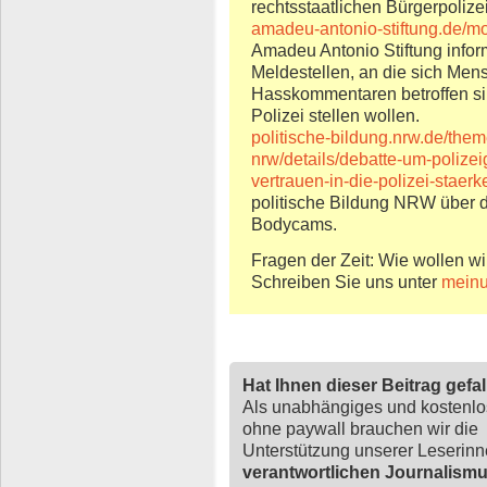
rechtsstaatlichen Bürgerpolizei
amadeu-antonio-stiftung.de/m
Amadeu Antonio Stiftung informi
Meldestellen, an die sich Me
Hasskommentaren betroffen sin
Polizei stellen wollen.
politische-bildung.nrw.de/the
nrw/details/debatte-um-poliz
vertrauen-in-die-polizei-staer
politische Bildung NRW über d
Bodycams.
Fragen der Zeit: Wie wollen wi
Schreiben Sie uns unter
meinu
Hat Ihnen dieser Beitrag gefa
Als unabhängiges und kostenl
ohne paywall brauchen wir die
Unterstützung unserer Leserin
verantwortlichen Journalism