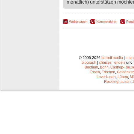
monatlich) unterstützen möchten,
Weitersagen
Kommentieren
Feed
© 2005-2026
berndt media
|
impr
biograph
|
choices
|
engels
und
Bochum
,
Bonn
,
Castrop-Raux
Essen
,
Frechen
,
Gelsenkir
Leverkusen
,
Lünen
,
Mü
Recklinghausen
,