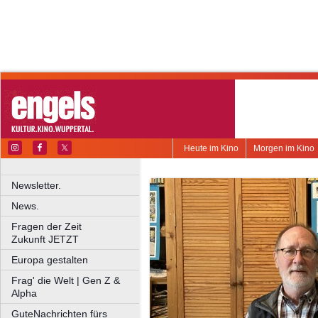
Heute im Kino
Morgen im Kino
Newsletter.
News.
Fragen der Zeit
Zukunft JETZT
Europa gestalten
Frag' die Welt | Gen Z &
Alpha
GuteNachrichten fürs