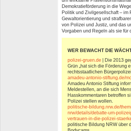
Demokratieförderung in die Wege 
Politik und Zivilgesellschaft – im
Gewaltorientierung und strafbar
von Polizei und Justiz, und das u
Vorgaben und Regeln als sie für
WER BEWACHT DIE WÄCH
polizei-gruen.de
| Die 2013 ge
Grün „hat sich die Förderung ei
rechtsstaatlichen Bürgerpolizei
amadeu-antonio-stiftung.de/m
Amadeu Antonio Stiftung informi
Meldestellen, an die sich Me
Hasskommentaren betroffen sin
Polizei stellen wollen.
politische-bildung.nrw.de/the
nrw/details/debatte-um-poliz
vertrauen-in-die-polizei-staer
politische Bildung NRW über d
Bodycams.