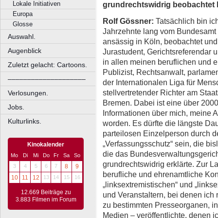
grundrechtswidrig beobachtet 
Lokale Initiativen
Europa
Rolf Gössner:
Tatsächlich bin ic
Glosse
Jahrzehnte lang vom Bundesamt f
Auswahl.
ansässig in Köln, beobachtet und
Augenblick
Jurastudent, Gerichtsreferendar u
in allen meinen beruflichen und 
Zuletzt gelacht: Cartoons.
Publizist, Rechtsanwalt, parlamen
––––––––––––––––––––
der Internationalen Liga für Men
stellvertretender Richter am Staa
Verlosungen.
Bremen. Dabei ist eine über 2000
Jobs.
Informationen über mich, meine A
Kulturlinks.
worden. Es dürfte die längste D
parteilosen Einzelperson durch 
„Verfassungsschutz“ sein, die bi
Kinokalender
die das Bundesverwaltungsgericht
Mo
Di
Mi
Do
Fr
Sa
So
grundrechtswidrig erklärte. Zur L
3
4
5
6
7
8
9
berufliche und ehrenamtliche Kon
10
11
12
13
14
15
16
„linksextremistischen“ und „links
12.669 Beiträge zu
und Veranstaltern, bei denen ich r
3.883 Filmen im Forum
zu bestimmten Presseorganen, in
Medien – veröffentlichte, denen i