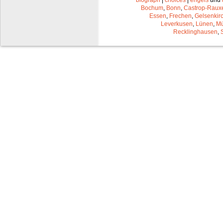
biograph
|
choices
|
engels
und
Bochum
,
Bonn
,
Castrop-Raux
Essen
,
Frechen
,
Gelsenkir
Leverkusen
,
Lünen
,
Mü
Recklinghausen
,