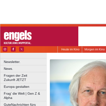
Heute im Kino
Morgen im Kino
Newsletter.
News.
Fragen der Zeit
Zukunft JETZT
Europa gestalten
Frag' die Welt | Gen Z &
Alpha
GuteNachrichten fürs