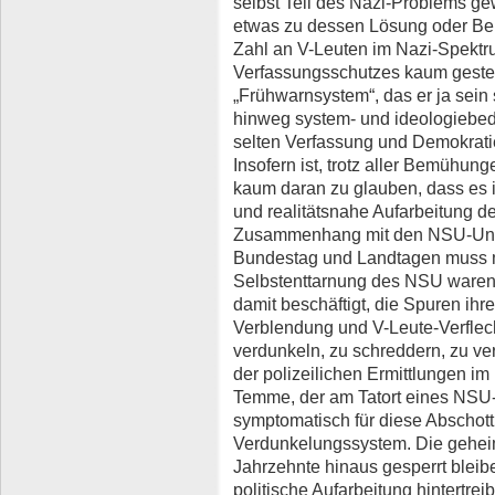
selbst Teil des Nazi-Problems ge
etwas zu dessen Lösung oder Bek
Zahl an V-Leuten im Nazi-Spektr
Verfassungsschutzes kaum gesteige
„Frühwarnsystem“, das er ja sein 
hinweg system- und ideologiebedi
selten Verfassung und Demokrati
Insofern ist, trotz aller Bemühu
kaum daran zu glauben, dass es 
und realitätsnahe Aufarbeitung 
Zusammenhang mit den NSU-Unt
Bundestag und Landtagen muss man
Selbstenttarnung des NSU waren
damit beschäftigt, die Spuren ihr
Verblendung und V-Leute-Verfle
verdunkeln, zu schreddern, zu v
der polizeilichen Ermittlungen i
Temme, der am Tatort eines NSU
symptomatisch für diese Abschot
Verdunkelungssystem. Die gehei
Jahrzehnte hinaus gesperrt bleibe
politische Aufarbeitung hintertreib