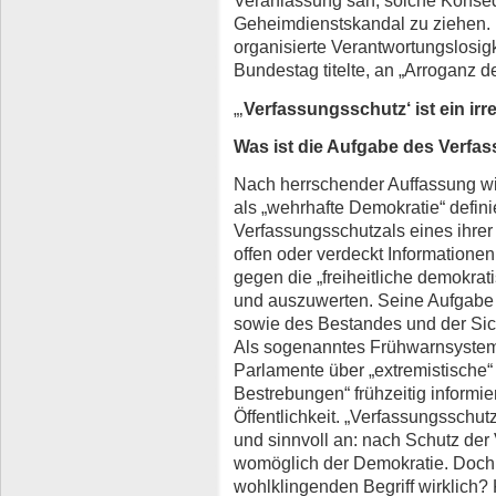
Veranlassung sah, solche Kons
Geheimdienstskandal zu ziehen. 
organisierte Verantwortungslosigke
Bundestag titelte, an „Arroganz d
„‚
Verfassungsschutz‘ ist
ein ir
Was ist die Aufgabe des Verf
Nach herrschender Auffassung wi
als „wehrhafte Demokratie“ definie
Verfassungsschutzals eines ihrer
offen oder verdeckt Information
gegen die „freiheitliche demokr
und auszuwerten. Seine Aufgabe 
sowie des Bestandes und der Sic
Als sogenanntes Frühwarnsystem
Parlamente über „extremistische“
Bestrebungen“ frühzeitig informi
Öffentlichkeit. „Verfassungsschut
und sinnvoll an: nach Schutz der
womöglich der Demokratie. Doch w
wohlklingenden Begriff wirklich? 