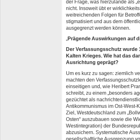
der Frage, was hierzulande als „e
nicht. Insoweit übt er wirklichkei
weitreichenden Folgen für Betroff
stigmatisiert und aus dem öffent
ausgegrenzt werden können.
„
Prägende Auswirkungen auf d
Der Verfassungsschutz wurde 
Kalten Krieges. Wie hat das dam
Ausrichtung geprägt?
Um es kurz zu sagen: ziemlich v
machten den Verfassungsschutzlet
einseitigen und, wie Heribert Pr
schreibt, zu einem „besonders ag
gezüchtet als nachrichtendienstli
Antikommunismus im Ost-West-Kon
Ziel, Westdeutschland zum „Bol
Osten“ auszubauen sowie die Wi
Westintegration) der Bundesrepu
abzusichern. Systematische Auss
gesellschaftliche Ausgrenzung v