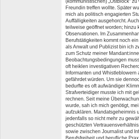
(kommunistischen) „Ostblock“ zu
Freundin treffen wollte. Später
mich als politisch engagierten S
Auffälligkeiten ausgehorcht. Au
teilweise geöffnet worden; hinzu 
Observationen. Im Zusammenhan
Berufstätigkeiten kommt noch ei
als Anwalt und Publizist bin ich 
zum Schutz meiner Mandant:innen
Beobachtungsbedingungen musste
oft heiklen investigativen Reche
Informanten und Whistleblowern
gefährdet würden. Um sie dennoc
bedurfte es oft aufwändiger Klim
Strafverteidiger musste ich mit 
rechnen. Seit meine Überwachung
wurde, sah ich mich genötigt, m
aufzuklären. Mandatsgeheimnis 
jedenfalls so nicht mehr zu gewäh
geschützten Vertrauensverhältni
sowie zwischen Journalist und In
Berufsfreiheit und berufliche Prax