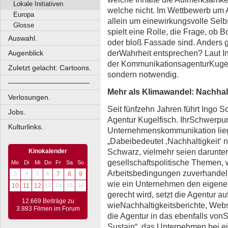
Lokale Initiativen
welche nicht. Im Wettbewerb um 
Europa
allein um einewirkungsvolle Selb
Glosse
spielt eine Rolle, die Frage, ob 
Auswahl.
oder bloß Fassade sind. Anders 
derWahrheit entsprechen? Laut I
Augenblick
der KommunikationsagenturKugelfi
Zuletzt gelacht: Cartoons.
sondern notwendig.
––––––––––––––––––––
Mehr als Klimawandel: Nachhalt
Verlosungen.
Seit fünfzehn Jahren führt Ingo 
Jobs.
Agentur Kugelfisch. IhrSchwerpun
Kulturlinks.
Unternehmenskommunikation liegt
„Dabeibedeutet ‚Nachhaltigkeit‘ n
Schwarz, vielmehr seien darunte
Kinokalender
gesellschaftspolitische Themen, 
Mo
Di
Mi
Do
Fr
Sa
So
Arbeitsbedingungen zuverhandeln
3
4
5
6
7
8
9
wie ein Unternehmen den eigene
10
11
12
13
14
15
16
gerecht wird, setzt die Agentur a
12.669 Beiträge zu
wieNachhaltigkeitsberichte, Webse
3.883 Filmen im Forum
die Agentur in das ebenfalls vo
Sustain“, das Unternehmen bei e