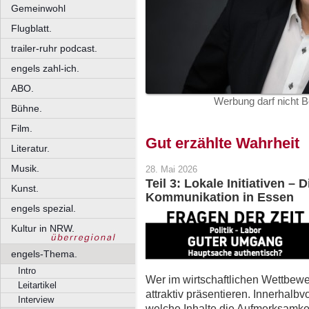
Gemeinwohl
Flugblatt.
trailer-ruhr podcast.
engels zahl-ich.
ABO.
Werbung darf nicht B
Bühne.
Film.
Gut erzählte Wahrheit
Literatur.
Musik.
28. Mai 2026
Teil 3: Lokale Initiativen –
Kunst.
Kommunikation in Essen
engels spezial.
Kultur in NRW.
engels-Thema.
Intro
Wer im wirtschaftlichen Wettbew
Leitartikel
attraktiv präsentieren. Innerhal
Interview
welche Inhalte die Aufmerksamk