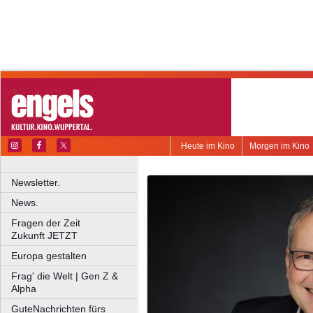
Heute im Kino
Morgen im Kino
Newsletter.
News.
Fragen der Zeit
Zukunft JETZT
Europa gestalten
Frag' die Welt | Gen Z &
Alpha
GuteNachrichten fürs