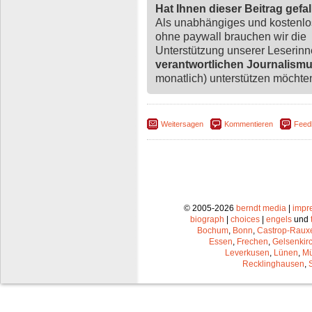
Hat Ihnen dieser Beitrag gefa
Als unabhängiges und kostenl
ohne paywall brauchen wir die
Unterstützung unserer Leserin
verantwortlichen Journalism
monatlich) unterstützen möchten,
Weitersagen
Kommentieren
Feed
© 2005-2026
berndt media
|
impr
biograph
|
choices
|
engels
und
Bochum
,
Bonn
,
Castrop-Raux
Essen
,
Frechen
,
Gelsenkir
Leverkusen
,
Lünen
,
Mü
Recklinghausen
,