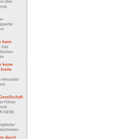
ler über
rung
Der
ppertal
ein
n kann
e: Das
itischen
ten
h keine
 breite
ge Alexander
 und
Gesellschaft
Der Kölner
haft
ft (GEW)
ungskultur
rabschieden
en durch