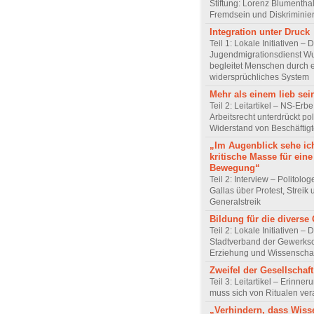
Stiftung: Lorenz Blumentha
Fremdsein und Diskriminie
Integration unter Druck
Teil 1: Lokale Initiativen – 
Jugendmigrationsdienst Wu
begleitet Menschen durch 
widersprüchliches System
Mehr als einem lieb sei
Teil 2: Leitartikel – NS-Erb
Arbeitsrecht unterdrückt pol
Widerstand von Beschäftig
„Im Augenblick sehe ic
kritische Masse für eine
Bewegung“
Teil 2: Interview – Politolo
Gallas über Protest, Streik
Generalstreik
Bildung für die diverse 
Teil 2: Lokale Initiativen – 
Stadtverband der Gewerksc
Erziehung und Wissenscha
Zweifel der Gesellschaft
Teil 3: Leitartikel – Erinner
muss sich von Ritualen ve
„Verhindern, dass Wiss