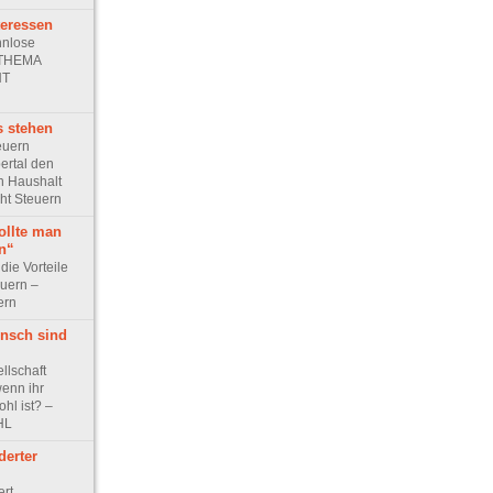
teressen
hnlose
– THEMA
HT
s stehen
euern
ertal den
n Haushalt
ht Steuern
ollte man
rn“
die Vorteile
euern –
ern
nsch sind
llschaft
wenn ihr
hl ist? –
HL
erter
ert