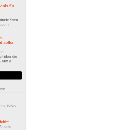
dnis für
dnete Sven
euern –
n
nd sollen
vom
it über die
5 Arm &
chte
eine freiere
ehlt“
Antonio-