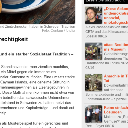
„Diese Abko
undemokratis
unsozial,
unökologisc
nd Zimtschnecken haben in Schweden Tradition
Alexis Passadakis von Attac
Foto: Centaur / fotolia
CETA und das Klimacamp b
Spezial 08/16
echtigkeit
attac: Neolib
ins Museum
d ein starker Sozialstaat Tradition –
Globalisierungs
deponieren Tha
Handtasche im Forum NRW
 Skandinavien ist man ziemlich machtlos,
08/16
ein Mittel gegen die immer neuen
Anarchie in 
ionaler Konzerne zu finden. Eine umsatzstarke
Tat
Cayman Islands, eine geheime Stiftung in
Dokumentarfilm 
ernehmensgewinnen als Lizenzgebühren in
auf der attac-
x. Diese Maßnahmen kommen nicht etwa von
Sommerakademie und im 
ern betreffen das schwedische Unternehmen
Endstation-Kino – Spezial 
ttelstand in Schweden zu halten, setzt das
Keine einfac
ternehmen und Kapitalerträge - und damit auf
Lösungen
nzip.
Matinee zu „R
Gemüse?“ am 1
 als Musterbeispiel für ein gerechtes und
Rex – Foyer 06/16