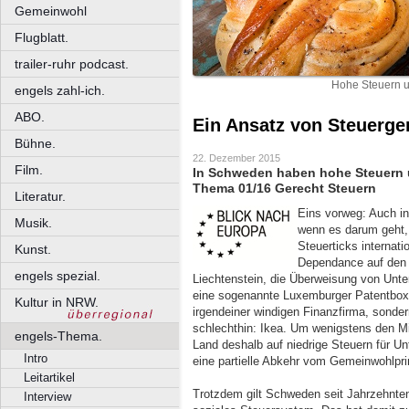
Gemeinwohl
Flugblatt.
trailer-ruhr podcast.
Hohe Steuern u
engels zahl-ich.
ABO.
Ein Ansatz von Steuerger
Bühne.
22. Dezember 2015
Film.
In Schweden haben hohe Steuern un
Thema 01/16 Gerecht Steuern
Literatur.
Eins vorweg: Auch in
Musik.
wenn es darum geht, 
Steuerticks internat
Kunst.
Dependance auf den 
engels spezial.
Liechtenstein, die Überweisung von Unt
eine sogenannte Luxemburger Patentbo
Kultur in NRW.
irgendeiner windigen Finanzfirma, sond
schlechthin: Ikea. Um wenigstens den Mi
engels-Thema.
Land deshalb auf niedrige Steuern für Un
Intro
eine partielle Abkehr vom Gemeinwohlpri
Leitartikel
Trotzdem gilt Schweden seit Jahrzehnten
Interview