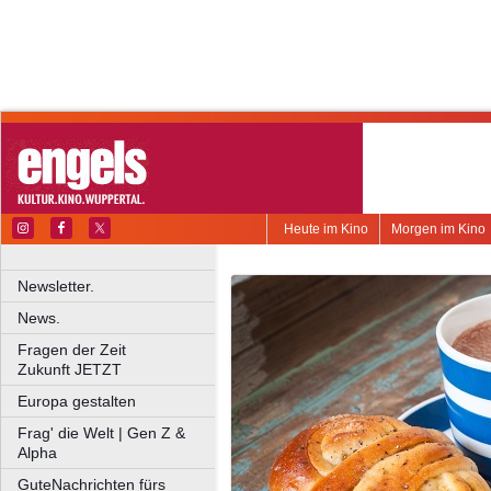
Heute im Kino
Morgen im Kino
Newsletter.
News.
Fragen der Zeit
Zukunft JETZT
Europa gestalten
Frag' die Welt | Gen Z &
Alpha
GuteNachrichten fürs