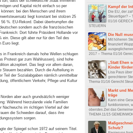
u tun, dass der schwedische Staat immerhin
rmögen und Kapital nicht einfach so per
Kampf der In
n können: bei den Menschen und ihrem
Die EU, der za
Steuertiger? 
ertsteuersatz liegt konstant bei stolzen 25
01/16 GEREC
 56 %. EU-Rekord. Dabei übertrumpfen die
STEUERN
 deutschen sondern auch die französischen
rankreich: Dort führte Präsident Hollande vor
Die Null mus
in. Diese gilt aber nur für den Teil des
Mit höheren St
 Euro liegt.
finanziert Wupp
ausgeglichene
2017 – Thema 01/16 Gerec
s in Frankreich damals hohe Wellen schlugen
us Protest gar zum Wahlrussen), sind hohe
„Statt Ehen s
tion akzeptiert. Das liegt vor allem daran,
Kinder förde
 Steuern bezahlen. Durch die Aufteilung in
Lisa Paus über 
r Teil der Sozialabgaben nämlich unmittelbar
gerechterer St
ldung, öffentlichem Verkehr, Pflege und Kultur
Thema 01/16 Gerecht Steu
Markt und Me
träge
Norden aber auch grundsätzlich weniger
Kann eine Gese
dung: Während hierzulande viele Familien
funktionieren, 
 Nachwuchs im richtigen Viertel auf der
oberstes Ziel das Gemeinwo
trauen die Schweden darauf, dass ihre
THEMA 11/15 GEMEINWO
ildungssystem sorgen.
Maßgeschneid
Schutz?
agte der Spiegel schon 1972 auf seinem Titel.
Regierung ford