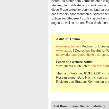
Heute, da hinter dem vermeintlichen Sie
stehen, die mindestens so groß wie dama
diese Frage aktueller denn je. Und da pa
dass vor ein paar Monaten ausgerechne
Schweizer Steuerexil zurück in die Heim
sagen zu wollen, ist am Ende doch nicht
Aktiv im Thema
www.euractiv.de
| Medium für Europap
www.diw.de
| Deutsches Institut für 
netzwerksteuergerechtigkeit.wordpre
Lesen Sie weitere Artikel
zum Thema auch unter:
choices.de/
Thema im Februar:
GUTE ZEIT
– Sta
Pessimismus! Gute Nachrichten von 
Projekte von Staaten, Kommunen und 
Hat Ihnen dieser Beitrag gefallen?