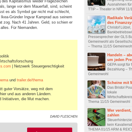
g des Kapitalismus wieder Fragezeichen
Ausnahmen für 
ls, lange vor dem Mauerfall, sind, scheint
TTIP – Theater in NRW 11/
sst es als Symbol gar nicht mal schlecht,
t Ikea-Gründer Ingvar Kamprad aus seinem
Radikale Ver
at zog. Nach 41 Jahren. Geld, so schien er
des Finanzsy
Christof Lützel,
 alles. Für Niemanden.
Bankbetriebswi
Pressesprecher der GLS Ba
Gemeinwohl als Gesellscha
– Thema 11/15 Gemeinwoh
Handeln – abe
olitik
um jeden Pre
Wirtschaftsforschung
GEPA sorgt für f
ss.com
| Netzwerk Steuergerechtigkeit
Bezahlung – T
Gemeinwohl
thema
und
trailer.de/thema
Scheine mit 
Das Bristol Pou
tt guter Vorsätze, weg mit dem
lokale
hier und aus anderen Ländern.
Wirtschaftskrei
Initiativen, die Mut machen.
Thema 11/15 Gemeinwohl
Wer verdient,
zahlen
DAVID FLESCHEN
Steuerhinterzie
kein Kavaliersd
THEMA 01/15 ARM & REI