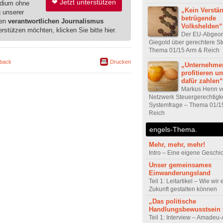
❤ Jetzt unterstützen
edium ohne
„Kein Verstän
g unserer
betrügende
ren
verantwortlichen Journalismus
Volkshelden“
erstützen möchten, klicken Sie bitte hier.
Der EU-Abgeor
Giegold über gerechtere St
Thema 01/15 Arm & Reich
back
Drucken
„Unternehme
profitieren u
dafür zahlen“
Markus Henn 
Netzwerk Steuergerechtigke
Systemfrage – Thema 01/1
Reich
engels-Thema.
Mehr, mehr, mehr!
Intro – Eine eigene Geschi
Unser gemeinsames
Einwanderungsland
Teil 1: Leitartikel – Wie wir 
Zukunft gestalten können
„Das politische
Handlungsbewusstsein f
Teil 1: Interview – Amadeu-