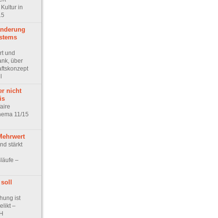
Kultur in
15
änderung
stems
rt und
nk, über
ftskonzept
l
r nicht
is
aire
hema 11/15
Mehrwert
nd stärkt
släufe –
 soll
hung ist
elikt –
CH