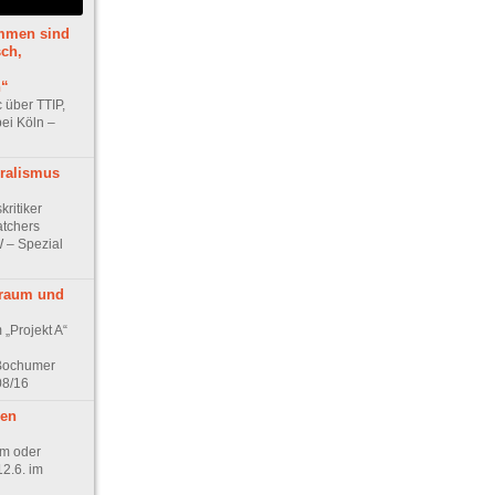
mmen sind
ch,
h“
 über TTIP,
ei Köln –
eralismus
kritiker
tchers
 – Spezial
Traum und
„Projekt A“
Bochumer
08/16
hen
um oder
2.6. im