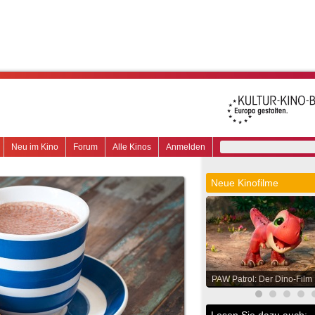
Neu im Kino
Forum
Alle Kinos
Anmelden
Neue Kinofilme
PAW Patrol: Der Dino-Film
Lesen Sie dazu auch: