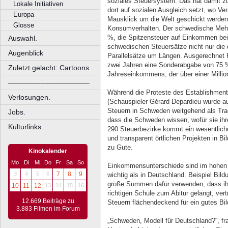
soziales Steuersystem. Das hat damit z
Lokale Initiativen
dort auf sozialen Ausgleich setzt, wo Ve
Europa
Mausklick um die Welt geschickt werde
Glosse
Konsumverhalten. Der schwedische Mehrw
%, die Spitzensteuer auf Einkommen bei
Auswahl.
schwedischen Steuersätze nicht nur die
Augenblick
Parallelsätze um Längen. Ausgerechnet F
zwei Jahren eine Sonderabgabe von 75 % e
Zuletzt gelacht: Cartoons.
Jahreseinkommens, der über einer Million
––––––––––––––––––––
Während die Proteste des Establishment
Verlosungen.
(Schauspieler Gérard Depardieu wurde a
Steuern in Schweden weitgehend als Tradi
Jobs.
dass die Schweden wissen, wofür sie ihre
Kulturlinks.
290 Steuerbezirke kommt ein wesentliche
und transparent örtlichen Projekten in Bi
zu Gute.
Kinokalender
Mo
Di
Mi
Do
Fr
Sa
So
Einkommensunterschiede sind im hohen 
3
4
5
6
7
8
9
wichtig als in Deutschland. Beispiel Bil
große Summen dafür verwenden, dass ihr
10
11
12
13
14
15
16
richtigen Schule zum Abitur gelangt, ver
12.669 Beiträge zu
Steuern flächendeckend für ein gutes B
3.883 Filmen im Forum
„Schweden, Modell für Deutschland?“, fr