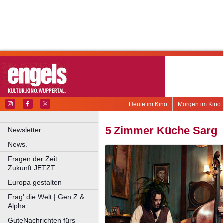
Heute im Kino
Morgen im Kino
5 Zimmer Küche Sarg
Newsletter.
News.
Fragen der Zeit
Zukunft JETZT
Europa gestalten
Frag' die Welt | Gen Z &
Alpha
GuteNachrichten fürs