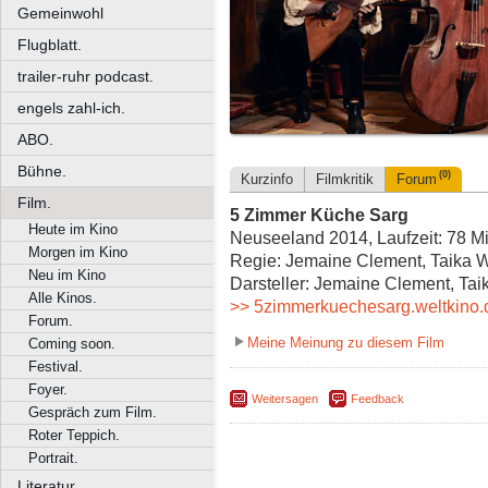
Gemeinwohl
Flugblatt.
trailer-ruhr podcast.
engels zahl-ich.
ABO.
Bühne.
(0)
Kurzinfo
Filmkritik
Forum
Film.
5 Zimmer Küche Sarg
Heute im Kino
Neuseeland 2014, Laufzeit: 78 M
Morgen im Kino
Regie: Jemaine Clement, Taika Wa
Neu im Kino
Darsteller: Jemaine Clement, Taik
Alle Kinos.
>> 5zimmerkuechesarg.weltkino.
Forum.
Meine Meinung zu diesem Film
Coming soon.
Festival.
Foyer.
Weitersagen
Feedback
Gespräch zum Film.
Roter Teppich.
Portrait.
Literatur.