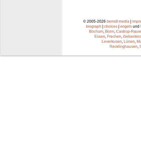
© 2005-2026
berndt media
|
impr
biograph
|
choices
|
engels
und
Bochum
,
Bonn
,
Castrop-Raux
Essen
,
Frechen
,
Gelsenkir
Leverkusen
,
Lünen
,
Mü
Recklinghausen
,