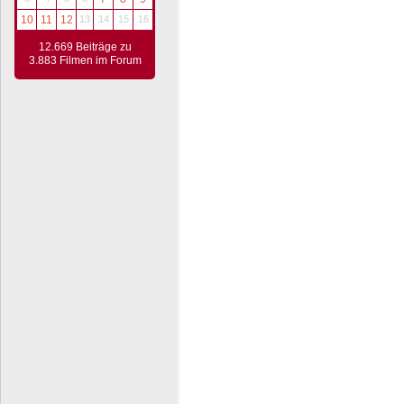
10
11
12
13
14
15
16
12.669 Beiträge zu
3.883 Filmen im Forum