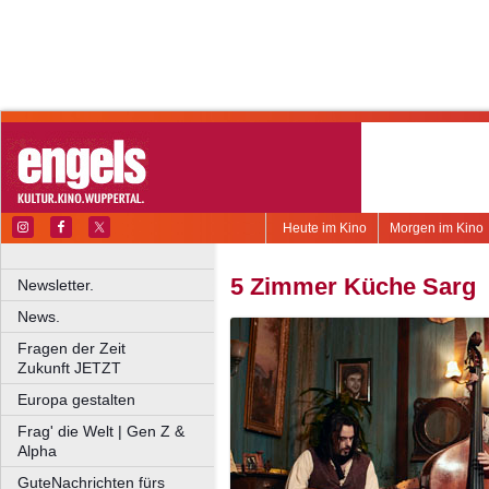
Heute im Kino
Morgen im Kino
5 Zimmer Küche Sarg
Newsletter.
News.
Fragen der Zeit
Zukunft JETZT
Europa gestalten
Frag' die Welt | Gen Z &
Alpha
GuteNachrichten fürs