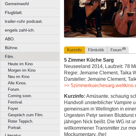
Gemeinwohl
Flugblatt.
trailer-ruhr podcast.
engels zahl-ich.
ABO.
Bühne.
(0)
Kurzinfo
Filmkritik
Forum
Film.
5 Zimmer Küche Sarg
Heute im Kino
Neuseeland 2014, Laufzeit: 78 M
Morgen im Kino
Regie: Jemaine Clement, Taika Wa
Neu im Kino
Darsteller: Jemaine Clement, Taik
Alle Kinos.
>> 5zimmerkuechesarg.weltkino.
Forum.
Kurzinfo:
Amüsante, schaurig sc
Coming soon.
Handvoll unsterblicher Vampire u
Festival.
gemeinsam in Wellington in einer V
Foyer.
Urgestein Petyr seinen Blutdurst
Gespräch zum Film.
jährigen Nick beißt. Die WG ist um
Roter Teppich.
willkommener Transmitter zur mo
Portrait.
Mockumentary.
(he)
Literatur.