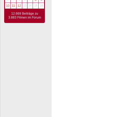
10
11
12
13
14
15
16
12.669 Beiträge zu
3.883 Filmen im Forum