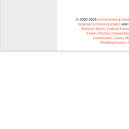
© 2005-2026
berndt media
|
impr
biograph
|
choices
|
engels
und
Bochum
,
Bonn
,
Castrop-Raux
Essen
,
Frechen
,
Gelsenkir
Leverkusen
,
Lünen
,
Mü
Recklinghausen
,