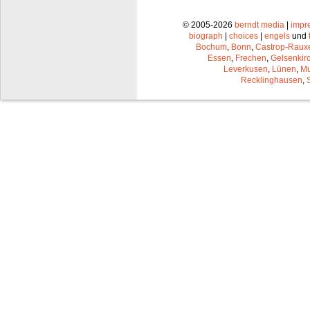
© 2005-2026
berndt media
|
impr
biograph
|
choices
|
engels
und
Bochum
,
Bonn
,
Castrop-Raux
Essen
,
Frechen
,
Gelsenkir
Leverkusen
,
Lünen
,
Mü
Recklinghausen
,