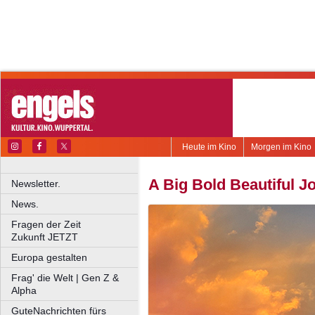
Heute im Kino
Morgen im Kino
A Big Bold Beautiful J
Newsletter.
News.
Fragen der Zeit
Zukunft JETZT
Europa gestalten
Frag' die Welt | Gen Z &
Alpha
GuteNachrichten fürs