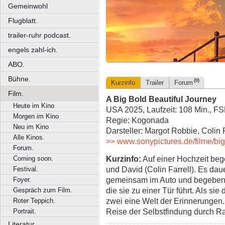
Gemeinwohl
Flugblatt.
trailer-ruhr podcast.
engels zahl-ich.
ABO.
Bühne.
(0)
Kurzinfo
Trailer
Forum
Film.
A Big Bold Beautiful Journey
Heute im Kino
USA 2025, Laufzeit: 108 Min., FS
Morgen im Kino
Regie: Kogonada
Neu im Kino
Darsteller: Margot Robbie, Colin F
Alle Kinos.
>> www.sonypictures.de/filme/big
Forum.
Kurzinfo:
Auf einer Hochzeit beg
Coming soon.
und David (Colin Farrell). Es daue
Festival.
gemeinsam im Auto und begeben 
Foyer.
die sie zu einer Tür führt. Als sie
Gespräch zum Film.
zwei eine Welt der Erinnerungen
Roter Teppich.
Reise der Selbstfindung durch R
Portrait.
Literatur.