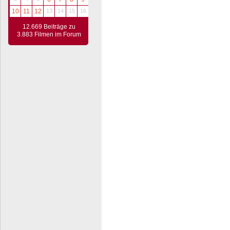
10
11
12
13
14
15
16
12.669 Beiträge zu
3.883 Filmen im Forum