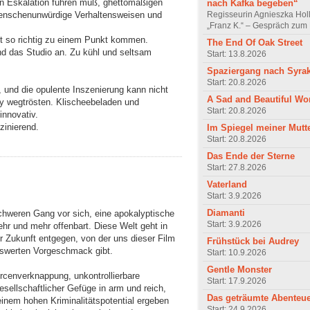
len Eskalation führen muß, ghettomäßigen
nach Kafka begeben“
Regisseurin Agnieszka Hol
menschenunwürdige Verhaltensweisen und
„Franz K.“ – Gespräch zum 
cht so richtig zu einem Punkt kommen.
The End Of Oak Street
nd das Studio an. Zu kühl und seltsam
Start: 13.8.2026
Spaziergang nach Syra
Start: 20.8.2026
n, und die opulente Inszenierung kann nicht
A Sad and Beautiful Wo
ry wegtrösten. Klischeebeladen und
Start: 20.8.2026
innovativ.
zinierend.
Im Spiegel meiner Mutt
Start: 20.8.2026
Das Ende der Sterne
Start: 27.8.2026
Vaterland
Start: 3.9.2026
Diamanti
chweren Gang vor sich, eine apokalyptische
Start: 3.9.2026
hr und mehr offenbart. Diese Welt geht in
r Zukunft entgegen, von der uns dieser Film
Frühstück bei Audrey
nswerten Vorgeschmack gibt.
Start: 10.9.2026
Gentle Monster
cenverknappung, unkontrollierbare
Start: 17.9.2026
sellschaftlicher Gefüge in arm und reich,
Das geträumte Abenteu
inem hohen Kriminalitätspotential ergeben
Start: 24.9.2026