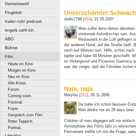
Gemeinwohl
Unverschämter Schwachs
Flugblatt.
otello7788 (
554
), 21.05.2007
trailer-ruhr podcast.
Was sollte denn dieser absolute 
engels zahl-ich.
stinkende Autorikschas rum. Au
ABO.
Restaurant in die Luft geflogen i
der anderen Hand, auf die Straße läuft.
Bühne.
noch auf Wiesen rum. Hilfe, schon nach 
tapfer und habe 40 Minuten geschafft. 
Film.
im Hintergrund und Picassos Guernica a
Heute im Kino
war, der zeigte, daß die Filmidee sicher
Morgen im Kino
Neu im Kino
Alle Kinos.
Naja, naja
Forum.
Marylou (
161
), 30.11.2006
Coming soon.
Festival.
Da habe ich schon bessere End
Foyer.
Man denke nur an 28 days later.
Gespräch zum Film.
Children of men dagegen will mir einfach
Roter Teppich.
Atmosphäre des Films läßt zu wünschen 
Portrait.
Permanent stellte ich mir die Frage, wa
Literatur.