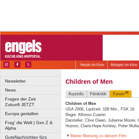
Heute im Kino
Morgen im Kino
Children of Men
Newsletter.
News.
(4)
Kurzinfo
Filmkritik
Forum
Fragen der Zeit
Children of Men
Zukunft JETZT
USA 2006, Laufzeit: 108 Min., FSK 16
Europa gestalten
Regie: Alfonso Cuarón
Darsteller: Clive Owen, Julianne Moore, 
Frag' die Welt | Gen Z &
Huston, Claire-Hope Ashitey, Peter Mulla
Alpha
Meine Meinung zu diesem Film
GuteNachrichten fürs