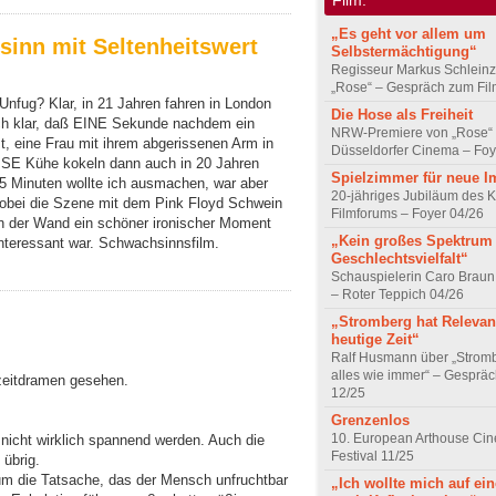
„Es geht vor allem um
inn mit Seltenheitswert
Selbstermächtigung“
Regisseur Markus Schleinz
„Rose“ – Gespräch zum Fil
Unfug? Klar, in 21 Jahren fahren in London
Die Hose als Freiheit
ch klar, daß EINE Sekunde nachdem ein
NRW-Premiere von „Rose“
st, eine Frau mit ihrem abgerissenen Arm in
Düsseldorfer Cinema – Foy
 BSE Kühe kokeln dann auch in 20 Jahren
Spielzimmer für neue I
5 Minuten wollte ich ausmachen, war aber
20-jähriges Jubiläum des K
Wobei die Szene mit dem Pink Floyd Schwein
Filmforums – Foyer 04/26
n der Wand ein schöner ironischer Moment
„Kein großes Spektrum
 interessant war. Schwachsinnsfilm.
Geschlechtsvielfalt“
Schauspielerin Caro Braun
– Roter Teppich 04/26
„Stromberg hat Relevanz
heutige Zeit“
Ralf Husmann über „Strom
alles wie immer“ – Gesprä
zeitdramen gesehen.
12/25
Grenzenlos
10. European Arthouse Ci
 nicht wirklich spannend werden. Auch die
Festival 11/25
übrig.
rum die Tatsache, das der Mensch unfruchtbar
„Ich wollte mich auf ei