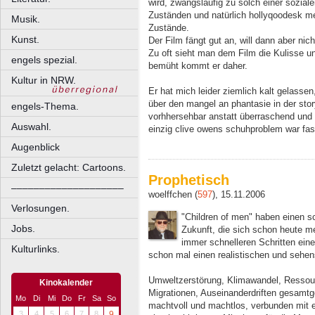
wird, zwangsläufig zu solch einer sozia
Zuständen und natürlich hollyqoodesk 
Musik.
Zustände.
Kunst.
Der Film fängt gut an, will dann aber ni
Zu oft sieht man dem Film die Kulisse u
engels spezial.
bemüht kommt er daher.
Kultur in NRW.
Er hat mich leider ziemlich kalt gelasse
über den mangel an phantasie in der sto
engels-Thema.
vorhhersehbar anstatt überraschend und 
Auswahl.
einzig clive owens schuhproblem war fas
Augenblick
Zuletzt gelacht: Cartoons.
Prophetisch
––––––––––––––––––––
woelffchen (
597
), 15.11.2006
Verlosungen.
"Children of men" haben einen s
Jobs.
Zukunft, die sich schon heute me
immer schnelleren Schritten eine
Kulturlinks.
schon mal einen realistischen und sehe
Umweltzerstörung, Klimawandel, Ressour
Kinokalender
Migrationen, Auseinanderdriften gesamtge
Mo
Di
Mi
Do
Fr
Sa
So
machtvoll und machtlos, verbunden mit e
3
4
5
6
7
8
9