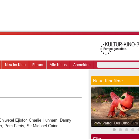
Neu im Kino
Forum
Alle Kinos
Anmelden
Neue Kinofilme
Chiwetel Ejiofor, Charlie Hunnam, Danny
PAW Patrol: Der Dino-Film
n, Pam Ferris, Sir Michael Caine
Film.