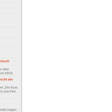
ennoch
er über
pich 09/25
nicht der
er „Der Kuss
ch zum Film
thalle Hagen