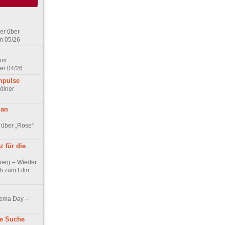
er über
m 05/26
 im
er 04/26
mpulse
ölner
 an
 über „Rose“
 für die
berg – Wieder
ch zum Film
nema Day –
ne Suche