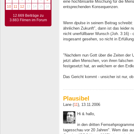
eine hochbrisante Mischung für die Men
entsprechenden Konsequenzen.
10
11
12
13
14
15
16
12.669 Beiträge zu
3.883 Filmen im Forum
Wenn dpulse in seinem Beitrag schreibt: 
ähnlichen Zukunft", dann ist das leider n
nicht unerfüllbarer Wunsch (Joh. 3:16) - 
insgesamt gesehen, so nicht in Erfüllung
"Nachdem nun Gott über die Zeiten der U
jetzt allen Menschen, von ihren falsche
festgesetzt hat, an welchem er den Erdkr
Das Gericht kommt - unsicher ist nur, ob
Plausibel
Lane (
11
), 13.11.2006
Hi & hallo,
in den dritten Fernsehprogrammen 
tagesschau vor 20 Jahren". Wem das auf 