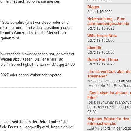
schheit mit sich schon anbahnenden
Digger
Start: 1.10.2026
Heimsuchung – Eine
"Gott bewahre (uns) vor dieser oder einer
Jahrhundertgeschichte
ur ein frommer - individuell gesehen jedoch
Start: 15.10.2026
der auf's Ganze, d.h. für die Menschheit
Wild Horse Nine
 gehen wird.
Start: 12.11.2026
Identitti
Start: 12.11.2026
nwissenheit hinweggesehen hat, gebietet er
n Wegen abzulassen, weil er einen Tag
Dune: Part Three
eis in Gerechtigkeit richten wird." Apg 17:30
Start: 17.12.2026
„Es ist vertraut, aber d
 2027 oder schon vorher oder später!
spannend“
Schauspielerin Barbara Au
„Miroirs No. 3“ – Roter Tep
„Das Leben ist absurd, 
Film“
Regisseur Elmar Imanov üb
des Grashüpfers“ – Gesprä
08/25
Hagener Bühne für den
läuft seit Jahren der Retro-Thriller "die
Filmnachwuchs
die Dauer zu langweilig wird, kann sich bei
„Eat My Shorts“ in der Stad