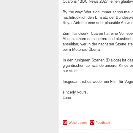
Cuaróns "BBC News 2027" einen glaubwür
By the way: Wer sich immer schon mal ge
nachdrücklich den Einsatz der Bundesweh
Royal Airforce eine sehr plausible Antwo
Zum Handwerk: Cuarón hat eine Vorliebe 
Abschlachten detailgetreu und akustisch 
absehbar, wer in der nächsten Szene ster
beim Motorrad-Überfall.
In den ruhigeren Szenen (Dialoge) ist d
gigantischen Leinwände unserer Kinos es
nur stört.
Insgesamt ist es weder ein Film für Vege
sincerly yours,
Lane
Weitersagen
Feedback