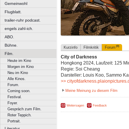
Gemeinwohl
Flugblatt.
trailer-ruhr podcast.
engels zahl-ich.
ABO.
Bühne.
(0)
Kurzinfo
Filmkritik
Forum
Film.
City of Darkness
Heute im Kino
Hongkong 2024, Laufzeit: 125 Mi
Morgen im Kino
Regie: Soi Cheang
Neu im Kino
Darsteller: Louis Koo, Sammo 
Alle Kinos.
>> cityofdarkness.plaionpictures.
Forum.
Meine Meinung zu diesem Film
Coming soon.
Festival.
Foyer.
Weitersagen
Feedback
Gespräch zum Film.
Roter Teppich.
Portrait.
Literatur.