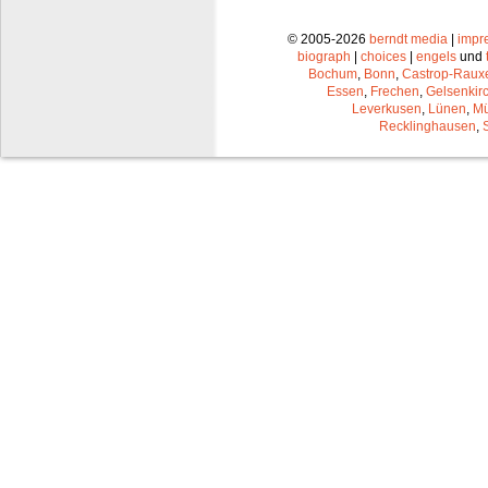
© 2005-2026
berndt media
|
impr
biograph
|
choices
|
engels
und
Bochum
,
Bonn
,
Castrop-Raux
Essen
,
Frechen
,
Gelsenkir
Leverkusen
,
Lünen
,
Mü
Recklinghausen
,