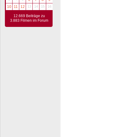
10
11
12
13
14
15
16
12.669 Beiträge zu
3.883 Filmen im Forum