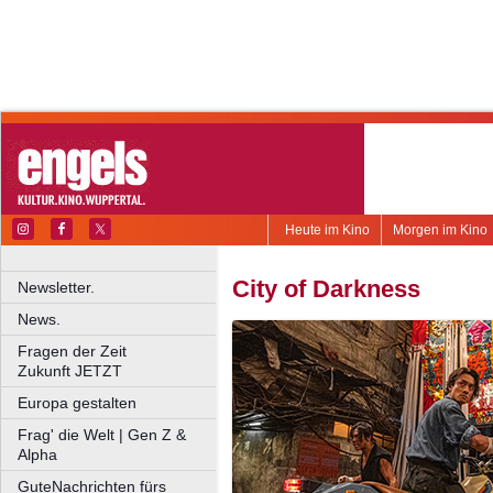
Heute im Kino
Morgen im Kino
City of Darkness
Newsletter.
News.
Fragen der Zeit
Zukunft JETZT
Europa gestalten
Frag' die Welt | Gen Z &
Alpha
GuteNachrichten fürs