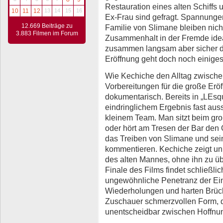
Restauration eines alten Schiffs 
10
11
12
13
14
15
16
Ex-Frau sind gefragt. Spannunge
12.669 Beiträge zu
Familie von Slimane bleiben nicht
3.883 Filmen im Forum
Zusammenhalt in der Fremde idea
zusammen langsam aber sicher dem
Eröffnung geht doch noch einiges
Wie Kechiche den Alltag zwisch
Vorbereitungen für die große Eröff
dokumentarisch. Bereits in „LEsq
eindringlichem Ergebnis fast auss
kleinem Team. Man sitzt beim gro
oder hört am Tresen der Bar den 
das Treiben von Slimane und sei
kommentieren. Kechiche zeigt unp
des alten Mannes, ohne ihn zu ü
Finale des Films findet schließlich
ungewöhnliche Penetranz der Ein
Wiederholungen und harten Brüche
Zuschauer schmerzvollen Form, d
unentscheidbar zwischen Hoffnun