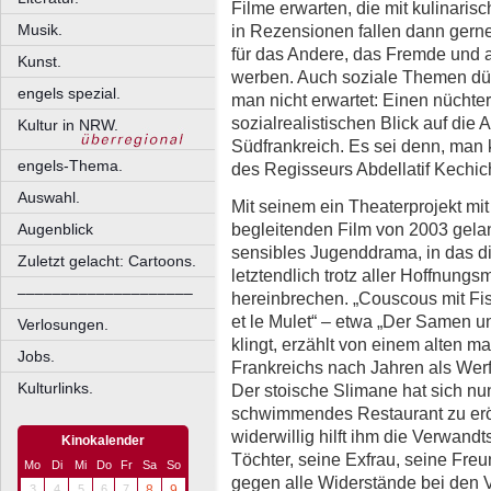
Filme erwarten, die mit kulinari
in Rezensionen fallen dann gerne
Musik.
für das Andere, das Fremde und 
Kunst.
werben. Auch soziale Themen d
engels spezial.
man nicht erwartet: Einen nücht
sozialrealistischen Blick auf die
Kultur in NRW.
Südfrankreich. Es sei denn, man k
engels-Thema.
des Regisseurs Abdellatif Kechic
Auswahl.
Mit seinem ein Theaterprojekt mi
begleitenden Film von 2003 gel
Augenblick
sensibles Jugenddrama, in das d
Zuletzt gelacht: Cartoons.
letztendlich trotz aller Hoffnun
––––––––––––––––––––
hereinbrechen. „Couscous mit Fisc
et le Mulet“ – etwa „Der Samen u
Verlosungen.
klingt, erzählt von einem alten 
Jobs.
Frankreichs nach Jahren als Werft
Kulturlinks.
Der stoische Slimane hat sich nun
schwimmendes Restaurant zu eröff
widerwillig hilft ihm die Verwand
Kinokalender
Töchter, seine Exfrau, seine Freu
Mo
Di
Mi
Do
Fr
Sa
So
gegen alle Widerstände bei den 
3
4
5
6
7
8
9