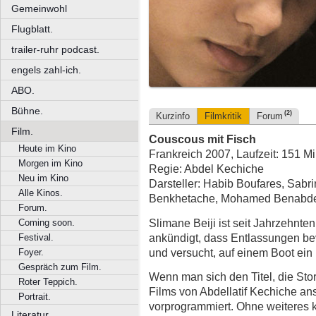
Gemeinwohl
Flugblatt.
trailer-ruhr podcast.
engels zahl-ich.
ABO.
Bühne.
(2)
Kurzinfo
Filmkritik
Forum
Film.
Couscous mit Fisch
Heute im Kino
Frankreich 2007, Laufzeit: 151 M
Morgen im Kino
Regie: Abdel Kechiche
Neu im Kino
Darsteller: Habib Boufares, Sabr
Alle Kinos.
Benkhetache, Mohamed Benabd
Forum.
Slimane Beiji ist seit Jahrzehnten
Coming soon.
ankündigt, dass Entlassungen bevor
Festival.
und versucht, auf einem Boot ein 
Foyer.
Gespräch zum Film.
Wenn man sich den Titel, die Sto
Roter Teppich.
Films von Abdellatif Kechiche an
Portrait.
vorprogrammiert. Ohne weiteres k
Literatur.