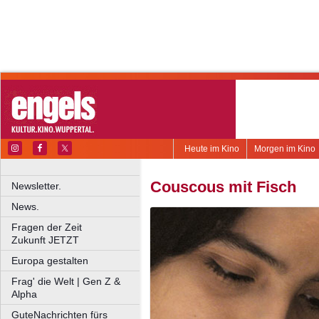
Heute im Kino
Morgen im Kino
Couscous mit Fisch
Newsletter.
News.
Fragen der Zeit
Zukunft JETZT
Europa gestalten
Frag' die Welt | Gen Z &
Alpha
GuteNachrichten fürs