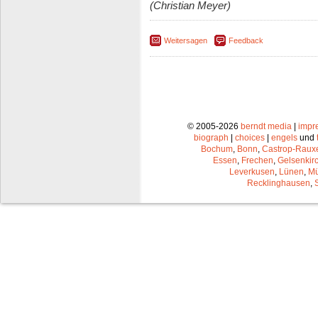
(Christian Meyer)
Weitersagen
Feedback
© 2005-2026
berndt media
|
impr
biograph
|
choices
|
engels
und
Bochum
,
Bonn
,
Castrop-Raux
Essen
,
Frechen
,
Gelsenkir
Leverkusen
,
Lünen
,
Mü
Recklinghausen
,