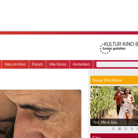
Neu im Kino
Forum
Alle Kinos
Anmelden
Neue Kinofilme
You, Me & Italy
Film.