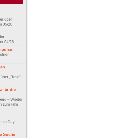
er über
m 05/26
 im
er 04/26
mpulse
ölner
 an
 über „Rose“
 für die
berg – Wieder
ch zum Film
nema Day –
ne Suche