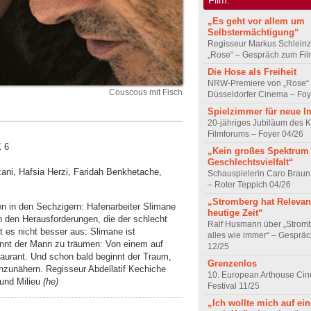
„Es geht vor allem um
Selbstermächtigung“
Regisseur Markus Schleinz
„Rose“ – Gespräch zum Fil
Die Hose als Freiheit
NRW-Premiere von „Rose“
Couscous mit Fisch
Düsseldorfer Cinema – Foy
Spielzimmer für neue I
20-jähriges Jubiläum des K
Filmforums – Foyer 04/26
K 6
„Kein großes Spektrum
Geschlechtsvielfalt“
zani, Hafsia Herzi, Faridah Benkhetache,
Schauspielerin Caro Braun
– Roter Teppich 04/26
„Stromberg hat Relevanz
n in den Sechzigern: Hafenarbeiter Slimane
heutige Zeit“
 den Herausforderungen, die der schlecht
Ralf Husmann über „Strom
t es nicht besser aus: Slimane ist
alles wie immer“ – Gesprä
ginnt der Mann zu träumen: Von einem auf
12/25
aurant. Und schon bald beginnt der Traum,
Grenzenlos
anzunähern. Regisseur Abdellatif Kechiche
10. European Arthouse Ci
 und Milieu
(he)
Festival 11/25
„Ich wollte mich auf ei