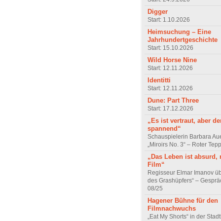
Digger
Start: 1.10.2026
Heimsuchung – Eine
Jahrhundertgeschichte
Start: 15.10.2026
Wild Horse Nine
Start: 12.11.2026
Identitti
Start: 12.11.2026
Dune: Part Three
Start: 17.12.2026
„Es ist vertraut, aber d
spannend“
Schauspielerin Barbara Au
„Miroirs No. 3“ – Roter Tep
„Das Leben ist absurd, 
Film“
Regisseur Elmar Imanov üb
des Grashüpfers“ – Gesprä
08/25
Hagener Bühne für den
Filmnachwuchs
„Eat My Shorts“ in der Stad