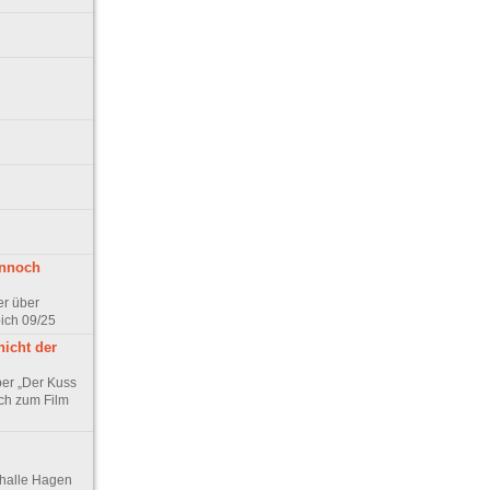
ennoch
er über
pich 09/25
nicht der
er „Der Kuss
ch zum Film
thalle Hagen