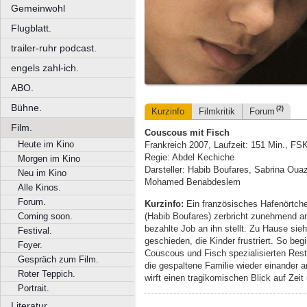
Gemeinwohl
Flugblatt.
trailer-ruhr podcast.
engels zahl-ich.
ABO.
Bühne.
(2)
Kurzinfo
Filmkritik
Forum
Film.
Couscous mit Fisch
Heute im Kino
Frankreich 2007, Laufzeit: 151 Min., FS
Regie: Abdel Kechiche
Morgen im Kino
Darsteller: Habib Boufares, Sabrina Oua
Neu im Kino
Mohamed Benabdeslem
Alle Kinos.
Forum.
Kurzinfo:
Ein französisches Hafenörtche
(Habib Boufares) zerbricht zunehmend an
Coming soon.
bezahlte Job an ihn stellt. Zu Hause sieh
Festival.
geschieden, die Kinder frustriert. So be
Foyer.
Couscous und Fisch spezialisierten Rest
Gespräch zum Film.
die gespaltene Familie wieder einander 
Roter Teppich.
wirft einen tragikomischen Blick auf Zeit
Portrait.
Literatur.