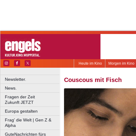
Heute im Kino
Morgen im Kino
Couscous mit Fisch
Newsletter.
News.
Fragen der Zeit
Zukunft JETZT
Europa gestalten
Frag' die Welt | Gen Z &
Alpha
GuteNachrichten fürs