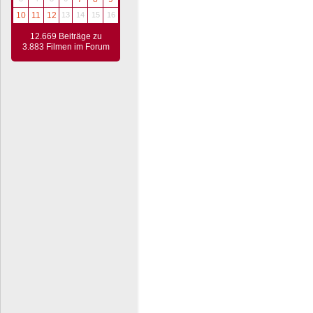
10
11
12
13
14
15
16
12.669 Beiträge zu
3.883 Filmen im Forum