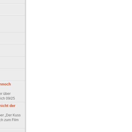
ennoch
er über
pich 09/25
nicht der
er „Der Kuss
ch zum Film