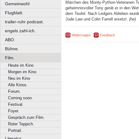
Märchen des Monty-Python-Veteranen Terry
Gemeinwohl
geheimnisvoller Tony gerät er in den W
Flugblatt.
dem Teufel. Nach Ledgers Ableben wurde 
Jude Law und Colin Farrell ersetzt.
(he)
trailer-ruhr podcast.
engels zahl-ich.
Weitersagen
Feedback
ABO.
Bühne.
Film.
Heute im Kino
Morgen im Kino
Neu im Kino
Alle Kinos.
Forum.
Coming soon.
Festival.
Foyer.
Gespräch zum Film.
Roter Teppich.
Portrait.
Literatur.