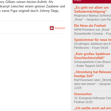
 Gilliam seinen letzten Auftritt: Als
ettkampf zwischen einem greisen Zauberer und
„Es geht vor allem um
seine Figur originell durch Johnny Depp,
Selbstermächtigung“
Regisseur Markus Schleinz
„Rose“ – Gespräch zum Fil
Die Hose als Freiheit
Drucken
NRW-Premiere von „Rose“
Düsseldorfer Cinema – Foy
Spielzimmer für neue I
20-jähriges Jubiläum des K
Filmforums – Foyer 04/26
„Kein großes Spektrum
Geschlechtsvielfalt“
Schauspielerin Caro Braun
– Roter Teppich 04/26
„Stromberg hat Relevanz
heutige Zeit“
Ralf Husmann über „Strom
alles wie immer“ – Gesprä
12/25
Grenzenlos
10. European Arthouse Ci
Festival 11/25
„Ich wollte mich auf ei