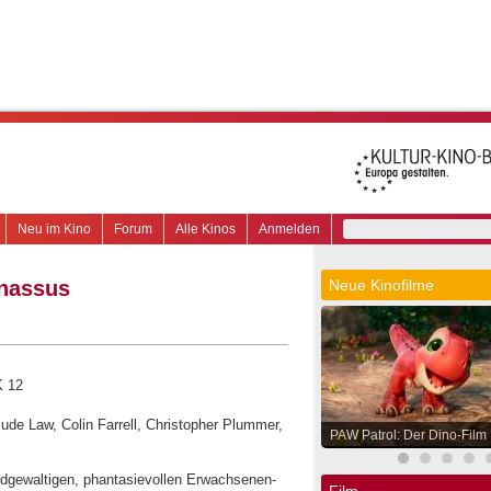
Neu im Kino
Forum
Alle Kinos
Anmelden
rnassus
Neue Kinofilme
K 12
ude Law, Colin Farrell, Christopher Plummer,
PAW Patrol: Der Dino-Film
ldgewaltigen, phantasievollen Erwachsenen-
Film.