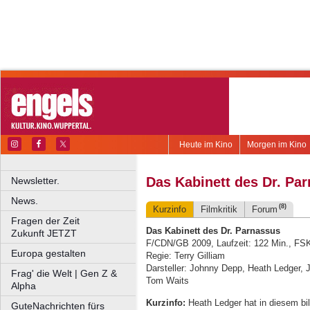
Heute im Kino
Morgen im Kino
Das Kabinett des Dr. Pa
Newsletter.
News.
(8)
Kurzinfo
Filmkritik
Forum
Fragen der Zeit
Das Kabinett des Dr. Parnassus
Zukunft JETZT
F/CDN/GB 2009, Laufzeit: 122 Min., FS
Europa gestalten
Regie: Terry Gilliam
Darsteller: Johnny Depp, Heath Ledger, J
Frag' die Welt | Gen Z &
Tom Waits
Alpha
Kurzinfo:
Heath Ledger hat in diesem bi
GuteNachrichten fürs