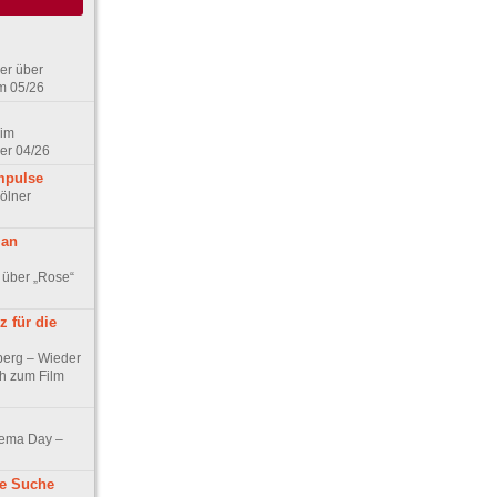
er über
m 05/26
 im
er 04/26
mpulse
ölner
 an
 über „Rose“
 für die
berg – Wieder
ch zum Film
nema Day –
ne Suche