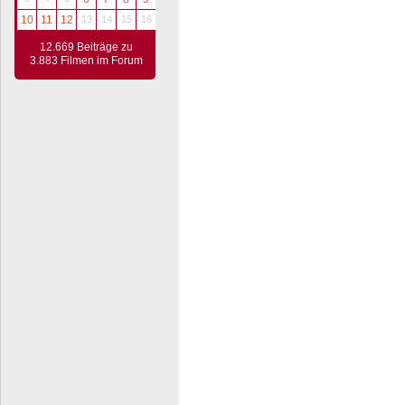
10
11
12
13
14
15
16
12.669 Beiträge zu
3.883 Filmen im Forum