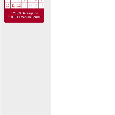
10
11
12
13
14
15
16
12.669 Beiträge zu
3.883 Filmen im Forum