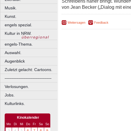
Schreibens näher bringt. Wunder
von Jean Becker („Dialog mit ein
Musik.
Kunst.
Weitersagen
Feedback
engels spezial.
Kultur in NRW.
engels-Thema.
Auswahl.
Augenblick
Zuletzt gelacht: Cartoons.
––––––––––––––––––––
Verlosungen.
Jobs.
Kulturlinks.
Kinokalender
Mo
Di
Mi
Do
Fr
Sa
So
3
4
5
6
7
8
9