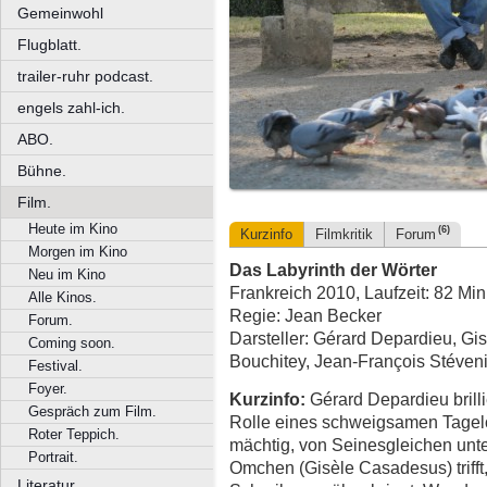
Gemeinwohl
Flugblatt.
trailer-ruhr podcast.
engels zahl-ich.
ABO.
Bühne.
Film.
Heute im Kino
(6)
Kurzinfo
Filmkritik
Forum
Morgen im Kino
Das Labyrinth der Wörter
Neu im Kino
Frankreich 2010, Laufzeit: 82 Min
Alle Kinos.
Regie: Jean Becker
Forum.
Darsteller: Gérard Depardieu, Gi
Coming soon.
Bouchitey, Jean-François Stéven
Festival.
Foyer.
Kurzinfo:
Gérard Depardieu brilli
Gespräch zum Film.
Rolle eines schweigsamen Tagelö
Roter Teppich.
mächtig, von Seinesgleichen unters
Portrait.
Omchen (Gisèle Casadesus) trifft
Literatur.