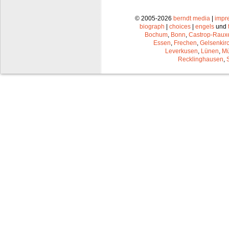
© 2005-2026
berndt media
|
impr
biograph
|
choices
|
engels
und
Bochum
,
Bonn
,
Castrop-Raux
Essen
,
Frechen
,
Gelsenkir
Leverkusen
,
Lünen
,
Mü
Recklinghausen
,