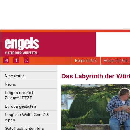
Heute im Kino
Morgen im Kino
Das Labyrinth der Wör
Newsletter.
News.
Fragen der Zeit
Zukunft JETZT
Europa gestalten
Frag' die Welt | Gen Z &
Alpha
GuteNachrichten fürs