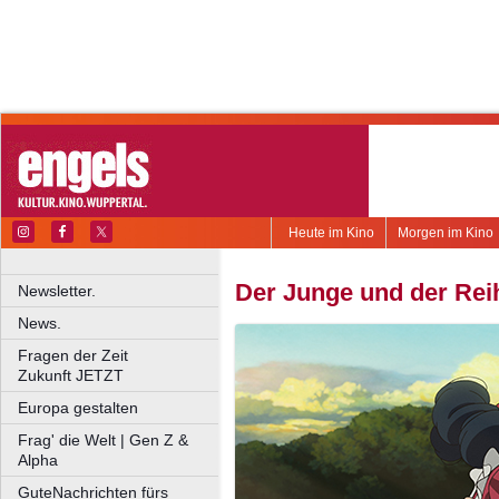
Heute im Kino
Morgen im Kino
Der Junge und der Rei
Newsletter.
News.
Fragen der Zeit
Zukunft JETZT
Europa gestalten
Frag' die Welt | Gen Z &
Alpha
GuteNachrichten fürs