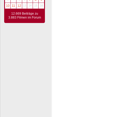
10
11
12
13
14
15
16
12.669 Beiträge zu
3.883 Filmen im Forum