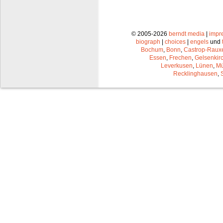
© 2005-2026
berndt media
|
impr
biograph
|
choices
|
engels
und
Bochum
,
Bonn
,
Castrop-Raux
Essen
,
Frechen
,
Gelsenkir
Leverkusen
,
Lünen
,
Mü
Recklinghausen
,