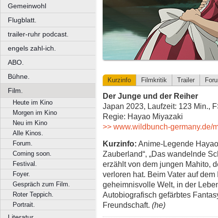
Gemeinwohl
Flugblatt.
trailer-ruhr podcast.
engels zahl-ich.
ABO.
Bühne.
Kurzinfo
Filmkritik
Trailer
For
Film.
Der Junge und der Reiher
Heute im Kino
Japan 2023, Laufzeit: 123 Min., 
Morgen im Kino
Regie: Hayao Miyazaki
Neu im Kino
>> www.wildbunch-germany.de/mo
Alle Kinos.
Kurzinfo:
Anime-Legende Hayao M
Forum.
Zauberland“, „Das wandelnde Schl
Coming soon.
erzählt von dem jungen Mahito, d
Festival.
verloren hat. Beim Vater auf dem 
Foyer.
geheimnisvolle Welt, in der Lebe
Gespräch zum Film.
Autobiografisch gefärbtes Fanta
Roter Teppich.
Freundschaft.
(he)
Portrait.
Literatur.