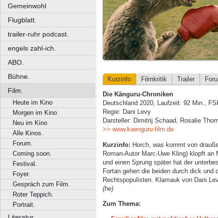
Gemeinwohl
Flugblatt.
trailer-ruhr podcast.
engels zahl-ich.
ABO.
Bühne.
Kurzinfo
Filmkritik
Trailer
For
Film.
Die Känguru-Chroniken
Heute im Kino
Deutschland 2020, Laufzeit: 92 Min., FS
Regie: Dani Levy
Morgen im Kino
Darsteller: Dimitrij Schaad, Rosalie Th
Neu im Kino
>> www.kaenguru-film.de
Alle Kinos.
Forum.
Kurzinfo:
Horch, was kommt von draußen
Roman-Autor Marc-Uwe Kling) klopft an 
Coming soon.
und einen Sprung später hat der unterbe
Festival.
Fortan gehen die beiden durch dick und
Foyer.
Rechtspopulisten. Klamauk von Dani Levy
Gespräch zum Film.
(he)
Roter Teppich.
Zum Thema:
Portrait.
Literatur.