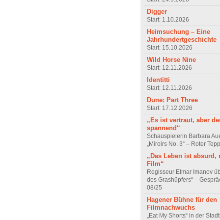
Digger
Start: 1.10.2026
Heimsuchung – Eine
Jahrhundertgeschichte
Start: 15.10.2026
Wild Horse Nine
Start: 12.11.2026
Identitti
Start: 12.11.2026
Dune: Part Three
Start: 17.12.2026
„Es ist vertraut, aber d
spannend“
Schauspielerin Barbara Au
„Miroirs No. 3“ – Roter Tep
„Das Leben ist absurd, 
Film“
Regisseur Elmar Imanov üb
des Grashüpfers“ – Gesprä
08/25
Hagener Bühne für den
Filmnachwuchs
„Eat My Shorts“ in der Stad