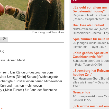
„Es geht vor allem um
Selbstermächtigung“
Regisseur Markus Schleinz
„Rose“ – Gespräch zum Fil
Die Hose als Freiheit
NRW-Premiere von „Rose“
Die Känguru-Chroniken
Düsseldorfer Cinema – Foy
Spielzimmer für neue I
(0)
um
20-jähriges Jubiläum des K
Filmforums – Foyer 04/26
K 0
„Kein großes Spektrum
Geschlechtsvielfalt“
omass, Adnan Maral
Schauspielerin Caro Braun
– Roter Teppich 04/26
„Stromberg hat Relevanz
 rein: Ein Känguru (gesprochen vom
heutige Zeit“
Marc-Uwes (Dimitrj Schaad) Wohnungstür,
Ralf Husmann über „Strom
schäftigte Künstler einen neuen Mitbewohner.
alles wie immer“ – Gesprä
 dünn und machen mobil gegen
12/25
 („Mein Führer“) für Fans der Buchreihe.
Grenzenlos
10. European Arthouse Ci
Festival 11/25
„Ich wollte mich auf ei