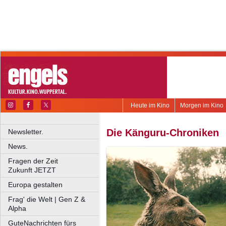
Heute im Kino
Morgen im Kino
Die Känguru-Chroniken
Newsletter.
News.
Fragen der Zeit
Zukunft JETZT
Europa gestalten
Frag' die Welt | Gen Z &
Alpha
GuteNachrichten fürs