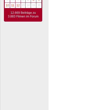
10
11
12
13
14
15
16
12.669 Beiträge zu
3.883 Filmen im Forum