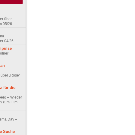
er über
m 05/26
 im
er 04/26
mpulse
ölner
 an
 über „Rose“
 für die
berg – Wieder
ch zum Film
nema Day –
ne Suche