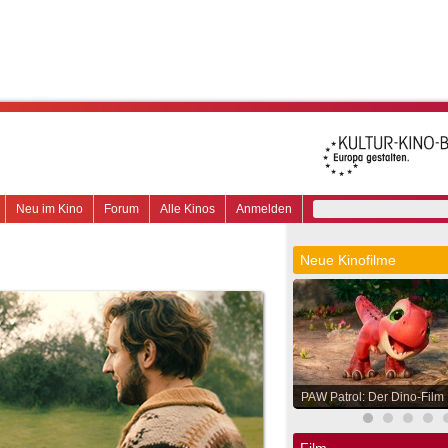
Neu im Kino
Forum
Alle Kinos
Anmelden
Neue Kinofilme
PAW Patrol: Der Dino-Film
Film.