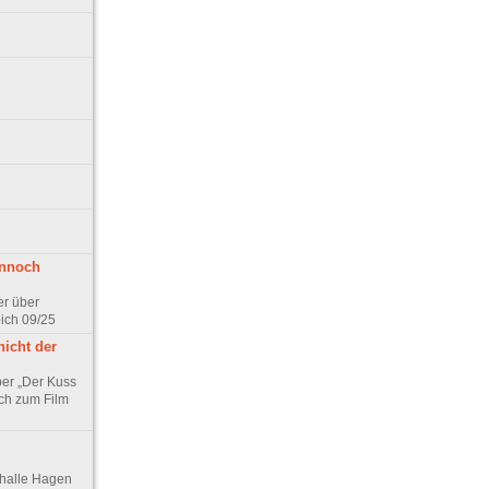
ennoch
er über
pich 09/25
nicht der
er „Der Kuss
ch zum Film
thalle Hagen