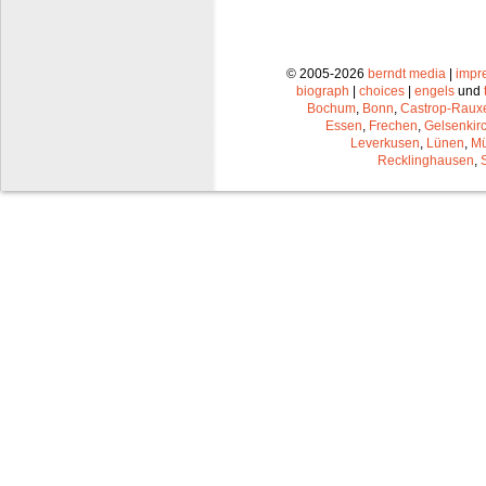
© 2005-2026
berndt media
|
impr
biograph
|
choices
|
engels
und
Bochum
,
Bonn
,
Castrop-Raux
Essen
,
Frechen
,
Gelsenkir
Leverkusen
,
Lünen
,
Mü
Recklinghausen
,