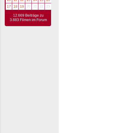
17
18
19
20
21
22
23
12.669 Beiträge zu
3.883 Filmen im Forum