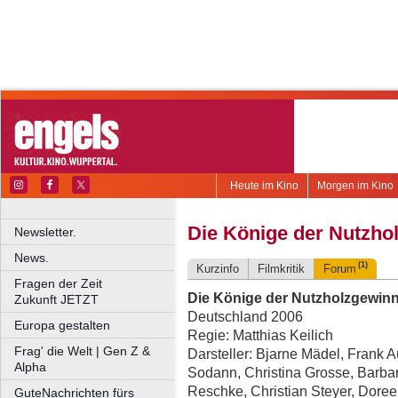
Heute im Kino
Morgen im Kino
Die Könige der Nutzh
Newsletter.
News.
(1)
Kurzinfo
Filmkritik
Forum
Fragen der Zeit
Die Könige der Nutzholzgewin
Zukunft JETZT
Deutschland 2006
Europa gestalten
Regie: Matthias Keilich
Frag' die Welt | Gen Z &
Darsteller: Bjarne Mädel, Frank 
Alpha
Sodann, Christina Grosse, Barbar
Reschke, Christian Steyer, Doreen
GuteNachrichten fürs