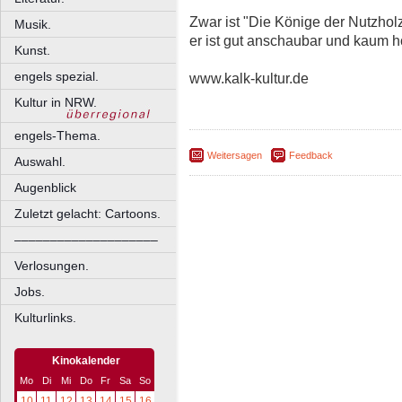
Zwar ist "Die Könige der Nutzhol
Musik.
er ist gut anschaubar und kaum h
Kunst.
engels spezial.
www.kalk-kultur.de
Kultur in NRW.
engels-Thema.
Weitersagen
Feedback
Auswahl.
Augenblick
Zuletzt gelacht: Cartoons.
––––––––––––––––––––
Verlosungen.
Jobs.
Kulturlinks.
Kinokalender
Mo
Di
Mi
Do
Fr
Sa
So
10
11
12
13
14
15
16