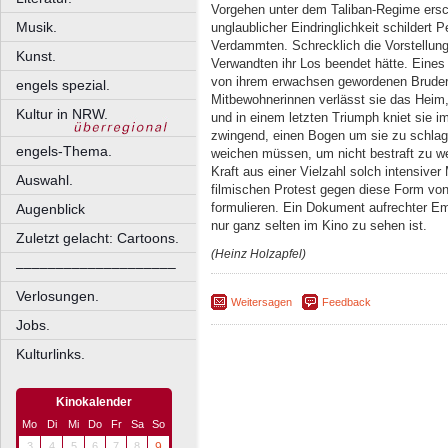
Vorgehen unter dem Taliban-Regime ersc
Musik.
unglaublicher Eindringlichkeit schildert 
Verdammten. Schrecklich die Vorstellung,
Kunst.
Verwandten ihr Los beendet hätte. Eines
von ihrem erwachsen gewordenen Bruder 
engels spezial.
Mitbewohnerinnen verlässt sie das Heim, 
Kultur in NRW.
und in einem letzten Triumph kniet sie i
zwingend, einen Bogen um sie zu schlage
engels-Thema.
weichen müssen, um nicht bestraft zu we
Kraft aus einer Vielzahl solch intensiv
Auswahl.
filmischen Protest gegen diese Form vo
formulieren. Ein Dokument aufrechter E
Augenblick
nur ganz selten im Kino zu sehen ist.
Zuletzt gelacht: Cartoons.
(Heinz Holzapfel)
––––––––––––––––––––
Verlosungen.
Weitersagen
Feedback
Jobs.
Kulturlinks.
Kinokalender
Mo
Di
Mi
Do
Fr
Sa
So
3
4
5
6
7
8
9