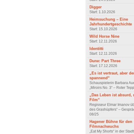
Digger
Start: 1.10.2026
Heimsuchung – Eine
Jahrhundertgeschichte
Start: 15.10.2026
Wild Horse Nine
Start: 12.11.2026
Identitti
Start: 12.11.2026
Dune: Part Three
Start: 17.12.2026
„Es ist vertraut, aber d
spannend“
Schauspielerin Barbara Au
„Miroirs No. 3“ – Roter Tep
„Das Leben ist absurd, 
Film“
Regisseur Elmar Imanov üb
des Grashüpfers“ – Gesprä
08/25
Hagener Bühne für den
Filmnachwuchs
„Eat My Shorts“ in der Stad