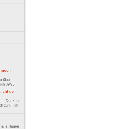
ennoch
er über
pich 09/25
nicht der
er „Der Kuss
ch zum Film
thalle Hagen