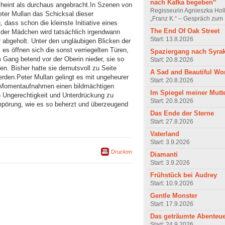
nach Kafka begeben“
heint als durchaus angebracht. In Szenen von
Regisseurin Agnieszka Hol
Peter Mullan das Schicksal dieser
„Franz K.“ – Gespräch zum 
 dass schon die kleinste Initiative eines
The End Of Oak Street
 der Mädchen wird tatsächlich irgendwann
Start: 13.8.2026
abgeholt. Unter den ungläubigen Blicken der
es öffnen sich die sonst verriegelten Türen,
Spaziergang nach Syra
m Gang betend vor der Oberin nieder, sie so
Start: 20.8.2026
n. Bisher hatte sie demutsvoll zu Seite
A Sad and Beautiful Wo
rden. Peter Mullan gelingt es mit ungeheurer
Start: 20.8.2026
er Momentaufnahmen einen bildmächtigen
Im Spiegel meiner Mutt
n Ungerechtigkeit und Unterdrückung zu
Start: 20.8.2026
mpörung, wie es so beherzt und überzeugend
Das Ende der Sterne
Start: 27.8.2026
Vaterland
Start: 3.9.2026
Drucken
Diamanti
Start: 3.9.2026
Frühstück bei Audrey
Start: 10.9.2026
Gentle Monster
Start: 17.9.2026
Das geträumte Abenteu
Start: 24.9.2026