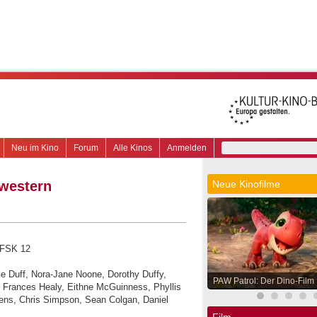
Neu im Kino
Forum
Alle Kinos
Anmelden
western
Neue Kinofilme
, FSK 12
e Duff, Nora-Jane Noone, Dorothy Duffy,
PAW Patrol: Der Dino-Film
, Frances Healy, Eithne McGuinness, Phyllis
s, Chris Simpson, Sean Colgan, Daniel
Film.