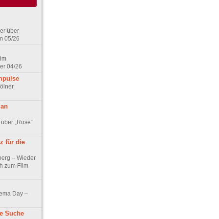
er über
m 05/26
 im
er 04/26
mpulse
ölner
 an
 über „Rose“
 für die
berg – Wieder
ch zum Film
nema Day –
ne Suche