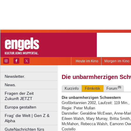
Heute im Kino
Morgen im Kino
Die unbarmherzigen Sch
Newsletter.
News.
(5)
Kurzinfo
Filmkritik
Forum
Fragen der Zeit
Die unbarmherzigen Schwestern
Zukunft JETZT
Großbritannien 2002, Laufzeit: 119 Min.
Europa gestalten
Regie: Peter Mullan
Darsteller: Geraldine McEwan, Anne-Mari
Frag' die Welt | Gen Z &
Eileen Walsh, Mary Murray, Britta Smith
Alpha
McMahon, Rebecca Walsh, Eamonn Owen
GuteNachrichten fürs
Costello