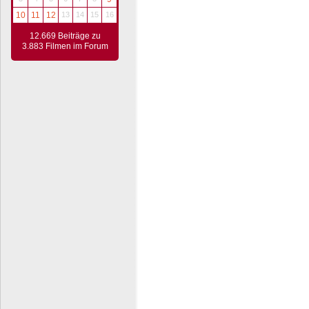
10
11
12
13
14
15
16
12.669 Beiträge zu
3.883 Filmen im Forum