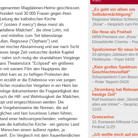
 sogenannten Magdalenen-Heime geschlossen,
„Es geht vor allem um
hrhundert rund 30.000 Frauen gegen ihren
Selbstermächtigung“
Leitung der katholischen Kirche
Regisseur Markus Schleinz
(sisters if mercy¹) diese meist als
„Rose“ – Gespräch zum Fil
gefallene Mädchen", die ohne Lohn, mit
Die Hose als Freiheit
- und mittellos zum Teil lebenslange
NRW-Premiere von „Rose“
ullan, Regisseur ("Orphans") und
Düsseldorfer Cinema – Foy
lber irischer Abstammung und war nach Sicht
Spielzimmer für neue I
eses lange Zeit vertuschte dunkle Kapitel
20-jähriges Jubiläum des K
Er nahm sich mutig der skandalösen Vorgänge
Filmforums – Foyer 04/26
gans Theaterstück "Eclipsed" ein größeres
„Kein großes Spektrum
 mit seinem Film den Hauptpreis der
Geschlechtsvielfalt“
Sofort kam es zu heftigen Protesten des
Schauspielerin Caro Braun
 erzählt er die Erlebnisse von vier jungen
– Roter Teppich 04/26
licher moralischer Vergehen in ein Heim bei
„Stromberg hat Relevanz
rologe dokumentieren die Fragwürdigkeit des
heutige Zeit“
auch die Hilf- und Wehrlosigkeit der Mädchen,
Ralf Husmann über „Strom
ppt und eingeschlossen werden. Die
alles wie immer“ – Gesprä
e Vorgehensweise der Nonnen, die auf
12/25
gliches und fast luxuriöses Leben führen,
Grenzenlos
tand einer heilsversprechenden, verlogenen
10. European Arthouse Ci
­ wie die katholische Kirche - ein ganzes Land
Festival 11/25
n Menschen einem äußerst rigiden, ja
„Ich wollte mich auf ei
rft. Ein Vergleich mit dem frauenfeindlichen