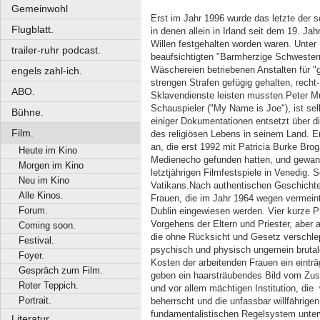
Gemeinwohl
Erst im Jahr 1996 wurde das letzte der
Flugblatt.
in denen allein in Irland seit dem 19. Ja
Willen festgehalten worden waren. Unter 
trailer-ruhr podcast.
beaufsichtigten "Barmherzige Schwestern" 
Wäschereien betriebenen Anstalten für "
engels zahl-ich.
strengen Strafen gefügig gehalten, recht
ABO.
Sklavendienste leisten mussten. Peter M
Schauspieler ("My Name is Joe"), ist se
Bühne.
einiger Dokumentationen entsetzt über di
Film.
des religiösen Lebens in seinem Land. 
an, die erst 1992 mit Patricia Burke Bro
Heute im Kino
Medienecho gefunden hatten, und gewann
Morgen im Kino
letztjährigen Filmfestspiele in Venedig. 
Neu im Kino
Vatikans. Nach authentischen Geschichten
Alle Kinos.
Frauen, die im Jahr 1964 wegen vermeint
Forum.
Dublin eingewiesen werden. Vier kurze P
Vorgehens der Eltern und Priester, aber 
Coming soon.
die ohne Rücksicht und Gesetz verschle
Festival.
psychisch und physisch ungemein brutal
Foyer.
Kosten der arbeitenden Frauen ein einträ
Gespräch zum Film.
geben ein haarsträubendes Bild vom Zus
Roter Teppich.
und vor allem mächtigen Institution, die 
Portrait.
beherrscht und die unfassbar willfährige
fundamentalistischen Regelsystem unterwi
Literatur.