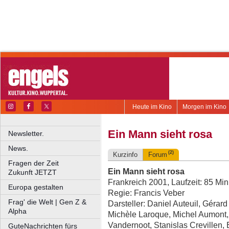
Heute im Kino
Morgen im Kino
Ein Mann sieht rosa
Newsletter.
News.
(2)
Kurzinfo
Forum
Fragen der Zeit
Ein Mann sieht rosa
Zukunft JETZT
Frankreich 2001, Laufzeit: 85 Min
Europa gestalten
Regie: Francis Veber
Frag' die Welt | Gen Z &
Darsteller: Daniel Auteuil, Gérard
Alpha
Michèle Laroque, Michel Aumont,
Vandernoot, Stanislas Crevillen, 
GuteNachrichten fürs