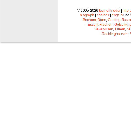
© 2005-2026
berndt media
|
impr
biograph
|
choices
|
engels
und
Bochum
,
Bonn
,
Castrop-Raux
Essen
,
Frechen
,
Gelsenkir
Leverkusen
,
Lünen
,
Mü
Recklinghausen
,