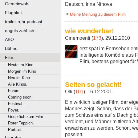
Gemeinwohl
Deutsch, Irina Ninova
Flugblatt.
Meine Meinung zu diesem Film
trailer-ruhr podcast.
wie wunderbar!
engels zahl-ich.
Cinemoenti (
173
), 29.12.2010
ABO.
erst spät im Fernsehen ent
Bühne.
intelligente Komödie aus F
Film.
Film, bestens geeignet fü
Heute im Kino
Morgen im Kino
Neu im Kino
Selten so gelacht!
Alle Kinos.
Forum.
Olli (
101
), 16.12.2001
Coming soon.
Ein wirklich lustiger Film, der e
Festival.
Mannes zeigt. Schön, dass der B
Foyer.
zum Schluss eins auf´s Dach gi
Gespräch zum Film.
verdient, und Männer mittleren A
Roter Teppich.
erwachsen zu werden. Schön, wen
Portrait.
passiert.
Literatur.