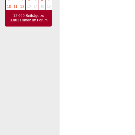
10
11
12
13
14
15
16
12.669 Beiträge zu
3.883 Filmen im Forum