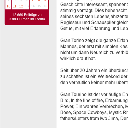
Geschichte interessant, spannend
10
11
12
13
14
15
16
stimmig vorträgt. Dies beherrscht
12.669 Beiträge zu
seines sechsten Lebensjahrzentes 
3.883 Filmen im Forum
Regisseur und Schauspiler glei
Getue, mit viel Erfahrung und Le
Gran Torino zeigt die ganze Erfa
Mannes, der erst mit simplen Kas
nicht um dann Neureich zu verbl
wirklich drauf hat.
Seit über 20 Jahren ein überdurc
zu schaffen ist ein Weltrekord de
den vermutlich keiner mehr übertr
Gran Tourino ist der vorläufige E
Bird, In the line of fire, Erbarmu
Power, Ein wahres Verbrechen, M
Böse, Space Cowboys, Mystic Rive
fathers/Letters from Iwo Jima, De