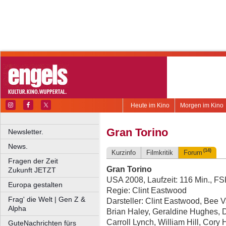
Heute im Kino
Morgen im Kino
Gran Torino
Newsletter.
News.
(14)
Kurzinfo
Filmkritik
Forum
Fragen der Zeit
Gran Torino
Zukunft JETZT
USA 2008, Laufzeit: 116 Min., F
Europa gestalten
Regie: Clint Eastwood
Frag' die Welt | Gen Z &
Darsteller: Clint Eastwood, Bee 
Alpha
Brian Haley, Geraldine Hughes, 
Carroll Lynch, William Hill, Cor
GuteNachrichten fürs