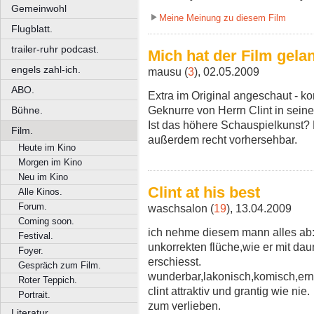
Gemeinwohl
Meine Meinung zu diesem Film
Flugblatt.
trailer-ruhr podcast.
Mich hat der Film gela
engels zahl-ich.
mausu (
3
), 02.05.2009
ABO.
Extra im Original angeschaut - k
Geknurre von Herrn Clint in seine
Bühne.
Ist das höhere Schauspielkunst? D
Film.
außerdem recht vorhersehbar.
Heute im Kino
Morgen im Kino
Neu im Kino
Clint at his best
Alle Kinos.
Forum.
waschsalon (
19
), 13.04.2009
Coming soon.
ich nehme diesem mann alles ab: 
Festival.
unkorrekten flüche,wie er mit da
Foyer.
erschiesst.
Gespräch zum Film.
wunderbar,lakonisch,komisch,erns
Roter Teppich.
clint attraktiv und grantig wie nie.
Portrait.
zum verlieben.
Literatur.