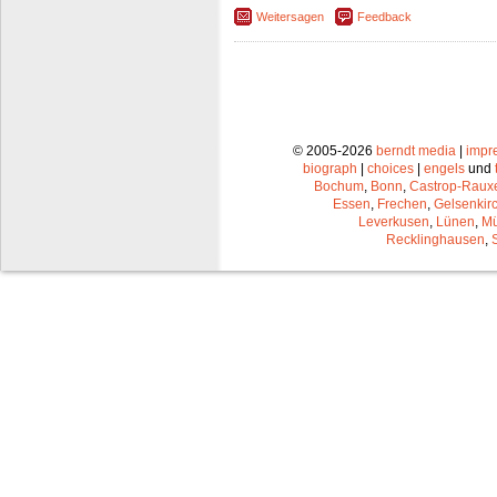
Weitersagen
Feedback
© 2005-2026
berndt media
|
impr
biograph
|
choices
|
engels
und
Bochum
,
Bonn
,
Castrop-Raux
Essen
,
Frechen
,
Gelsenkir
Leverkusen
,
Lünen
,
Mü
Recklinghausen
,