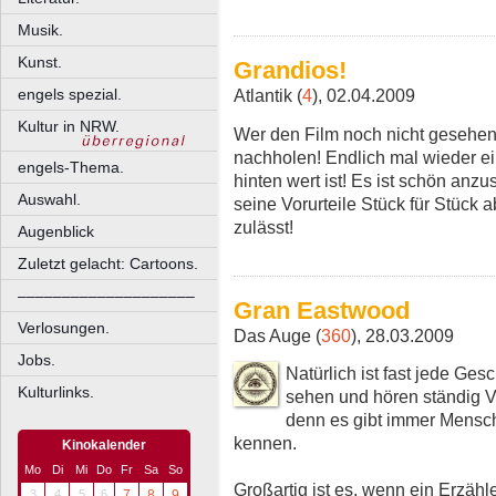
Musik.
Kunst.
Grandios!
engels spezial.
Atlantik (
4
), 02.04.2009
Kultur in NRW.
Wer den Film noch nicht gesehen
nachholen! Endlich mal wieder ei
engels-Thema.
hinten wert ist! Es ist schön anz
Auswahl.
seine Vorurteile Stück für Stück 
zulässt!
Augenblick
Zuletzt gelacht: Cartoons.
––––––––––––––––––––
Gran Eastwood
Verlosungen.
Das Auge (
360
), 28.03.2009
Jobs.
Natürlich ist fast jede Ges
Kulturlinks.
sehen und hören ständig Va
denn es gibt immer Mensch
kennen.
Kinokalender
Mo
Di
Mi
Do
Fr
Sa
So
Großartig ist es, wenn ein Erzähle
3
4
5
6
7
8
9