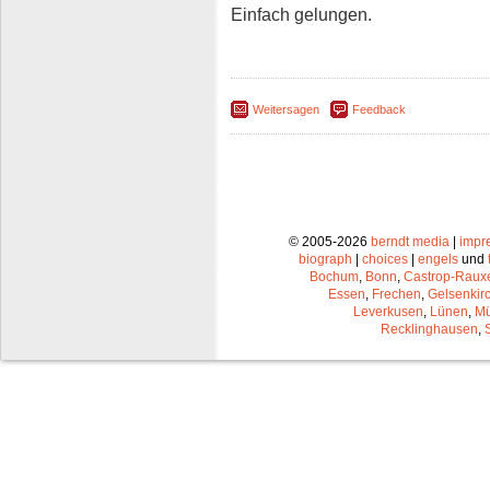
Einfach gelungen.
Weitersagen
Feedback
© 2005-2026
berndt media
|
impr
biograph
|
choices
|
engels
und
Bochum
,
Bonn
,
Castrop-Raux
Essen
,
Frechen
,
Gelsenkir
Leverkusen
,
Lünen
,
Mü
Recklinghausen
,