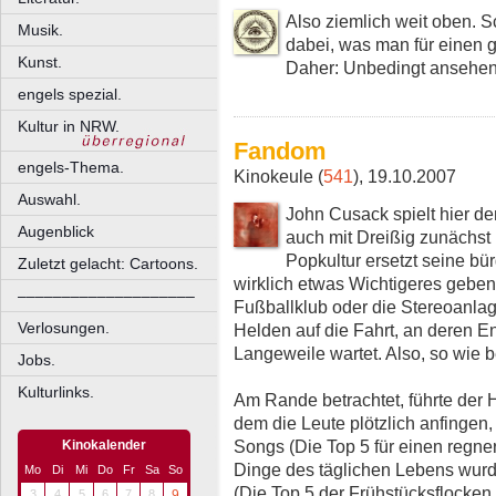
Also ziemlich weit oben. Sc
Musik.
dabei, was man für einen 
Kunst.
Daher: Unbedingt ansehen
engels spezial.
Kultur in NRW.
Fandom
engels-Thema.
Kinokeule (
541
), 19.10.2007
Auswahl.
John Cusack spielt hier d
Augenblick
auch mit Dreißig zunächst 
Popkultur ersetzt seine bü
Zuletzt gelacht: Cartoons.
wirklich etwas Wichtigeres geben
––––––––––––––––––––
Fußballklub oder die Stereoanlag
Verlosungen.
Helden auf die Fahrt, an deren 
Langeweile wartet. Also, so wie 
Jobs.
Kulturlinks.
Am Rande betrachtet, führte de
dem die Leute plötzlich anfingen, 
Songs (Die Top 5 für einen regn
Kinokalender
Dinge des täglichen Lebens wurde
Mo
Di
Mi
Do
Fr
Sa
So
(Die Top 5 der Frühstücksflocken,
3
4
5
6
7
8
9