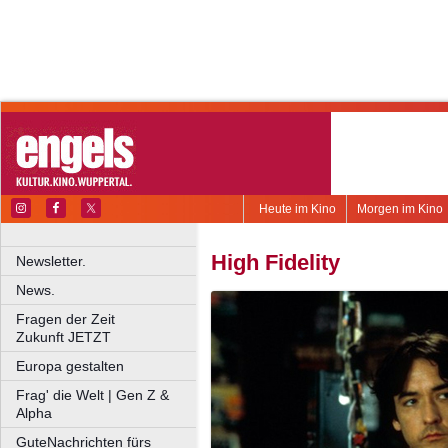
Heute im Kino
Morgen im Kino
High Fidelity
Newsletter.
News.
Fragen der Zeit
Zukunft JETZT
Europa gestalten
Frag' die Welt | Gen Z &
Alpha
GuteNachrichten fürs