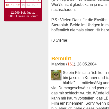
Wer?s nicht glaubt kann ja mal 
10
11
12
13
14
15
16
nachschauen.
12.669 Beiträge zu
3.883 Filmen im Forum
P.S.: Vielen Dank für die Erwähn
Stereolab. Beide im Übrigen in m
hoffentlich niemals einen Hit ha
(3 Sterne)
Bemüht
Marylou (
161
), 28.05.2004
So ein Film a la "ich kenn
bin ja so ein Kenner und ic
blabla"...... mittelmäßig 
viel Dummgeschwätz und pseudok
das mir schlecht wurde. Würde ic
kann mir kaum vorstellen, das LE
Film ernst nehmen. Sorry, wenn i
bin, aber ich habe dieses Geblubbe