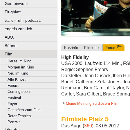
Gemeinwohl
Flugblatt.
trailer-ruhr podcast.
engels zahl-ich.
ABO.
Bühne.
(10)
Kurzinfo
Filmkritik
Forum
Film.
High Fidelity
Heute im Kino
USA 2000, Laufzeit: 114 Min., F
Morgen im Kino
Regie: Stephen Frears
Neu im Kino
Darsteller: John Cusack, Iben Hje
Alle Kinos.
Bonet, Catherine Zeta-Jones, Jo
Forum.
Rehmann, Ben Carr, Lili Taylor, 
Coming soon.
Carter, Sara Gilbert, Bruce Sprin
Festival.
Meine Meinung zu diesem Film
Foyer.
Gespräch zum Film.
Roter Teppich.
Filmliste Platz 5
Portrait.
Das Auge (
360
), 03.05.2012
Literatur.