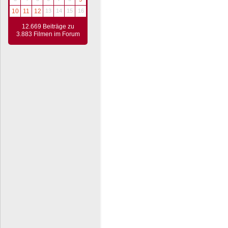
10
11
12
13
14
15
16
12.669 Beiträge zu
3.883 Filmen im Forum