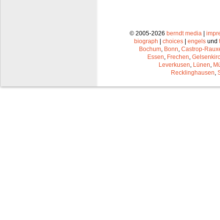
© 2005-2026
berndt media
|
impr
biograph
|
choices
|
engels
und
Bochum
,
Bonn
,
Castrop-Raux
Essen
,
Frechen
,
Gelsenkir
Leverkusen
,
Lünen
,
Mü
Recklinghausen
,