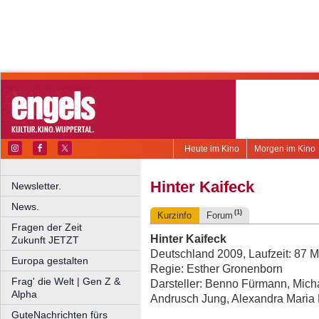
Heute im Kino
Morgen im Kino
Hinter Kaifeck
Newsletter.
News.
(1)
Kurzinfo
Forum
Fragen der Zeit
Hinter Kaifeck
Zukunft JETZT
Deutschland 2009, Laufzeit: 87 M
Europa gestalten
Regie: Esther Gronenborn
Frag' die Welt | Gen Z &
Darsteller: Benno Fürmann, Mich
Alpha
Andrusch Jung, Alexandra Maria 
GuteNachrichten fürs