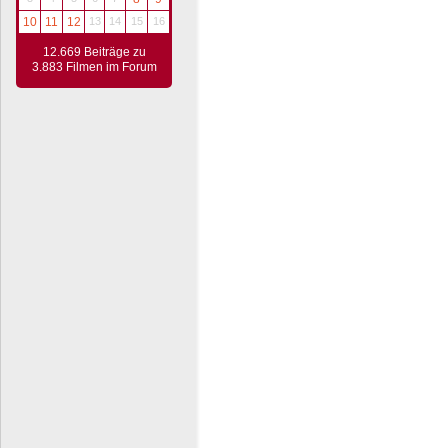
10
11
12
13
14
15
16
12.669 Beiträge zu
3.883 Filmen im Forum