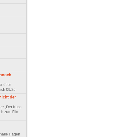
ennoch
er über
pich 09/25
nicht der
er „Der Kuss
ch zum Film
thalle Hagen