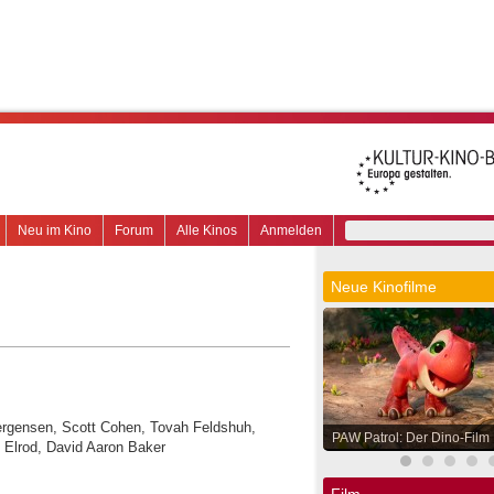
Neu im Kino
Forum
Alle Kinos
Anmelden
Neue Kinofilme
Juergensen, Scott Cohen, Tovah Feldshuh,
PAW Patrol: Der Dino-Film
 Elrod, David Aaron Baker
Film.