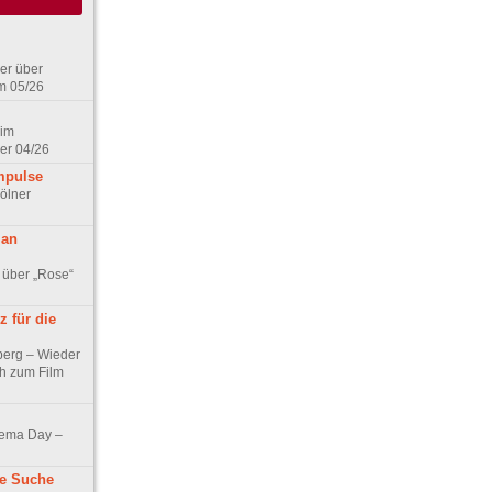
er über
m 05/26
 im
er 04/26
mpulse
ölner
 an
 über „Rose“
 für die
berg – Wieder
ch zum Film
nema Day –
ne Suche