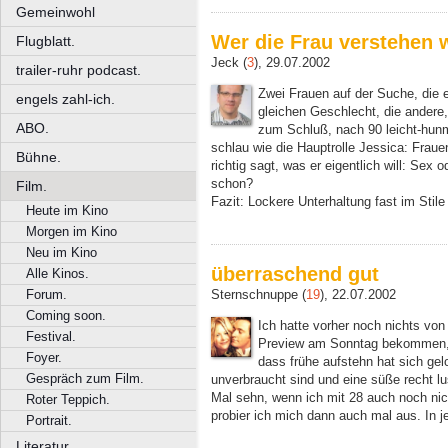
Gemeinwohl
Wer die Frau verstehen w
Flugblatt.
Jeck (
3
), 29.07.2002
trailer-ruhr podcast.
Zwei Frauen auf der Suche, die
engels zahl-ich.
gleichen Geschlecht, die andere,
ABO.
zum Schluß, nach 90 leicht-hunm
schlau wie die Hauptrolle Jessica: Frau
Bühne.
richtig sagt, was er eigentlich will: Sex
schon?
Film.
Fazit: Lockere Unterhaltung fast im Stil
Heute im Kino
Morgen im Kino
Neu im Kino
überraschend gut
Alle Kinos.
Forum.
Sternschnuppe (
19
), 22.07.2002
Coming soon.
Ich hatte vorher noch nichts von 
Festival.
Preview am Sonntag bekommen, 
Foyer.
dass frühe aufstehn hat sich gel
Gespräch zum Film.
unverbraucht sind und eine süße recht lu
Mal sehn, wenn ich mit 28 auch noch nich
Roter Teppich.
probier ich mich dann auch mal aus. In j
Portrait.
Literatur.