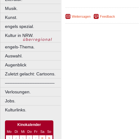
Musik.
Weitersagen
Feedback
Kunst.
engels spezial.
Kultur in NRW.
engels-Thema.
Auswahl.
Augenblick
Zuletzt gelacht: Cartoons.
––––––––––––––––––––
Verlosungen.
Jobs.
Kulturlinks.
Kinokalender
Mo
Di
Mi
Do
Fr
Sa
So
3
4
5
6
7
8
9