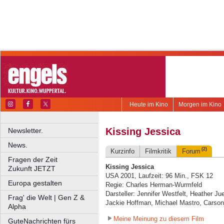
Heute im Kino
Morgen im Kino
Kissing Jessica
Newsletter.
News.
(2)
Kurzinfo
Filmkritik
Forum
Fragen der Zeit
Kissing Jessica
Zukunft JETZT
USA 2001, Laufzeit: 96 Min., FSK 12
Europa gestalten
Regie: Charles Herman-Wurmfeld
Darsteller: Jennifer Westfelt, Heather 
Frag' die Welt | Gen Z &
Jackie Hoffman, Michael Mastro, Carson
Alpha
Meine Meinung zu diesem Film
GuteNachrichten fürs