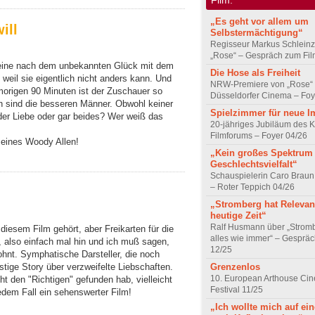
„Es geht vor allem um
ill
Selbstermächtigung“
Regisseur Markus Schleinz
„Rose“ – Gespräch zum Fil
 eine nach dem unbekannten Glück mit dem
Die Hose als Freiheit
 weil sie eigentlich nicht anders kann. Und
NRW-Premiere von „Rose“
origen 90 Minuten ist der Zuschauer so
Düsseldorfer Cinema – Foy
en sind die besseren Männer. Obwohl keiner
Spielzimmer für neue I
 oder Liebe oder gar beides? Wer weiß das
20-jähriges Jubiläum des K
Filmforums – Foyer 04/26
e eines Woody Allen!
„Kein großes Spektrum
Geschlechtsvielfalt“
Schauspielerin Caro Braun
– Roter Teppich 04/26
„Stromberg hat Relevanz
heutige Zeit“
Ralf Husmann über „Strom
diesem Film gehört, aber Freikarten für die
alles wie immer“ – Gesprä
also einfach mal hin und ich muß sagen,
12/25
ohnt. Symphatische Darsteller, die noch
Grenzenlos
stige Story über verzweifelte Liebschaften.
10. European Arthouse Ci
t den "Richtigen" gefunden hab, vielleicht
Festival 11/25
edem Fall ein sehenswerter Film!
„Ich wollte mich auf ei