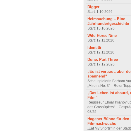
Digger
Start: 1.10.2026
Heimsuchung – Eine
Jahrhundertgeschichte
Start: 15.10.2026
Wild Horse Nine
Start: 12.11.2026
Identitti
Start: 12.11.2026
Dune: Part Three
Start: 17.12.2026
„Es ist vertraut, aber d
spannend“
Schauspielerin Barbara Au
„Miroirs No. 3“ – Roter Tep
„Das Leben ist absurd, 
Film“
Regisseur Elmar Imanov üb
des Grashüpfers“ – Gesprä
08/25
Hagener Bühne für den
Filmnachwuchs
„Eat My Shorts“ in der Stad