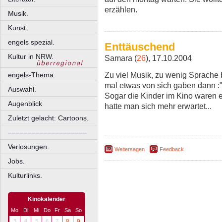
erzählen.
Musik.
Kunst.
engels spezial.
Enttäuschend
Kultur in NRW.
Samara (
26
), 17.10.2004
Zu viel Musik, zu wenig Sprache
engels-Thema.
mal etwas von sich gaben dann :"O
Auswahl.
Sogar die Kinder im Kino waren 
Augenblick
hatte man sich mehr erwartet...
Zuletzt gelacht: Cartoons.
––––––––––––––––––––
Verlosungen.
Weitersagen
Feedback
Jobs.
Kulturlinks.
Kinokalender
Mo
Di
Mi
Do
Fr
Sa
So
3
4
5
6
7
8
9