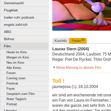
Gemeinwohl
Flugblatt.
trailer-ruhr podcast.
engels zahl-ich.
ABO.
Bühne.
(2)
Kurzinfo
Forum
Film.
Lauras Stern (2004)
Heute im Kino
Deutschland 2004, Laufzeit: 75 M
Morgen im Kino
Regie: Piet De Rycker, Thilo Graf
Neu im Kino
Meine Meinung zu diesem Film
Alle Kinos.
Forum.
Coming soon.
Toll !
Festival.
jaumejosa (
1
), 18.10.2004
Foyer.
Gespräch zum Film.
wir sind am wochenende mit unsere
Roter Teppich.
ein Fan von Laura im Fernseher. 
Portrait.
waren die ganze zeit sehr froh. U
auf den montag warten. Sie wollte
Literatur.