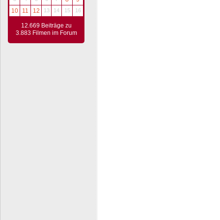
10
11
12
13
14
15
16
12.669 Beiträge zu
3.883 Filmen im Forum