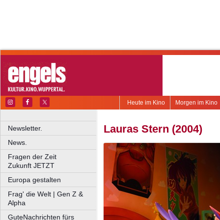
Heute im Kino
Morgen im Kino
Lauras Stern (2004)
Newsletter.
News.
Fragen der Zeit
Zukunft JETZT
Europa gestalten
Frag' die Welt | Gen Z &
Alpha
GuteNachrichten fürs