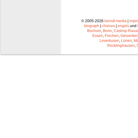
© 2005-2026
berndt media
|
impr
biograph
|
choices
|
engels
und
Bochum
,
Bonn
,
Castrop-Raux
Essen
,
Frechen
,
Gelsenkir
Leverkusen
,
Lünen
,
Mü
Recklinghausen
,