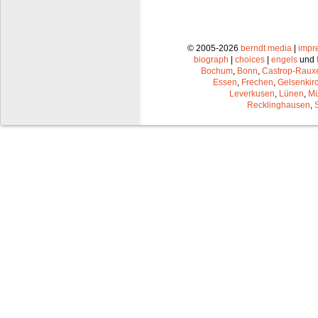
© 2005-2026
berndt media
|
impr
biograph
|
choices
|
engels
und
Bochum
,
Bonn
,
Castrop-Raux
Essen
,
Frechen
,
Gelsenkir
Leverkusen
,
Lünen
,
Mü
Recklinghausen
,