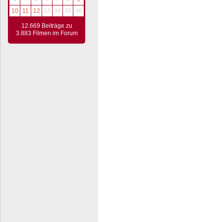
10
11
12
13
14
15
16
12.669 Beiträge zu
3.883 Filmen im Forum