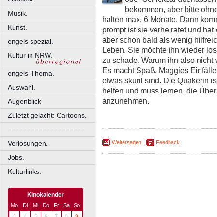
bekommen, aber bitte ohn
Musik.
halten max. 6 Monate. Dann kom
Kunst.
prompt ist sie verheiratet und ha
aber schon bald als wenig hilfre
engels spezial.
Leben. Sie möchte ihn wieder los
Kultur in NRW.
zu schade. Warum ihn also nicht 
Es macht Spaß, Maggies Einfäll
engels-Thema.
etwas skuril sind. Die Quäkerin i
Auswahl.
helfen und muss lernen, die Üb
anzunehmen.
Augenblick
Zuletzt gelacht: Cartoons.
––––––––––––––––––––
Verlosungen.
Weitersagen
Feedback
Jobs.
Kulturlinks.
Kinokalender
Mo
Di
Mi
Do
Fr
Sa
So
3
4
5
6
7
8
9