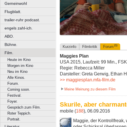
Gemeinwohl
Flugblatt.
trailer-ruhr podcast.
engels zahl-ich.
ABO.
Bühne.
(1)
Kurzinfo
Filmkritik
Forum
Film.
Maggies Plan
Heute im Kino
USA 2015, Laufzeit: 99 Min., FSK
Morgen im Kino
Regie: Rebecca Miller
Neu im Kino
Darsteller: Greta Gerwig, Ethan
Alle Kinos.
>> maggiesplan.mfa-film.de
Forum.
Meine Meinung zu diesem Film
Coming soon.
Festival.
Foyer.
Skurile, aber charma
Gespräch zum Film.
mobile (
188
), 06.09.2016
Roter Teppich.
Portrait.
Maggie, der Kontrollfreak, 
oder Schicksal überlassen.
Literatur.