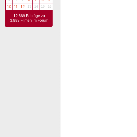
10
11
12
13
14
15
16
12.669 Beiträge zu
3.883 Filmen im Forum