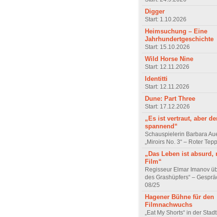
Digger
Start: 1.10.2026
Heimsuchung – Eine
Jahrhundertgeschichte
Start: 15.10.2026
Wild Horse Nine
Start: 12.11.2026
Identitti
Start: 12.11.2026
Dune: Part Three
Start: 17.12.2026
„Es ist vertraut, aber d
spannend“
Schauspielerin Barbara Au
„Miroirs No. 3“ – Roter Tep
„Das Leben ist absurd, 
Film“
Regisseur Elmar Imanov üb
des Grashüpfers“ – Gesprä
08/25
Hagener Bühne für den
Filmnachwuchs
„Eat My Shorts“ in der Stad