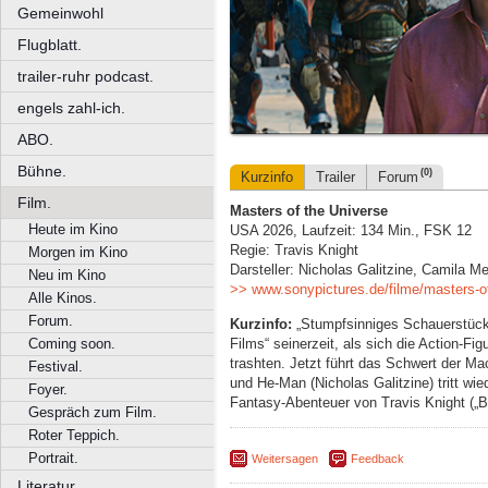
Gemeinwohl
Flugblatt.
trailer-ruhr podcast.
engels zahl-ich.
ABO.
Bühne.
(0)
Kurzinfo
Trailer
Forum
Film.
Masters of the Universe
Heute im Kino
USA 2026, Laufzeit: 134 Min., FSK 12
Regie: Travis Knight
Morgen im Kino
Darsteller: Nicholas Galitzine, Camila M
Neu im Kino
>> www.sonypictures.de/filme/masters-of
Alle Kinos.
Forum.
Kurzinfo:
„Stumpfsinniges Schauerstück“ 
Films“ seinerzeit, als sich die Action-Fi
Coming soon.
trashten. Jetzt führt das Schwert der M
Festival.
und He-Man (Nicholas Galitzine) tritt wie
Foyer.
Fantasy-Abenteuer von Travis Knight („
Gespräch zum Film.
Roter Teppich.
Portrait.
Weitersagen
Feedback
Literatur.