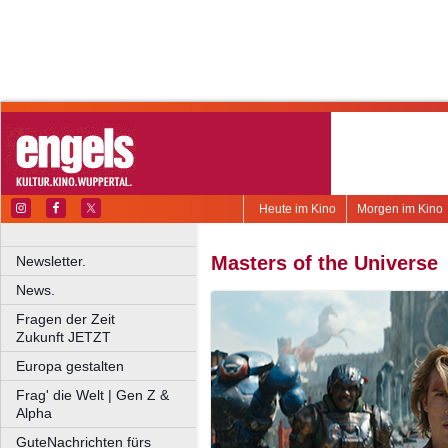
Heute im Kino
Morgen im Kino
Masters of the Universe
Newsletter.
News.
Fragen der Zeit
Zukunft JETZT
Europa gestalten
Frag' die Welt | Gen Z &
Alpha
GuteNachrichten fürs