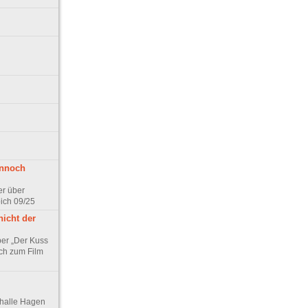
ennoch
er über
pich 09/25
nicht der
er „Der Kuss
ch zum Film
thalle Hagen