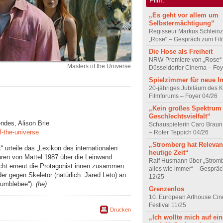
„Es geht vor allem um
Selbstermächtigung“
Regisseur Markus Schleinz
„Rose“ – Gespräch zum Fil
Die Hose als Freiheit
NRW-Premiere von „Rose“
Masters of the Universe
Düsseldorfer Cinema – Foy
Spielzimmer für neue I
20-jähriges Jubiläum des K
Filmforums – Foyer 04/26
„Kein großes Spektrum
Geschlechtsvielfalt“
endes, Alison Brie
Schauspielerin Caro Braun
-the-universe
– Roter Teppich 04/26
„Stromberg hat Relevanz
urteile das „Lexikon des internationalen
heutige Zeit“
guren von Mattel 1987 über die Leinwand
Ralf Husmann über „Strom
acht erneut die Protagonist:innen zusammen
alles wie immer“ – Gesprä
der gegen Skeletor (natürlich: Jared Leto) an.
12/25
Bumblebee“).
(he)
Grenzenlos
10. European Arthouse Ci
Festival 11/25
Drucken
„Ich wollte mich auf ei