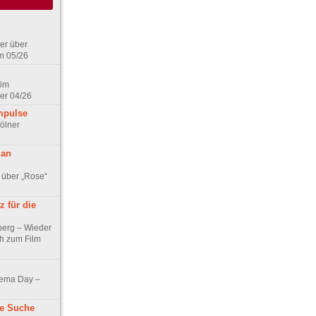
er über
m 05/26
 im
er 04/26
mpulse
ölner
 an
 über „Rose“
 für die
berg – Wieder
ch zum Film
nema Day –
ne Suche