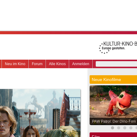
Neu im Kino
Forum
Alle Kinos
Anmelden
Neue Kinofilme
PAW Patrol: Der Dino-Film
Film.