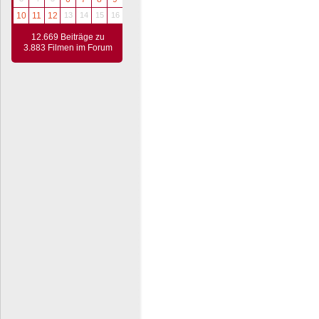
10
11
12
13
14
15
16
12.669 Beiträge zu
3.883 Filmen im Forum