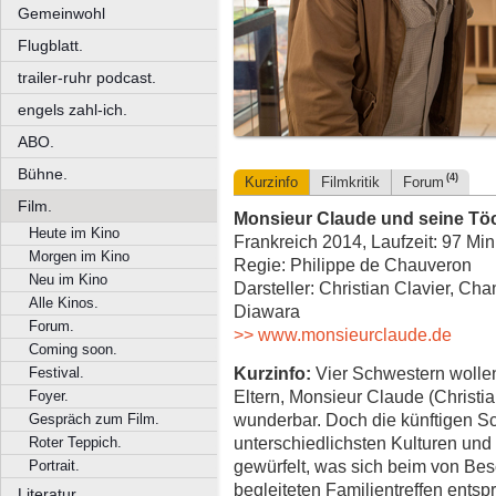
Gemeinwohl
Flugblatt.
trailer-ruhr podcast.
engels zahl-ich.
ABO.
Bühne.
(4)
Kurzinfo
Filmkritik
Forum
Film.
Monsieur Claude und seine Tö
Heute im Kino
Frankreich 2014, Laufzeit: 97 Min
Morgen im Kino
Regie: Philippe de Chauveron
Neu im Kino
Darsteller: Christian Clavier, Ch
Alle Kinos.
Diawara
Forum.
>> www.monsieurclaude.de
Coming soon.
Kurzinfo:
Vier Schwestern wollen
Festival.
Eltern, Monsieur Claude (Christia
Foyer.
wunderbar. Doch die künftigen S
Gespräch zum Film.
unterschiedlichsten Kulturen u
Roter Teppich.
gewürfelt, was sich beim von B
Portrait.
begleiteten Familientreffen entspr
Literatur.