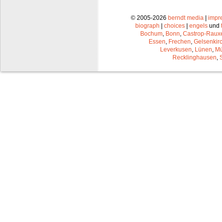
© 2005-2026
berndt media
|
impr
biograph
|
choices
|
engels
und
Bochum
,
Bonn
,
Castrop-Raux
Essen
,
Frechen
,
Gelsenkir
Leverkusen
,
Lünen
,
Mü
Recklinghausen
,