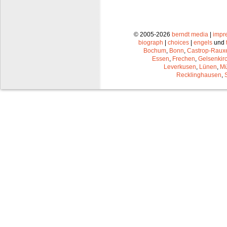
© 2005-2026
berndt media
|
impr
biograph
|
choices
|
engels
und
Bochum
,
Bonn
,
Castrop-Raux
Essen
,
Frechen
,
Gelsenkir
Leverkusen
,
Lünen
,
Mü
Recklinghausen
,