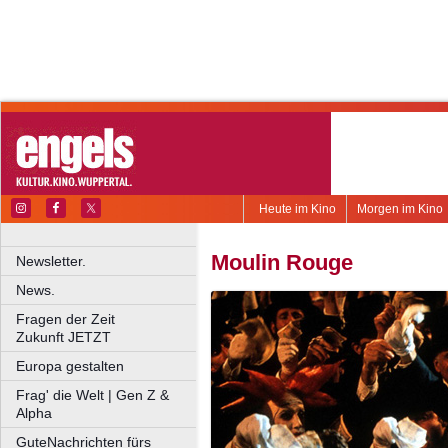
Heute im Kino
Morgen im Kino
Moulin Rouge
Newsletter.
News.
Fragen der Zeit
Zukunft JETZT
Europa gestalten
Frag' die Welt | Gen Z &
Alpha
GuteNachrichten fürs