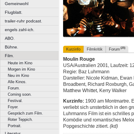
Gemeinwohl
Flugblatt.
trailer-ruhr podcast.
engels zahl-ich.
ABO.
Bühne.
(25)
Kurzinfo
Filmkritik
Forum
Film.
Moulin Rouge
Heute im Kino
USA/Australien 2001, Laufzeit: 1
Morgen im Kino
Regie: Baz Luhrmann
Neu im Kino
Darsteller: Nicole Kidman, Ewan
Alle Kinos.
Broadbent, Richard Roxburgh, G
Forum.
Matthew Whittet, Kerry Walker
Coming soon.
Kurzinfo:
1900 am Montmartre. E
Festival.
verliebt sich unsterblich in den g
Foyer.
Luhrmanns Film ist ein schrilles
Gespräch zum Film.
Komödie und romantisches Melod
Roter Teppich.
Popgeschichte zitiert.
(kd)
Portrait.
Literatur.