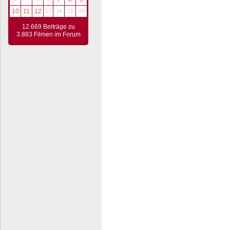
10
11
12
13
14
15
16
12.669 Beiträge zu
3.883 Filmen im Forum