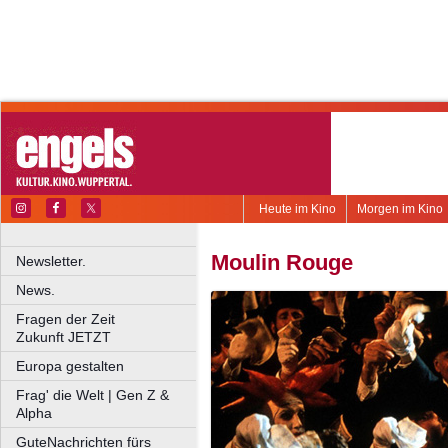
Heute im Kino
Morgen im Kino
Moulin Rouge
Newsletter.
News.
Fragen der Zeit
Zukunft JETZT
Europa gestalten
Frag' die Welt | Gen Z &
Alpha
GuteNachrichten fürs