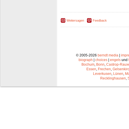
Weitersagen
Feedback
© 2005-2026
berndt media
|
impr
biograph
|
choices
|
engels
und
Bochum
,
Bonn
,
Castrop-Raux
Essen
,
Frechen
,
Gelsenkir
Leverkusen
,
Lünen
,
Mü
Recklinghausen
,