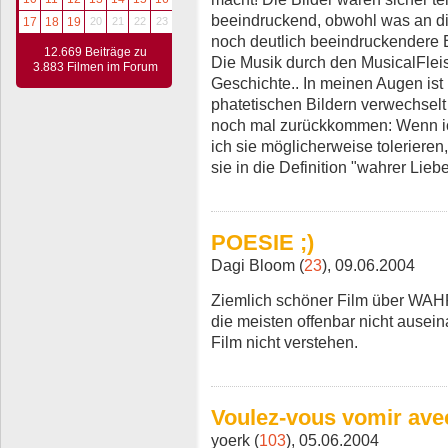
beeindruckend, obwohl was an di
17
18
19
20
21
22
23
noch deutlich beeindruckendere B
12.669 Beiträge zu
Die Musik durch den MusicalFleis
3.883 Filmen im Forum
Geschichte.. In meinen Augen ist
phatetischen Bildern verwechselt
noch mal zurückkommen: Wenn ich
ich sie möglicherweise toleriere
sie in die Definition "wahrer Lie
POESIE ;)
Dagi Bloom (
23
), 09.06.2004
Ziemlich schöner Film über WAH
die meisten offenbar nicht ause
Film nicht verstehen.
Voulez-vous vomir ave
yoerk (
103
), 05.06.2004