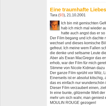
Eine traumhafte Liebe
Tara (
93
), 21.10.2001
Ich bin mit gemischten Gef
hab ich mich mal wieder auf
hatte auch angst das er so
Der Film begang und ich dachte n
wechsel und dieses komische Bil
gefreut. Ich meine wem Fallen sc
die denke und seltsame Leute d
Aber als Ewan MacGregor das er
erhob, war der Film für mich ger
Stimme von Nicole Kidman dazu u
Der ganze Film sprüht vor Witz, 
Einerseits ist er absolut kitschig
das es einfach nur wunderschön i
Dieser Film verzaubert einen, zie
In eine bunte, glitzernde Welt de
mehr um sich wahr, man geniest e
MOULIN ROUGE gezogen!