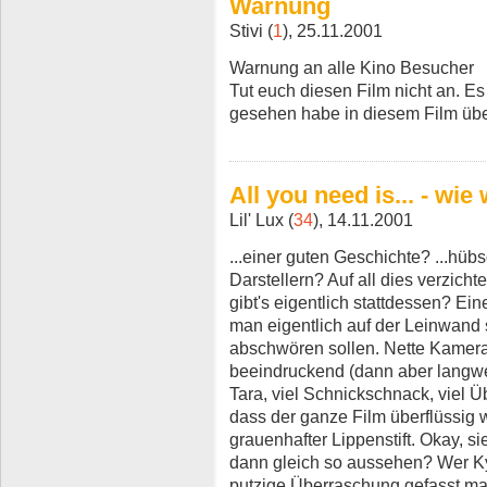
Warnung
Stivi (
1
), 25.11.2001
Warnung an alle Kino Besucher
Tut euch diesen Film nicht an. Es 
gesehen habe in diesem Film über
All you need is... - wie 
Lil' Lux (
34
), 14.11.2001
...einer guten Geschichte? ...hüb
Darstellern? Auf all dies verzich
gibt's eigentlich stattdessen? E
man eigentlich auf der Leinwand 
abschwören sollen. Nette Kamer
beeindruckend (dann aber langweili
Tara, viel Schnickschnack, viel 
dass der ganze Film überflüssig 
grauenhafter Lippenstift. Okay, s
dann gleich so aussehen? Wer Ky
putzige Überraschung gefasst mac