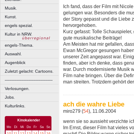
Ich fand, dass der Film mit Nic
Musik.
gelungen war. Besonders die mus
Kunst.
der Story gepasst und die Liebe 
hervorgehoben.
engels spezial.
Kurz gefasst: Tolle Schauspieler, 
Kultur in NRW.
gute musikalische Beiträge!
Am Meisten hat mir gefallen, das
engels-Thema.
Ewan McGregor gesungen haben n
Auswahl.
unserer Zeit angepasst war. Eini
finden, aber ich denke, dass ge
Augenblick
war. Durch modernisierte Musik 
Zuletzt gelacht: Cartoons.
Film nahe bringen. Über die Defi
––––––––––––––––––––
man streiten. Trotzdem gehört der
Verlosungen.
Jobs.
ach die wahre Liebe
Kulturlinks.
miro279 (
54
), 11.06.2004
Kinokalender
wenn sie so aussieht verzichte ich 
Im Ernst, dieser Film hat vieles 
Mo
Di
Mi
Do
Fr
Sa
So
macht! Die Bilder waren sicher t
10
11
12
13
14
15
16