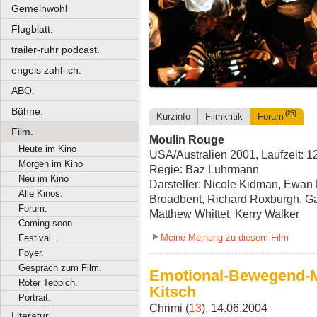
Gemeinwohl
Flugblatt.
trailer-ruhr podcast.
engels zahl-ich.
ABO.
Bühne.
(25)
Kurzinfo
Filmkritik
Forum
Film.
Moulin Rouge
Heute im Kino
USA/Australien 2001, Laufzeit: 1
Morgen im Kino
Regie: Baz Luhrmann
Neu im Kino
Darsteller: Nicole Kidman, Ewan
Alle Kinos.
Broadbent, Richard Roxburgh, G
Forum.
Matthew Whittet, Kerry Walker
Coming soon.
Meine Meinung zu diesem Film
Festival.
Foyer.
Gespräch zum Film.
Emotional-Bewegend-M
Roter Teppich.
Kitsch
Portrait.
Chrimi (
13
), 14.06.2004
Literatur.