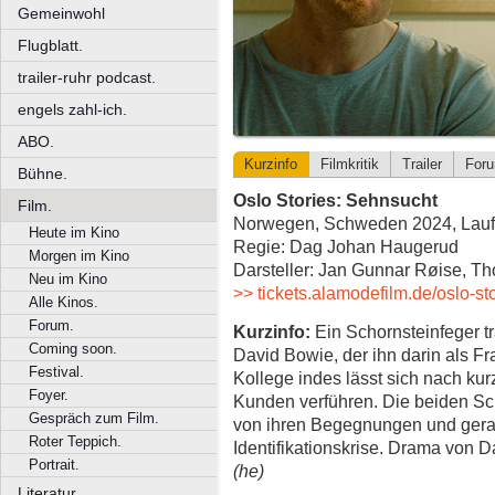
Gemeinwohl
Flugblatt.
trailer-ruhr podcast.
engels zahl-ich.
ABO.
Kurzinfo
Filmkritik
Trailer
For
Bühne.
Oslo Stories: Sehnsucht
Film.
Norwegen, Schweden 2024, Laufz
Heute im Kino
Regie: Dag Johan Haugerud
Morgen im Kino
Darsteller: Jan Gunnar Røise, Tho
Neu im Kino
>> tickets.alamodefilm.de/oslo-st
Alle Kinos.
Forum.
Kurzinfo:
Ein Schornsteinfeger t
Coming soon.
David Bowie, der ihn darin als F
Festival.
Kollege indes lässt sich nach k
Foyer.
Kunden verführen. Die beiden Sc
Gespräch zum Film.
von ihren Begegnungen und gera
Roter Teppich.
Identifikationskrise. Drama von 
Portrait.
(he)
Literatur.