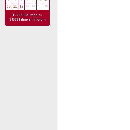
10
11
12
13
14
15
16
12.669 Beiträge zu
3.883 Filmen im Forum