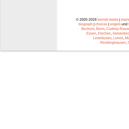
© 2005-2026
berndt media
|
impr
biograph
|
choices
|
engels
und
Bochum
,
Bonn
,
Castrop-Raux
Essen
,
Frechen
,
Gelsenkir
Leverkusen
,
Lünen
,
Mü
Recklinghausen
,