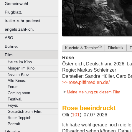
Gemeinwohl
Flugblatt.
trailer-ruhr podcast.
engels zahl-ich.
ABO.
Bühne.
(1)
Kurzinfo & Termine
Filmkritik
T
Film.
Rose
Heute im Kino
Österreich, Deutschland 2026, La
Morgen im Kino
Regie: Markus Schleinzer
Neu im Kino
Darsteller: Sandra Hüller, Caro 
Alle Kinos.
>> rose.pifflmedien.de/
Forum.
Meine Meinung zu diesem Film
Coming soon.
Festival.
Foyer.
Rose beeindruckt
Gespräch zum Film.
Olli (
101
), 07.07.2026
Roter Teppich.
Portrait.
Ich habe wohl gerade noch die le
Düsseldorf sehen können. Dabei i
Literatur.