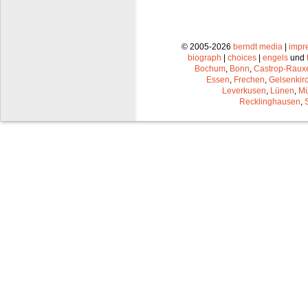
© 2005-2026
berndt media
|
impr
biograph
|
choices
|
engels
und
Bochum
,
Bonn
,
Castrop-Raux
Essen
,
Frechen
,
Gelsenkir
Leverkusen
,
Lünen
,
Mü
Recklinghausen
,