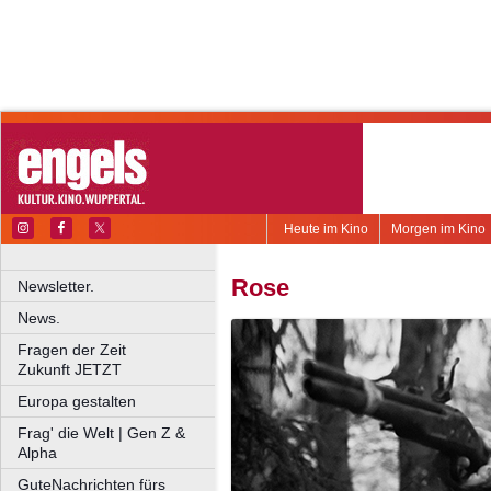
Heute im Kino
Morgen im Kino
Rose
Newsletter.
News.
Fragen der Zeit
Zukunft JETZT
Europa gestalten
Frag' die Welt | Gen Z &
Alpha
GuteNachrichten fürs