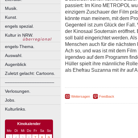
passiert: Im Kino METROPOL wur
Musik.
einzigem Zuschauer der Film präse
Kunst.
könnte man meinem, mit dem Pro
Gegenteil ist zum Glück der Fa
engels spezial.
der Kinosaal Souterrain eröffnet.
Kultur in NRW.
soll bald eingerichtet werden. Als
Menschen auch für die nächsten F
engels-Thema.
Ach so, und was ist mit dem Film
Auswahl.
irgendwo auf dem Programm find
Hüller spielt ihre männliche Rol
Augenblick
als Ehefrau Suzanna mit ihr auf
Zuletzt gelacht: Cartoons.
––––––––––––––––––––
Verlosungen.
Weitersagen
Feedback
Jobs.
Kulturlinks.
Kinokalender
Mo
Di
Mi
Do
Fr
Sa
So
3
4
5
6
7
8
9