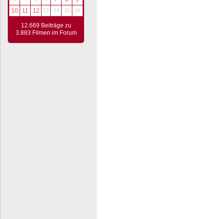
10
11
12
13
14
15
16
12.669 Beiträge zu
3.883 Filmen im Forum