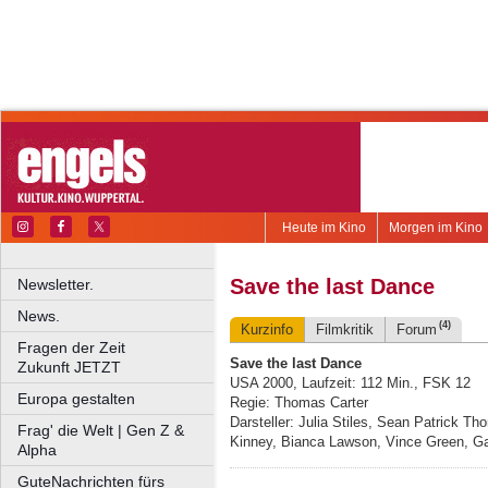
Heute im Kino
Morgen im Kino
Save the last Dance
Newsletter.
News.
(4)
Kurzinfo
Filmkritik
Forum
Fragen der Zeit
Save the last Dance
Zukunft JETZT
USA 2000, Laufzeit: 112 Min., FSK 12
Europa gestalten
Regie: Thomas Carter
Darsteller: Julia Stiles, Sean Patrick T
Frag' die Welt | Gen Z &
Kinney, Bianca Lawson, Vince Green, Ga
Alpha
GuteNachrichten fürs