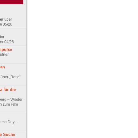
er über
m 05/26
 im
er 04/26
mpulse
ölner
 an
 über „Rose“
 für die
berg – Wieder
ch zum Film
nema Day –
ne Suche