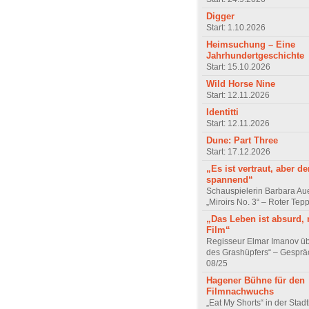
Digger
Start: 1.10.2026
Heimsuchung – Eine
Jahrhundertgeschichte
Start: 15.10.2026
Wild Horse Nine
Start: 12.11.2026
Identitti
Start: 12.11.2026
Dune: Part Three
Start: 17.12.2026
„Es ist vertraut, aber d
spannend“
Schauspielerin Barbara Au
„Miroirs No. 3“ – Roter Tep
„Das Leben ist absurd, 
Film“
Regisseur Elmar Imanov üb
des Grashüpfers“ – Gesprä
08/25
Hagener Bühne für den
Filmnachwuchs
„Eat My Shorts“ in der Stad