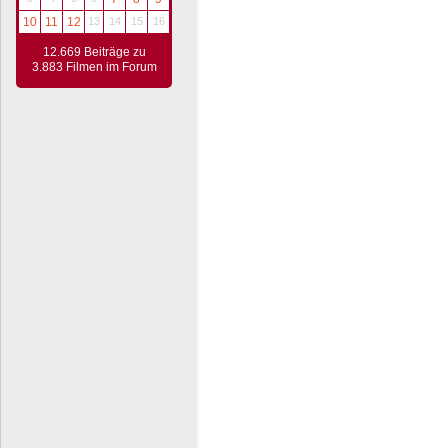
10
11
12
13
14
15
16
12.669 Beiträge zu
3.883 Filmen im Forum