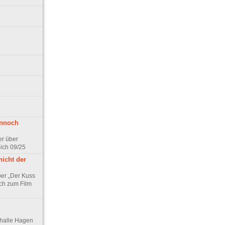
ennoch
er über
pich 09/25
nicht der
er „Der Kuss
ch zum Film
thalle Hagen