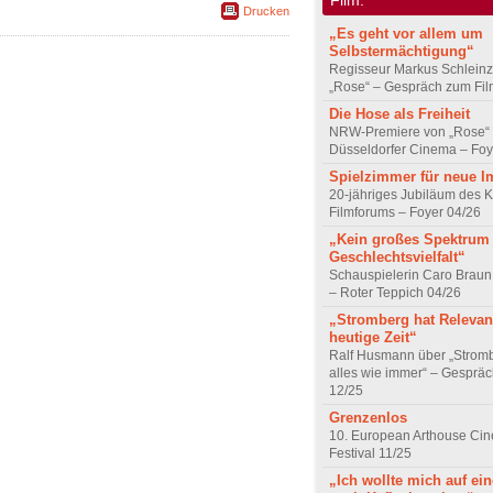
Drucken
„Es geht vor allem um
Selbstermächtigung“
Regisseur Markus Schleinz
„Rose“ – Gespräch zum Fil
Die Hose als Freiheit
NRW-Premiere von „Rose“
Düsseldorfer Cinema – Foy
Spielzimmer für neue I
20-jähriges Jubiläum des K
Filmforums – Foyer 04/26
„Kein großes Spektrum
Geschlechtsvielfalt“
Schauspielerin Caro Braun
– Roter Teppich 04/26
„Stromberg hat Relevanz
heutige Zeit“
Ralf Husmann über „Strom
alles wie immer“ – Gesprä
12/25
Grenzenlos
10. European Arthouse Ci
Festival 11/25
„Ich wollte mich auf ei