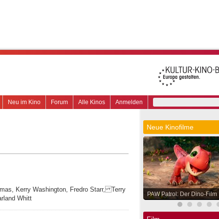
Neu im Kino
Forum
Alle Kinos
Anmelden
Neue Kinofilme
homas, Kerry Washington, Fredro Starr, Terry
PAW Patrol: Der Dino-Film
rland Whitt
Film.