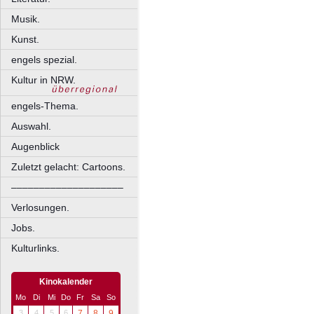
Musik.
Kunst.
engels spezial.
Kultur in NRW.
engels-Thema.
Auswahl.
Augenblick
Zuletzt gelacht: Cartoons.
––––––––––––––––––––
Verlosungen.
Jobs.
Kulturlinks.
Kinokalender
Mo
Di
Mi
Do
Fr
Sa
So
3
4
5
6
7
8
9