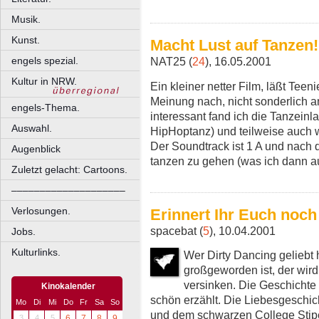
Musik.
Kunst.
Macht Lust auf Tanzen!
engels spezial.
NAT25 (
24
), 16.05.2001
Kultur in NRW.
Ein kleiner netter Film, läßt Tee
Meinung nach, nicht sonderlich an
engels-Thema.
interessant fand ich die Tanzein
Auswahl.
HipHoptanz) und teilweise auch w
Der Soundtrack ist 1 A und nach 
Augenblick
tanzen zu gehen (was ich dann a
Zuletzt gelacht: Cartoons.
––––––––––––––––––––
Verlosungen.
Erinnert Ihr Euch noch 
spacebat (
5
), 10.04.2001
Jobs.
Kulturlinks.
Wer Dirty Dancing geliebt
großgeworden ist, der wird
versinken. Die Geschichte 
Kinokalender
schön erzählt. Die Liebesgeschi
Mo
Di
Mi
Do
Fr
Sa
So
und dem schwarzen College Stipe
3
4
5
6
7
8
9