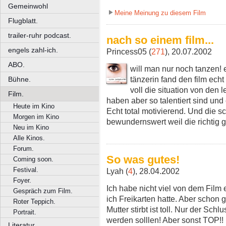
Gemeinwohl
Meine Meinung zu diesem Film
Flugblatt.
trailer-ruhr podcast.
nach so einem film...
engels zahl-ich.
Princess05 (
271
), 20.07.2002
ABO.
will man nur noch tanzen! 
tänzerin fand den film ech
Bühne.
voll die situation von den 
Film.
haben aber so talentiert sind und
Heute im Kino
Echt total motivierend. Und die sc
Morgen im Kino
bewundernswert weil die richtig g
Neu im Kino
Alle Kinos.
Forum.
So was gutes!
Coming soon.
Festival.
Lyah (
4
), 28.04.2002
Foyer.
Ich habe nicht viel von dem Film 
Gespräch zum Film.
ich Freikarten hatte. Aber schon
Roter Teppich.
Mutter stirbt ist toll. Nur der Sc
Portrait.
werden solllen! Aber sonst TOP!!
Literatur.