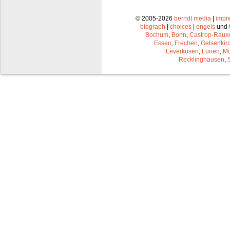
© 2005-2026
berndt media
|
impr
biograph
|
choices
|
engels
und
Bochum
,
Bonn
,
Castrop-Raux
Essen
,
Frechen
,
Gelsenkir
Leverkusen
,
Lünen
,
Mü
Recklinghausen
,