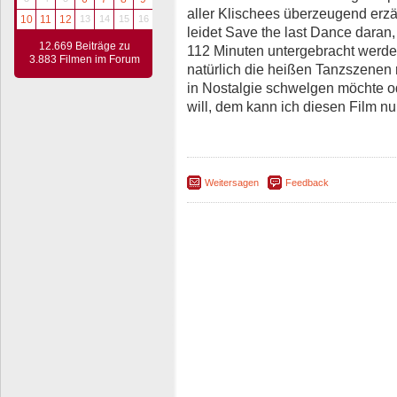
aller Klischees überzeugend erzä
10
11
12
13
14
15
16
leidet Save the last Dance daran,
12.669 Beiträge zu
112 Minuten untergebracht werden
3.883 Filmen im Forum
natürlich die heißen Tanzszenen 
in Nostalgie schwelgen möchte od
will, dem kann ich diesen Film n
Weitersagen
Feedback