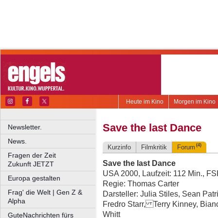
Heute im Kino
Morgen im Kino
Save the last Dance
Newsletter.
News.
(4)
Kurzinfo
Filmkritik
Forum
Fragen der Zeit
Save the last Dance
Zukunft JETZT
USA 2000, Laufzeit: 112 Min., F
Europa gestalten
Regie: Thomas Carter
Frag' die Welt | Gen Z &
Darsteller: Julia Stiles, Sean Pa
Alpha
Fredro Starr, Terry Kinney, Bia
Whitt
GuteNachrichten fürs