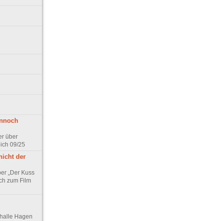
ennoch
er über
pich 09/25
nicht der
er „Der Kuss
ch zum Film
thalle Hagen