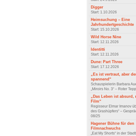
Digger
Start: 1.10.2026
Heimsuchung – Eine
Jahrhundertgeschichte
Start: 15.10.2026
Wild Horse Nine
Start: 12.11.2026
Identitti
Start: 12.11.2026
Dune: Part Three
Start: 17.12.2026
„Es ist vertraut, aber d
spannend“
Schauspielerin Barbara Au
„Miroirs No. 3“ – Roter Tep
„Das Leben ist absurd, 
Film“
Regisseur Elmar Imanov üb
des Grashüpfers“ – Gesprä
08/25
Hagener Bühne für den
Filmnachwuchs
„Eat My Shorts“ in der Stad