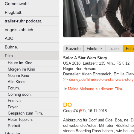
Gemeinwohl
Flugblatt.
trailer-ruhr podcast.
engels zahl-ich.
ABO.
Bühne.
Kurzinfo
Filmkritik
Trailer
For
Film.
Solo: A Star Wars Story
Heute im Kino
USA 2018, Laufzeit: 135 Min., FSK 12
Regie: Ron Howard
Morgen im Kino
Darsteller: Alden Ehrenreich, Emilia Cla
Neu im Kino
>> disney.de/filme/solo-a-star-wars-story
Alle Kinos.
Forum.
Meine Meinung zu diesem Film
Coming soon.
Festival.
DÖ
Foyer.
Gorgo74 (
57
), 16.11.2018
Gespräch zum Film.
Roter Teppich.
Abkürzung für Doof und Öde. Boa, ne. Da
schwebendie Autos. Mit roten Rücklichter
Portrait.
sienen Boarding Pass haben , wie bei un
Literatur.