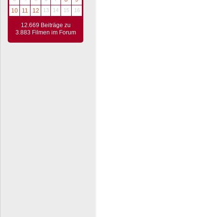
10
11
12
13
14
15
16
12.669 Beiträge zu
3.883 Filmen im Forum