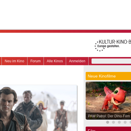
Neu im Kino
Forum
Alle Kinos
Anmelden
Neue Kinofilme
PAW Patrol: Der Dino-Film
Film.