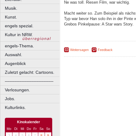
Ne was toll. Riesen Film, war wichtig.
Musik.
Macht weiter so. Zum Beispiel als näch
Kunst.
Typ war bevor Han solo ihn in der Pinte 
Grebos Pinkelpause: A Star wars Story.
engels spezial.
Kultur in NRW.
engels-Thema.
Weitersagen
Feedback
Auswahl.
Augenblick
Zuletzt gelacht: Cartoons.
––––––––––––––––––––
Verlosungen.
Jobs.
Kulturlinks.
Kinokalender
Mo
Di
Mi
Do
Fr
Sa
So
3
4
5
6
7
8
9