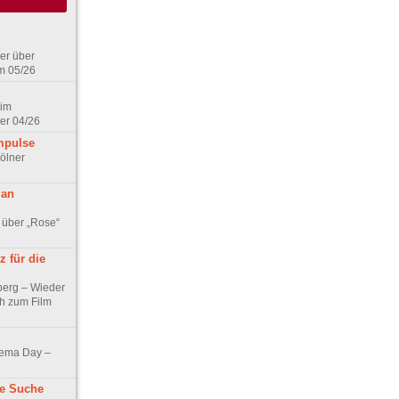
er über
m 05/26
 im
er 04/26
mpulse
ölner
 an
 über „Rose“
 für die
berg – Wieder
ch zum Film
nema Day –
ne Suche