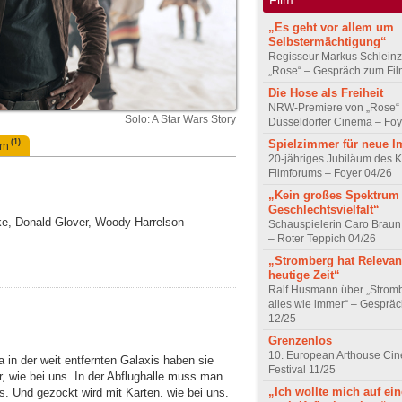
„Es geht vor allem um
Selbstermächtigung“
Regisseur Markus Schleinz
„Rose“ – Gespräch zum Fil
Die Hose als Freiheit
NRW-Premiere von „Rose“
Solo: A Star Wars Story
Düsseldorfer Cinema – Foy
Spielzimmer für neue I
(1)
um
20-jähriges Jubiläum des K
Filmforums – Foyer 04/26
„Kein großes Spektrum
Geschlechtsvielfalt“
rke, Donald Glover, Woody Harrelson
Schauspielerin Caro Braun
– Roter Teppich 04/26
„Stromberg hat Relevanz
heutige Zeit“
Ralf Husmann über „Strom
alles wie immer“ – Gesprä
12/25
Grenzenlos
10. European Arthouse Ci
 in der weit entfernten Galaxis haben sie
Festival 11/25
, wie bei uns. In der Abflughalle muss man
„Ich wollte mich auf ei
s. Und gezockt wird mit Karten. wie bei uns.