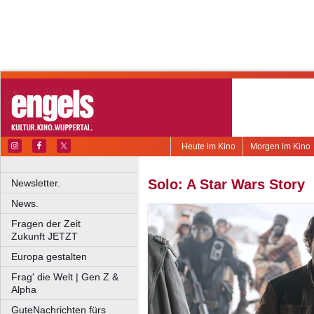
Heute im Kino
Morgen im Kino
Solo: A Star Wars Story
Newsletter.
News.
Fragen der Zeit
Zukunft JETZT
Europa gestalten
Frag' die Welt | Gen Z &
Alpha
GuteNachrichten fürs