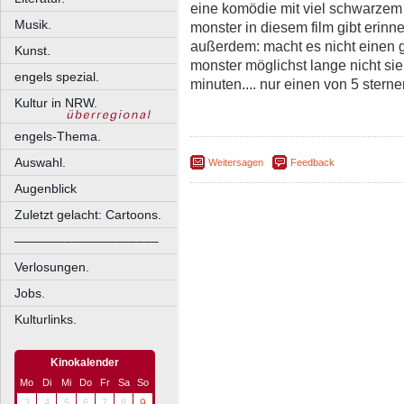
eine komödie mit viel schwarzem 
Musik.
monster in diesem film gibt erinne
außerdem: macht es nicht einen 
Kunst.
monster möglichst lange nicht sieh
engels spezial.
minuten.... nur einen von 5 stern
Kultur in NRW.
engels-Thema.
Auswahl.
Weitersagen
Feedback
Augenblick
Zuletzt gelacht: Cartoons.
––––––––––––––––––––
Verlosungen.
Jobs.
Kulturlinks.
Kinokalender
Mo
Di
Mi
Do
Fr
Sa
So
3
4
5
6
7
8
9