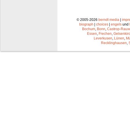
© 2005-2026
berndt media
|
impr
biograph
|
choices
|
engels
und
Bochum
,
Bonn
,
Castrop-Raux
Essen
,
Frechen
,
Gelsenkir
Leverkusen
,
Lünen
,
Mü
Recklinghausen
,