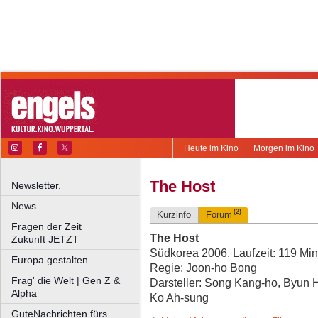
Heute im Kino
Morgen im Kino
The Host
Newsletter.
News.
(2)
Kurzinfo
Forum
Fragen der Zeit
The Host
Zukunft JETZT
Südkorea 2006, Laufzeit: 119 Min
Europa gestalten
Regie: Joon-ho Bong
Frag' die Welt | Gen Z &
Darsteller: Song Kang-ho, Byun 
Alpha
Ko Ah-sung
GuteNachrichten fürs