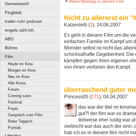
Meine Meinung zu diesem Film
Gemeinwohl
Flugblatt.
Nicht zu allererst ein
trailer-ruhr podcast.
Katzenleib (
3
), 24.06.2007
engels zahl-ich.
Es geht in diesem Film um die ver
ABO.
einfachen Familie im Kampf um di
Monster selbst ist nicht das alle
Bühne.
schicksalhafte Gegebenheit. Die 
Film.
kämpfen gegen ihren eigenen oh
Heute im Kino
von ihnen verlieren den Kampf.
Morgen im Kino
Neu im Kino
Alle Kinos.
überraschend guter m
Forum.
Coming soon.
Princess05 (
271
), 04.04.2007
Festival.
das war der titel im kinoma
Foyer.
gut?! der film war so drama
Gespräch zum Film.
teilweise eher lustig war a
Roter Teppich.
vielleicht war das auch der sinn. 
Portrait.
hab ich es in diesem film nicht ma
Literatur.