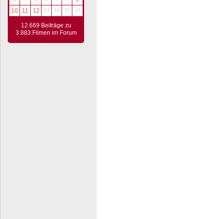
10
11
12
13
14
15
16
12.669 Beiträge zu
3.883 Filmen im Forum